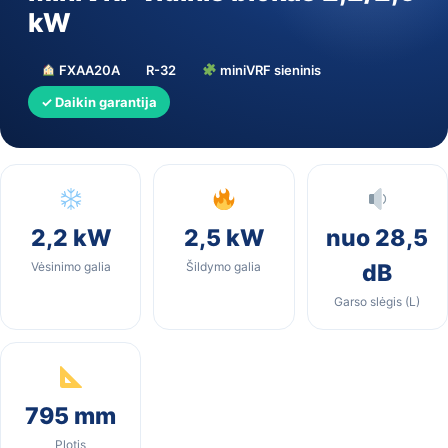
kW
FXAA20A
R-32
miniVRF sieninis
✓ Daikin garantija
2,2 kW
2,5 kW
nuo 28,5
Vėsinimo galia
Šildymo galia
dB
Garso slėgis (L)
795 mm
Plotis