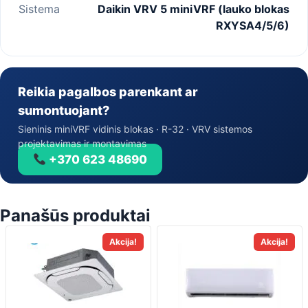
Sistema
Daikin VRV 5 miniVRF (lauko blokas
RXYSA4/5/6)
Reikia pagalbos parenkant ar
sumontuojant?
Sieninis miniVRF vidinis blokas · R-32 · VRV sistemos
projektavimas ir montavimas
+370 623 48690
Panašūs produktai
Akcija!
Akcija!