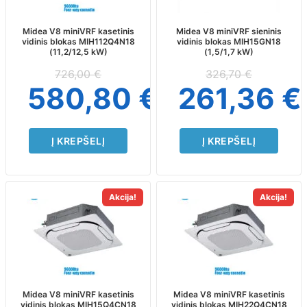
Midea V8 miniVRF kasetinis
Midea V8 miniVRF sieninis
vidinis blokas MIH112Q4N18
vidinis blokas MIH15GN18
(11,2/12,5 kW)
(1,5/1,7 kW)
726,00
€
326,70
€
580,80
€
261,36
€
Į KREPŠELĮ
Į KREPŠELĮ
Akcija!
Akcija!
Midea V8 miniVRF kasetinis
Midea V8 miniVRF kasetinis
vidinis blokas MIH15Q4CN18
vidinis blokas MIH22Q4CN18