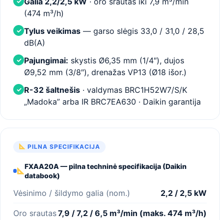
Galia 2,2/2,5 kW
· oro srautas iki 7,9 m³/min
✓
(474 m³/h)
Tylus veikimas
— garso slėgis 33,0 / 31,0 / 28,5
✓
dB(A)
Pajungimai:
skystis Ø6,35 mm (1/4″), dujos
✓
Ø9,52 mm (3/8″), drenažas VP13 (Ø18 išor.)
R-32 šaltnešis
· valdymas BRC1H52W7/S/K
✓
„Madoka” arba IR BRC7EA630 · Daikin garantija
PILNA SPECIFIKACIJA
FXAA20A — pilna techninė specifikacija (Daikin
databook)
Vėsinimo / šildymo galia (nom.)
2,2 / 2,5 kW
Oro srautas
7,9 / 7,2 / 6,5 m³/min (maks. 474 m³/h)