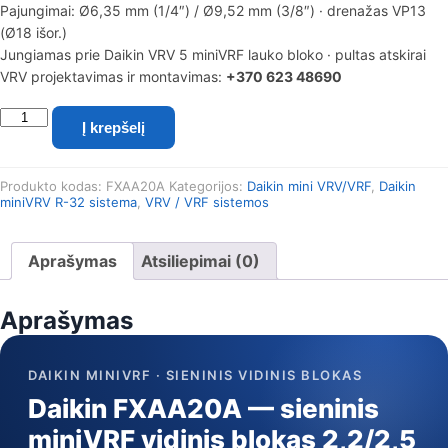
Pajungimai: Ø6,35 mm (1/4″) / Ø9,52 mm (3/8″) · drenažas VP13
(Ø18 išor.)
Jungiamas prie Daikin VRV 5 miniVRF lauko bloko · pultas atskirai
VRV projektavimas ir montavimas:
+370 623 48690
produkto
Į krepšelį
kiekis:
Daikin
miniVRV
Produkto kodas:
FXAA20A
Kategorijos:
Daikin mini VRV/VRF
,
Daikin
sieninis
miniVRV R-32 sistema
,
VRV / VRF sistemos
vidinis
blokas
FXAA20A
Aprašymas
Atsiliepimai (0)
(2,2/2,5
kW)
Aprašymas
DAIKIN MINIVRF · SIENINIS VIDINIS BLOKAS
Daikin FXAA20A — sieninis
miniVRF vidinis blokas 2,2/2,5