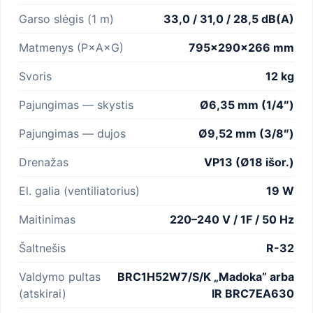
Garso slėgis (1 m)
33,0 / 31,0 / 28,5 dB(A)
Matmenys (P×A×G)
795×290×266 mm
Svoris
12 kg
Pajungimas — skystis
Ø6,35 mm (1/4″)
Pajungimas — dujos
Ø9,52 mm (3/8″)
Drenažas
VP13 (Ø18 išor.)
El. galia (ventiliatorius)
19 W
Maitinimas
220–240 V / 1F / 50 Hz
Šaltnešis
R-32
Valdymo pultas
BRC1H52W7/S/K „Madoka” arba
(atskirai)
IR BRC7EA630