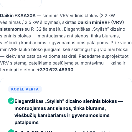
Daikin FXAA20A
— sieninis VRV vidinis blokas (2,2 kW
vėsinimas / 2,5 kW šildymas), skirtas
Daikin miniVRF (VRV)
sistemoms
su R-32 šaltnešiu. Elegantiškas „Stylish” dizaino
sieninis blokas — montuojamas ant sienos, tinka biurams,
viešbučių kambariams ir gyvenamosioms patalpoms. Prie vieno
miniVRF lauko bloko jungiami keli skirtingų tipų vidiniai blokai
— kiekviena patalpa valdoma atskirai. Padedame suprojektuoti
VRV sistemą, pateikiame pasiūlymą su montavimu — kaina ir
terminai telefonu
+370 623 48690
.
KODĖL VERTA
Elegantiškas „Stylish” dizaino sieninis blokas —
✓
montuojamas ant sienos, tinka biurams,
viešbučių kambariams ir gyvenamosioms
patalpoms