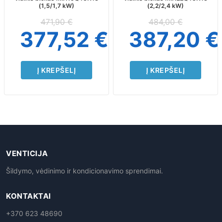
(1,5/1,7 kW)
(2,2/2,4 kW)
471,90
€
484,00
€
377,52
€
387,20
€
Į KREPŠELĮ
Į KREPŠELĮ
VENTICIJA
Šildymo, vėdinimo ir kondicionavimo sprendimai.
KONTAKTAI
+370 623 48690