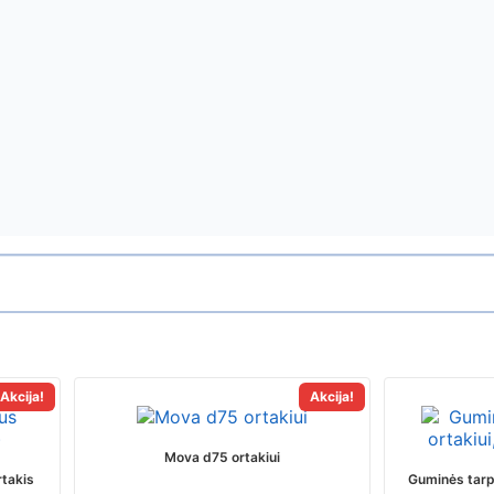
Akcija!
Akcija!
Mova d75 ortakiui
rtakis
Guminės tarpi