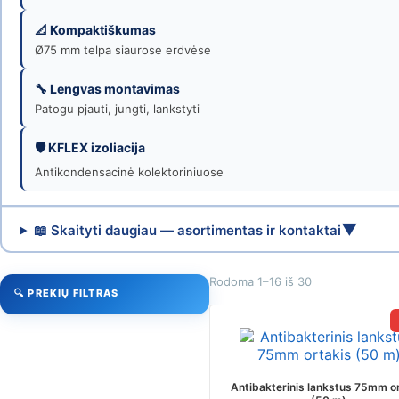
|
Venticija
📐 Kompaktiškumas
Ø75 mm telpa siaurose erdvėse
🔧 Lengvas montavimas
Patogu pjauti, jungti, lankstyti
🛡️ KFLEX izoliacija
Antikondensacinė kolektoriniuose
▼
📖 Skaityti daugiau — asortimentas ir kontaktai
Rodoma 1–16 iš 30
🔍 PREKIŲ FILTRAS
Antibakterinis lankstus 75mm o