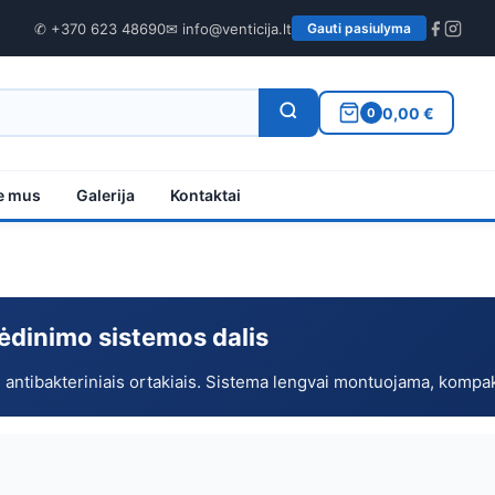
✆ +370 623 48690
✉ info@venticija.lt
Gauti pasiulyma
0,00 €
0
e mus
Galerija
Kontaktai
vėdinimo sistemos dalis
ibakteriniais ortakiais. Sistema lengvai montuojama, kompaktiš