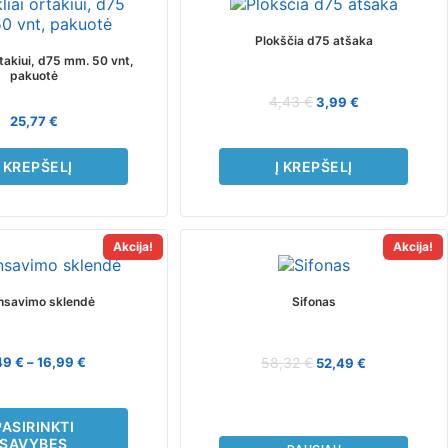
Plokščia d75 atšaka
ortakiui, d75 mm. 50 vnt,
pakuotė
4,43
€
3,99
€
25,77
€
Į KREPŠELĮ
Į KREPŠELĮ
Akcija!
Akcija!
This
product
has
nsavimo sklendė
Sifonas
multiple
variants.
The
49
€
–
16,99
€
58,32
€
52,49
€
options
may
be
PASIRINKTI
chosen
SAVYBES