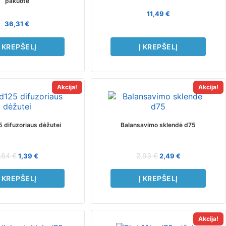
pakuotė
11,49
€
36,31
€
Į KREPŠELĮ
Į KREPŠELĮ
Akcija!
Akcija!
5 difuzoriaus dėžutei
Balansavimo sklendė d75
,64
€
2,93
€
1,39
€
2,49
€
Į KREPŠELĮ
Į KREPŠELĮ
Akcija!