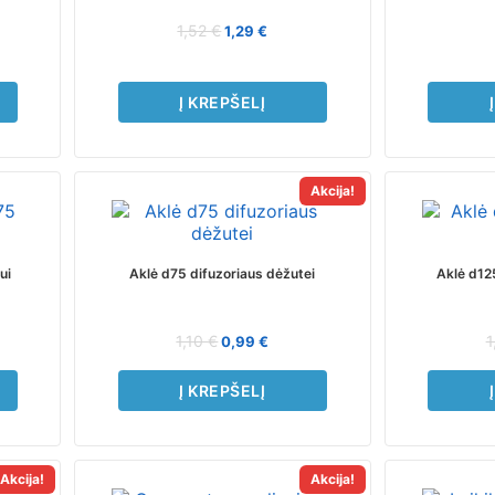
1,52
€
1,29
€
Į KREPŠELĮ
Akcija!
ui
Aklė d75 difuzoriaus dėžutei
Aklė d12
1,10
€
1
0,99
€
Į KREPŠELĮ
Akcija!
Akcija!