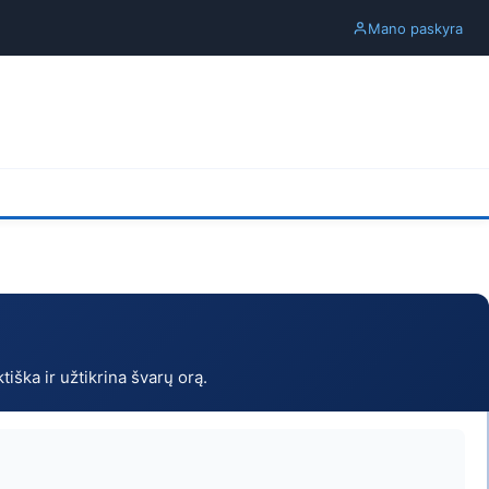
Mano paskyra
ka ir užtikrina švarų orą.