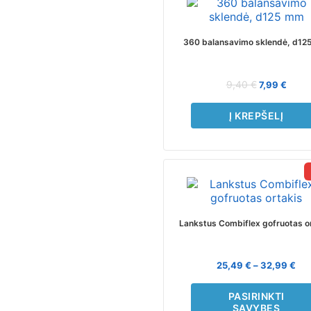
360 balansavimo sklendė, d1
9,40
€
7,99
€
Į KREPŠELĮ
This
product
has
multiple
Lankstus Combiflex gofruotas o
variants.
The
options
25,49
€
–
32,99
€
may
be
PASIRINKTI
chosen
SAVYBES