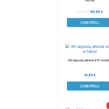
(50 m)
111,10
€
99,99
€
Į KREPŠELĮ
90 laipsnių alkūnė d75 ortaki
10,65
€
Į KREPŠELĮ