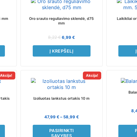
25 mm
Oro srauto reguliavimo sklendė, d75
Laikikliai 
mm
8,22
€
6,99
€
Į KREPŠELĮ
Akcija!
Akcija!
This
product
has
Bala
multiple
rtakis
Izoliuotas lankstus ortakis 10 m
variants.
The
8,
options
47,99
€
–
58,99
€
may
be
PASIRINKTI
chosen
SAVYBES