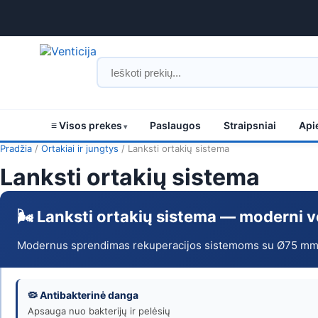
≡ Visos prekes
Paslaugos
Straipsniai
Api
Lanksti
Pradžia
/
Ortakiai ir jungtys
/ Lanksti ortakių sistema
Lanksti ortakių sistema
ortakių
sistema
🌬️ Lanksti ortakių sistema — moderni 
–
Modernus sprendimas rekuperacijos sistemoms su Ø75 mm ant
pirkti
internetu
🦠 Antibakterinė danga
Apsauga nuo bakterijų ir pelėsių