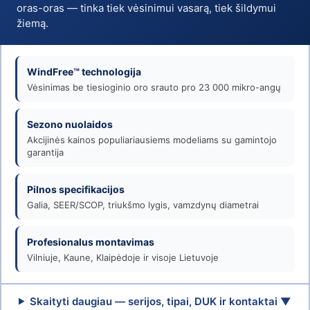
Venticija
oras-oras — tinka tiek vėsinimui vasarą, tiek šildymui
žiemą.
WindFree™ technologija
Vėsinimas be tiesioginio oro srauto pro 23 000 mikro-angų
Sezono nuolaidos
Akcijinės kainos populiariausiems modeliams su gamintojo
garantija
Pilnos specifikacijos
Galia, SEER/SCOP, triukšmo lygis, vamzdynų diametrai
Profesionalus montavimas
Vilniuje, Kaune, Klaipėdoje ir visoje Lietuvoje
Skaityti daugiau — serijos, tipai, DUK ir kontaktai ▼