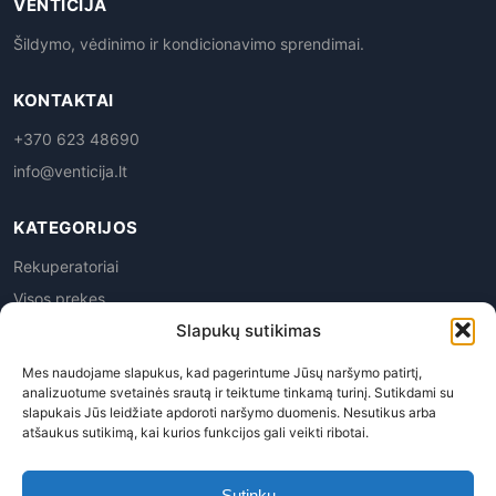
VENTICIJA
Šildymo, vėdinimo ir kondicionavimo sprendimai.
KONTAKTAI
+370 623 48690
info@venticija.lt
KATEGORIJOS
Rekuperatoriai
Visos prekes
Slapukų sutikimas
Mes naudojame slapukus, kad pagerintume Jūsų naršymo patirtį,
analizuotume svetainės srautą ir teiktume tinkamą turinį. Sutikdami su
slapukais Jūs leidžiate apdoroti naršymo duomenis. Nesutikus arba
atšaukus sutikimą, kai kurios funkcijos gali veikti ribotai.
Privatumo politika
|
Prekių grąžinimas
|
Pirkimo
taisyklės
|
Pristatymas
|
Kontaktai
Sutinku