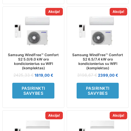
Akcija!
Akcija!
This
This
product
product
has
has
multiple
multiple
variants.
variants.
The
The
options
options
may
may
Samsung WindFree™ Comfort
Samsung WindFree™ Comfort
S2 5.0/6.0 kW oro
S2 6.5/7.4 kW oro
be
be
kondicionierius su WIFI
kondicionierius su WIFI
chosen
chosen
(komplektas)
(komplektas)
on
on
2425,33
€
3198,67
€
1819,00
€
2399,00
€
the
the
product
product
PASIRINKTI
PASIRINKTI
page
page
SAVYBES
SAVYBES
Akcija!
Akcija!
This
This
product
product
has
has