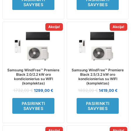
page
page
SAVYBES
SAVYBES
Akcija!
Akcija!
This
This
product
product
has
has
multiple
multiple
variants.
variants.
The
The
options
options
may
may
Samsung WindFree™ Premiere
Samsung WindFree™ Premiere
Black 2.0/2.2 kW oro
Black 2.5/3.2 kW oro
be
be
kondicionierius su WIFI
kondicionierius su WIFI
chosen
chosen
(komplektas)
(komplektas)
on
on
1732,00
€
1892,00
€
1299,00
€
1419,00
€
the
the
product
product
PASIRINKTI
PASIRINKTI
page
page
SAVYBES
SAVYBES
Akcija!
Akcija!