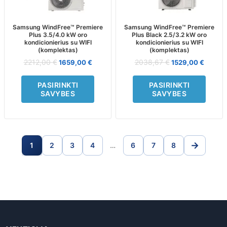
The
The
options
options
may
may
Samsung WindFree™ Premiere
Samsung WindFree™ Premiere
Plus 3.5/4.0 kW oro
Plus Black 2.5/3.2 kW oro
be
be
kondicionierius su WIFI
kondicionierius su WIFI
chosen
chosen
(komplektas)
(komplektas)
on
on
2212,00
€
2038,67
€
1659,00
€
1529,00
€
the
the
product
product
PASIRINKTI
PASIRINKTI
page
page
SAVYBES
SAVYBES
→
1
2
3
4
…
6
7
8