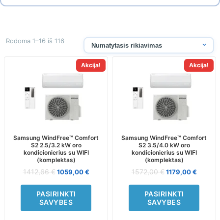
Rodoma 1–16 iš 116
Akcija!
Akcija!
This
This
product
product
has
has
multiple
multiple
variants.
variants.
The
The
options
options
may
may
Samsung WindFree™ Comfort
Samsung WindFree™ Comfort
S2 2.5/3.2 kW oro
S2 3.5/4.0 kW oro
be
be
kondicionierius su WIFI
kondicionierius su WIFI
chosen
chosen
(komplektas)
(komplektas)
on
on
1412,66
€
1572,00
€
1059,00
€
1179,00
€
the
the
product
product
PASIRINKTI
PASIRINKTI
page
page
SAVYBES
SAVYBES