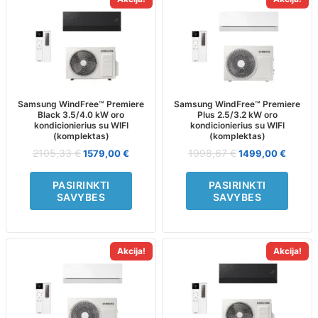
This
This
product
product
has
has
multiple
multiple
variants.
variants.
The
The
options
options
may
may
Samsung WindFree™ Premiere
Samsung WindFree™ Premiere
Black 3.5/4.0 kW oro
Plus 2.5/3.2 kW oro
be
be
kondicionierius su WIFI
kondicionierius su WIFI
chosen
chosen
(komplektas)
(komplektas)
on
on
2105,33
€
1998,67
€
1579,00
€
1499,00
€
the
the
product
product
PASIRINKTI
PASIRINKTI
page
page
SAVYBES
SAVYBES
Akcija!
Akcija!
This
This
product
product
has
has
multiple
multiple
variants.
variants.