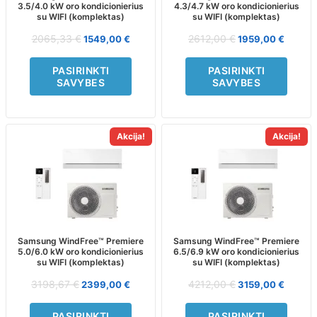
3.5/4.0 kW oro kondicionierius
4.3/4.7 kW oro kondicionierius
be
be
su WIFI (komplektas)
su WIFI (komplektas)
chosen
chosen
on
on
2065,33
€
2612,00
€
1549,00
€
1959,00
€
the
the
product
product
PASIRINKTI
PASIRINKTI
page
page
SAVYBES
SAVYBES
Akcija!
Akcija!
This
This
product
product
has
has
multiple
multiple
variants.
variants.
The
The
options
options
may
may
Samsung WindFree™ Premiere
Samsung WindFree™ Premiere
5.0/6.0 kW oro kondicionierius
6.5/6.9 kW oro kondicionierius
be
be
su WIFI (komplektas)
su WIFI (komplektas)
chosen
chosen
on
on
3198,67
€
4212,00
€
2399,00
€
3159,00
€
the
the
product
product
PASIRINKTI
PASIRINKTI