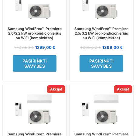
multiple
multiple
variants.
variants.
The
The
options
options
may
may
Samsung WindFree™ Premiere
Samsung WindFree™ Premiere
2.0/2.2 kW oro kondicionierius
2.5/3.2 kW oro kondicionierius
be
be
su WIFI (komplektas)
su WIFI (komplektas)
chosen
chosen
on
on
1732,00
€
1865,33
€
1299,00
€
1399,00
€
the
the
product
product
PASIRINKTI
PASIRINKTI
page
page
SAVYBES
SAVYBES
Akcija!
Akcija!
This
This
product
product
has
has
multiple
multiple
variants.
variants.
The
The
options
options
may
may
Samsung WindFree™ Premiere
Samsung WindFree™ Premiere