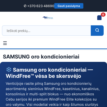
✆ +370 623 48690
Gauti pasiulyma
0
☰
SAMSUNG
Pradžia
/
Oro kondicionieriai
/ SAMSUNG oro kondicionieriai
oro
SAMSUNG oro kondicionieriai
kondicionieriai
Samsung oro kondicionieriai —
–
WindFree™ vėsa be skersvėjo
pirkti
Venticijoje rasite pilną Samsung oro kondicionierių
asortimentą: sieninius WindFree, kasetinius, kanalinius,
internetu
konsolinius ir multi-split blokus — nuo ekonomiškos
Cebu serijos iki premium WindFree Elite kolekcijos su
|
oro valymu. Visi modeliai veikia ir kaip šilumos siurblys