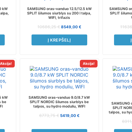
0 kW
SAMSUNG oras–vanduo 12.5/12.5 kW
SAMSUNG ora
talpa,
SPLIT šilumos siurblys su 200 l talpa,
SPLIT šilumos
WIFI, trifazis
10686,25
€
1163
8549,00
€
Į KREPŠELĮ
Akcija!
Akcija!
5 kW
SAMSUNG oras–vanduo 9.0/8.7 kW
s be
SPLIT NORDIC šilumos siurblys be
SAMSUNG or
FI
talpos, su hydro moduliu, WIFI
SPLIT NORD
talpos, su hyd
6773,75
€
5419,00
€
6911