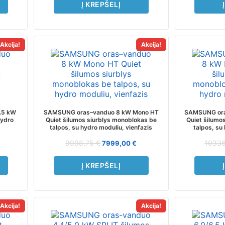
Į KREPŠELĮ
Akcija!
Akcija!
.5 kW
SAMSUNG oras–vanduo 8 kW Mono HT
SAMSUNG ora
hydro
Quiet šilumos siurblys monoblokas be
Quiet šilumo
talpos, su hydro moduliu, vienfazis
talpos, su 
9998,75
€
1033
7999,00
€
Į KREPŠELĮ
Akcija!
Akcija!