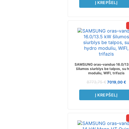
Į KREPŠELĮ
SAMSUNG oras–vanduo 16.0/13
šilumos siurblys be talpos, su 
moduliu, WIFI, trifazis
8773,75
€
7019,00
€
Į KREPŠELĮ