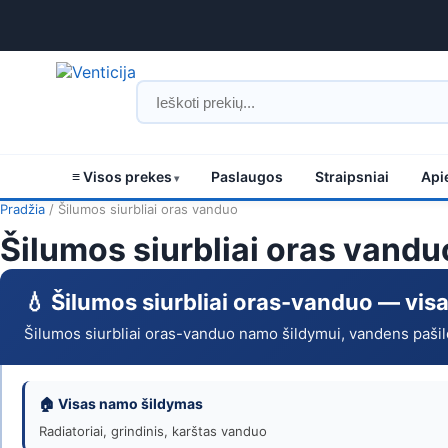
≡ Visos prekes
Paslaugos
Straipsniai
Api
Šilumos
Pradžia
/ Šilumos siurbliai oras vanduo
Šilumos siurbliai oras vandu
siurbliai
oras
💧 Šilumos siurbliai oras-vanduo — vi
vanduo
Šilumos siurbliai oras-vanduo namo šildymui, vandens pašild
–
pirkti
🏠 Visas namo šildymas
Radiatoriai, grindinis, karštas vanduo