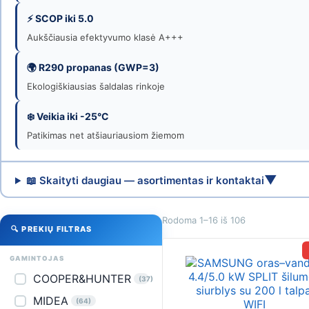
internetu
⚡ SCOP iki 5.0
|
Aukščiausia efektyvumo klasė A+++
Venticija
🌍 R290 propanas (GWP=3)
Ekologiškiausias šaldalas rinkoje
❄️ Veikia iki -25°C
Patikimas net atšiauriausiom žiemom
▼
📖 Skaityti daugiau — asortimentas ir kontaktai
Rodoma 1–16 iš 106
🔍 PREKIŲ FILTRAS
GAMINTOJAS
COOPER&HUNTER
(37)
MIDEA
(64)