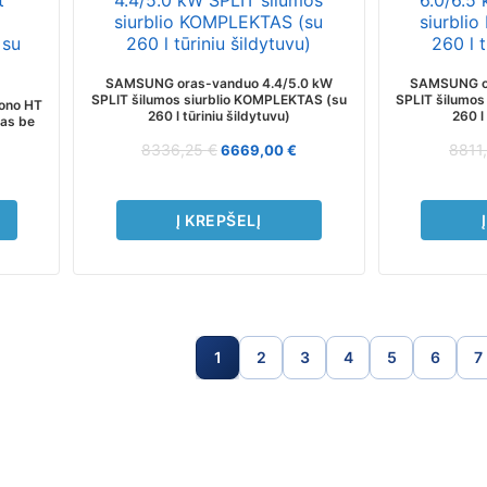
SAMSUNG oras-vanduo 4.4/5.0 kW
SAMSUNG or
SPLIT šilumos siurblio KOMPLEKTAS (su
SPLIT šilumos
ono HT
260 l tūriniu šildytuvu)
260 l
kas be
8336,25
€
8811
6669,00
€
Į KREPŠELĮ
1
2
3
4
5
6
7