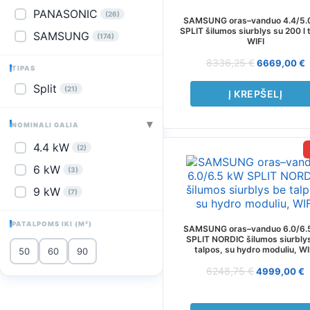
PANASONIC
(26)
SAMSUNG oras–vanduo 4.4/5.
SPLIT šilumos siurblys su 200 l 
SAMSUNG
(174)
WIFI
8336,25
€
6669,00
€
TIPAS
Split
(21)
Į KREPŠELĮ
▾
NOMINALI GALIA
4.4 kW
(2)
6 kW
(3)
9 kW
(7)
PATALPOMS IKI (M²)
SAMSUNG oras–vanduo 6.0/6.
SPLIT NORDIC šilumos siurbly
talpos, su hydro moduliu, WI
50
60
90
6248,75
€
4999,00
€