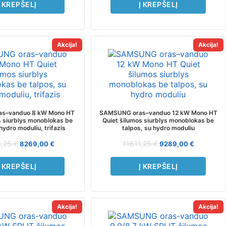
Į KREPŠELĮ
Į KREPŠELĮ
Akcija!
Akcija!
s–vanduo 8 kW Mono HT
SAMSUNG oras–vanduo 12 kW Mono HT
s siurblys monoblokas be
Quiet šilumos siurblys monoblokas be
hydro moduliu, trifazis
talpos, su hydro moduliu
6,25
€
11611,25
€
8269,00
€
9289,00
€
Į KREPŠELĮ
Į KREPŠELĮ
Akcija!
Akcija!