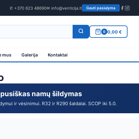
✆ +370 623 48690
✉ info@venticija.lt
Gauti pasiulyma
0,00 €
0
e mus
Galerija
Kontaktai
o
sapusiškas namų šildymas
ymui ir vėsinimui. R32 ir R290 šaldalai. SCOP iki 5.0.