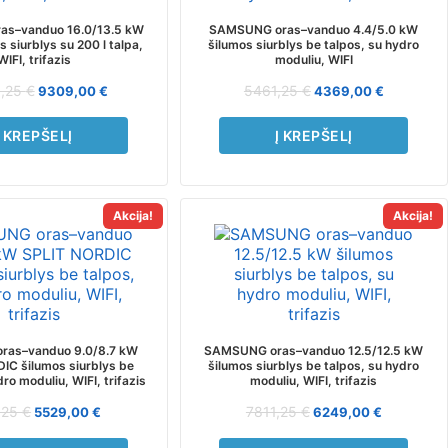
s–vanduo 16.0/13.5 kW
SAMSUNG oras–vanduo 4.4/5.0 kW
 siurblys su 200 l talpa,
šilumos siurblys be talpos, su hydro
WIFI, trifazis
moduliu, WIFI
6,25
€
5461,25
€
9309,00
€
4369,00
€
Į KREPŠELĮ
Į KREPŠELĮ
Akcija!
Akcija!
as–vanduo 9.0/8.7 kW
SAMSUNG oras–vanduo 12.5/12.5 kW
IC šilumos siurblys be
šilumos siurblys be talpos, su hydro
ro moduliu, WIFI, trifazis
moduliu, WIFI, trifazis
,25
€
7811,25
€
5529,00
€
6249,00
€