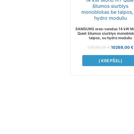
SAMSUNG oras–vanduo 14 kW M
Quiet šilumos siurblys monoblo
talpos, su hydro moduliu
12836,25
€
10269,00
€
Į KREPŠELĮ