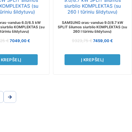
as-vanduo 6.0/6.5 kW
SAMSUNG oras-vanduo 9.0/8.7 kW
 siurblio KOMPLEKTAS (su
SPLIT šilumos siurblio KOMPLEKTAS (su
 tūriniu šildytuvu)
260 l tūriniu šildytuvu)
,25
€
9323,75
€
7049,00
€
7459,00
€
Į KREPŠELĮ
Į KREPŠELĮ
→