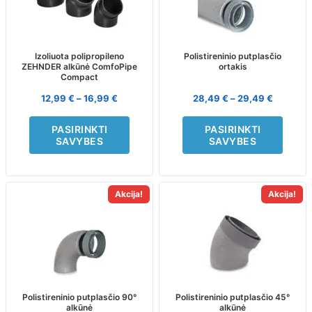
multiple
multiple
variants.
variants.
The
The
options
options
may
may
Izoliuota polipropileno
Polistireninio putplasčio
ZEHNDER alkūnė ComfoPipe
ortakis
be
be
Compact
chosen
chosen
on
on
12,99
€
–
16,99
€
28,49
€
–
29,49
€
the
the
product
product
PASIRINKTI
PASIRINKTI
page
page
SAVYBES
SAVYBES
Akcija!
Akcija!
This
This
product
product
has
has
multiple
multiple
variants.
variants.
The
The
options
options
may
may
Polistireninio putplasčio 90°
Polistireninio putplasčio 45°
alkūnė
alkūnė
be
be