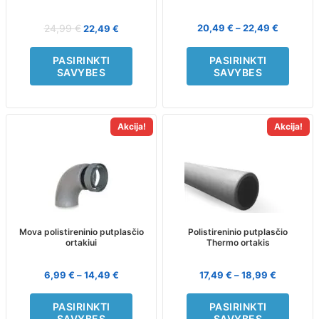
chosen
chosen
on
on
24,99
€
20,49
€
–
22,49
€
22,49
€
the
the
product
product
PASIRINKTI
PASIRINKTI
page
page
SAVYBES
SAVYBES
Akcija!
Akcija!
This
This
product
product
has
has
multiple
multiple
variants.
variants.
The
The
options
options
may
may
Mova polistireninio putplasčio
Polistireninio putplasčio
ortakiui
Thermo ortakis
be
be
chosen
chosen
on
on
6,99
€
–
14,49
€
17,49
€
–
18,99
€
the
the
product
product
PASIRINKTI
PASIRINKTI
page
page
SAVYBES
SAVYBES