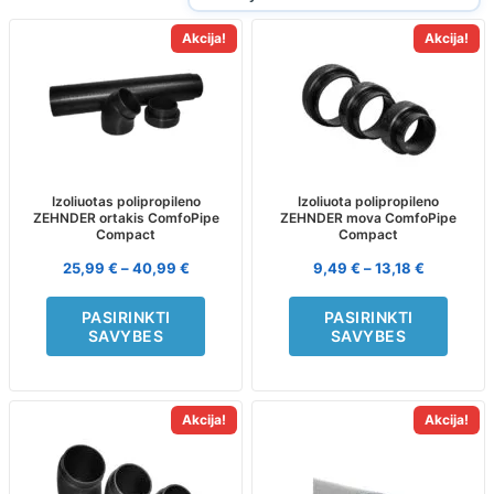
Akcija!
Akcija!
This
This
product
product
has
has
multiple
multiple
variants.
variants.
The
The
options
options
may
may
Izoliuotas polipropileno
Izoliuota polipropileno
ZEHNDER ortakis ComfoPipe
ZEHNDER mova ComfoPipe
be
be
Compact
Compact
chosen
chosen
on
on
25,99
€
–
40,99
€
9,49
€
–
13,18
€
the
the
product
product
PASIRINKTI
PASIRINKTI
page
page
SAVYBES
SAVYBES
Akcija!
Akcija!
This
This
product
product
has
has