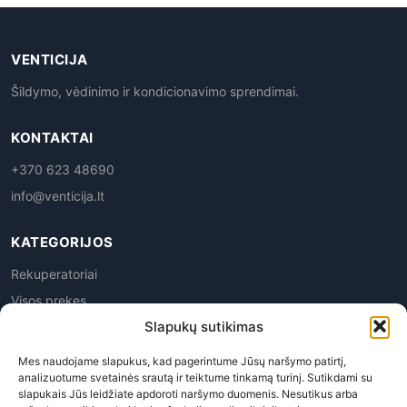
VENTICIJA
Šildymo, vėdinimo ir kondicionavimo sprendimai.
KONTAKTAI
+370 623 48690
info@venticija.lt
KATEGORIJOS
Rekuperatoriai
Visos prekes
Slapukų sutikimas
Mes naudojame slapukus, kad pagerintume Jūsų naršymo patirtį,
analizuotume svetainės srautą ir teiktume tinkamą turinį. Sutikdami su
slapukais Jūs leidžiate apdoroti naršymo duomenis. Nesutikus arba