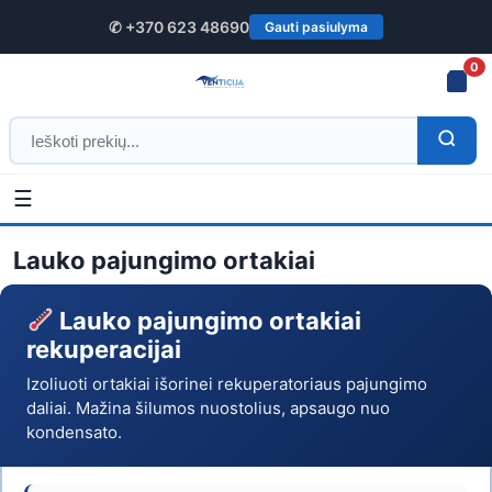
✆ +370 623 48690
Gauti pasiulyma
0
☰
Lauko
Pradžia
/
Ortakiai ir jungtys
/ Lauko pajungimo ortakiai
pajungimo
Lauko pajungimo ortakiai
ortakiai
Lauko pajungimo ortakiai
–
rekuperacijai
pirkti
Izoliuoti ortakiai išorinei rekuperatoriaus pajungimo
daliai. Mažina šilumos nuostolius, apsaugo nuo
internetu
kondensato.
|