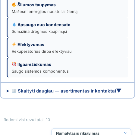
Venticija
Šilumos taupymas
Mažesni energijos nuostoliai žiemą
Apsauga nuo kondensato
Sumažina drėgmės kaupimąsi
Efektyvumas
Rekuperatorius dirba efektyviau
Ilgaamžiškumas
Saugo sistemos komponentus
▼
Skaityti daugiau — asortimentas ir kontaktai
Rodomi visi rezultatai: 10