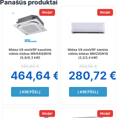
Panašūs produktai
Akcija!
Akcija!
Midea V8 miniVRF kasetinis
Midea V8 miniVRF sieninis
vidinis blokas MIH56Q4N18
vidinis blokas MIH22GN18
(5,6/6,3 kW)
(2,2/2,4 kW)
580,80
€
350,90
€
464,64
€
280,72
€
Į KREPŠELĮ
Į KREPŠELĮ
Akcija!
Akcija!