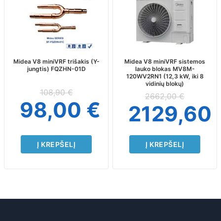
Midea V8 miniVRF trišakis (Y-
Midea V8 miniVRF sistemos
jungtis) FQZHN-01D
lauko blokas MV8M-
120WV2RN1 (12,3 kW, iki 8
vidinių blokų)
108,90
€
2662,00
€
98,00
€
2129,60
Į KREPŠELĮ
Į KREPŠELĮ