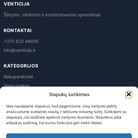
VENTICIJA
Šildymo, vėdinimo ir kondicionavimo sprendimai.
KONTAKTAI
+370 623 48690
info@venticija.lt
KATEGORIJOS
Rekuperatoriai
Visos prekes
Slapukų sutikimas
Mes naudojame slapukus, kad pagerintume Jūsų naršymo patirtį,
analizuotume svetainės srautą ir teiktume tinkamą turinį. Sutikdami su
slapukais Jūs leidžiate apdoroti naršymo duomenis. Nesutikus arba
atšaukus sutikimą, kai kurios funkcijos gali veikti ribotai.
Privatumo politika
|
Prekių grąžinimas
|
Pirkimo