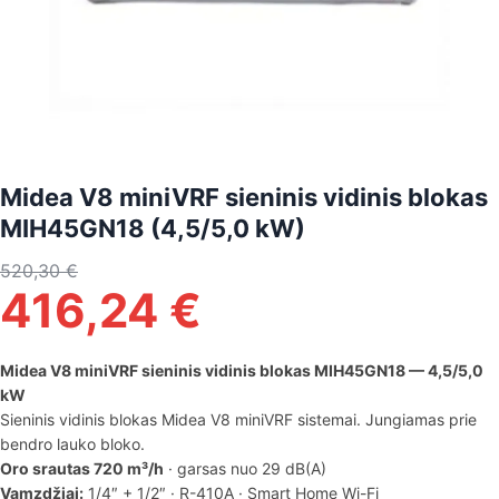
Midea V8 miniVRF sieninis vidinis blokas
MIH45GN18 (4,5/5,0 kW)
520,30
€
416,24
€
Midea V8 miniVRF sieninis vidinis blokas MIH45GN18 — 4,5/5,0
kW
Sieninis vidinis blokas Midea V8 miniVRF sistemai. Jungiamas prie
bendro lauko bloko.
Oro srautas 720 m³/h
· garsas nuo 29 dB(A)
Vamzdžiai:
1/4″ + 1/2″ · R-410A · Smart Home Wi-Fi