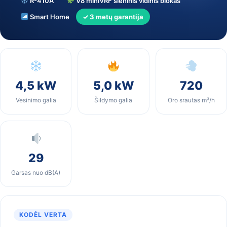
R-410A
V8 miniVRF sieninis vidinis blokas
Smart Home
✓ 3 metų garantija
4,5 kW
5,0 kW
720
Vėsinimo galia
Šildymo galia
Oro srautas m³/h
29
Garsas nuo dB(A)
KODĖL VERTA