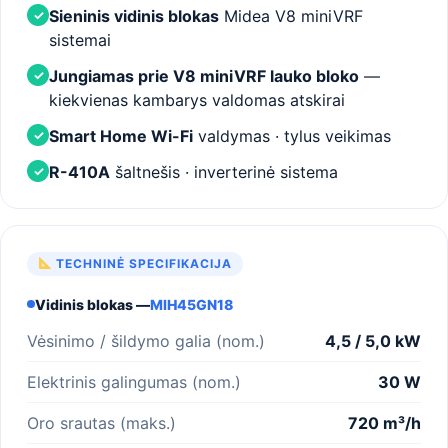
Sieninis vidinis blokas
Midea V8 miniVRF
✓
sistemai
Jungiamas prie V8 miniVRF lauko bloko
—
✓
kiekvienas kambarys valdomas atskirai
Smart Home Wi-Fi
valdymas · tylus veikimas
✓
R-410A
šaltnešis · inverterinė sistema
✓
TECHNINĖ SPECIFIKACIJA
Vidinis blokas —
MIH45GN18
Vėsinimo / šildymo galia (nom.)
4,5 / 5,0 kW
Elektrinis galingumas (nom.)
30 W
Oro srautas (maks.)
720 m³/h