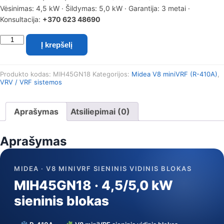
Vėsinimas: 4,5 kW · Šildymas: 5,0 kW · Garantija: 3 metai ·
Konsultacija:
+370 623 48690
produkto
Į krepšelį
kiekis:
Midea
V8
Produkto kodas:
MIH45GN18
Kategorijos:
Midea V8 miniVRF (R-410A)
,
miniVRF
VRV / VRF sistemos
sieninis
vidinis
blokas
Aprašymas
Atsiliepimai (0)
MIH45GN18
(4,5/5,0
kW)
Aprašymas
MIDEA · V8 MINIVRF SIENINIS VIDINIS BLOKAS
MIH45GN18 · 4,5/5,0 kW
sieninis blokas