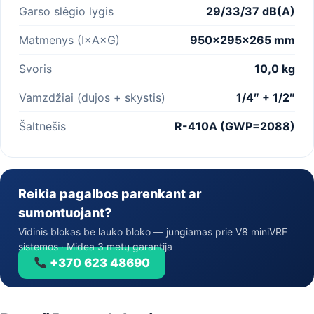
Garso slėgio lygis
29/33/37 dB(A)
Matmenys (I×A×G)
950×295×265 mm
Svoris
10,0 kg
Vamzdžiai (dujos + skystis)
1/4″ + 1/2″
Šaltnešis
R-410A (GWP=2088)
Reikia pagalbos parenkant ar
sumontuojant?
Vidinis blokas be lauko bloko — jungiamas prie V8 miniVRF
sistemos · Midea 3 metų garantija
+370 623 48690