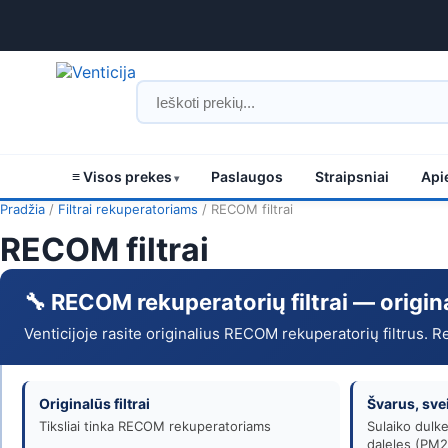
≡ Visos prekes
Paslaugos
Straipsniai
Api
RECOM
Pradžia
/
Filtrai rekuperatoriams
/ RECOM filtrai
RECOM filtrai
filtrai
–
🔧 RECOM rekuperatorių filtrai — original
pirkti
Venticijoje rasite originalius RECOM rekuperatorių filtrus. R
internetu
|
Originalūs filtrai
Švarus, sve
Tiksliai tinka RECOM rekuperatoriams
Sulaiko dulke
daleles (PM2