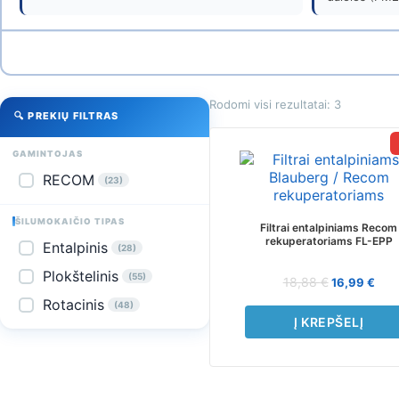
Venticija
Rodomi visi rezultatai: 3
🔍 PREKIŲ FILTRAS
GAMINTOJAS
RECOM
(23)
ŠILUMOKAIČIO TIPAS
Filtrai entalpiniams Recom
rekuperatoriams FL-EPP
Entalpinis
(28)
Plokštelinis
(55)
18,88
€
16,99
€
Rotacinis
(48)
Į KREPŠELĮ