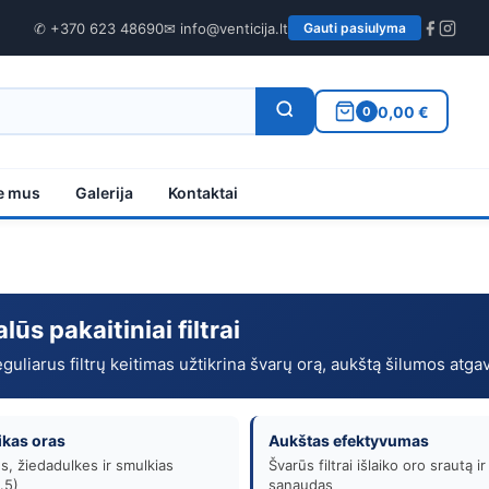
✆ +370 623 48690
✉ info@venticija.lt
Gauti pasiulyma
0,00 €
0
e mus
Galerija
Kontaktai
ūs pakaitiniai filtrai
eguliarus filtrų keitimas užtikrina švarų orą, aukštą šilumos atga
ikas oras
Aukštas efektyvumas
s, žiedadulkes ir smulkias
Švarūs filtrai išlaiko oro srautą i
.5)
sąnaudas