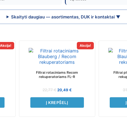
Skaityti daugiau — asortimentas, DUK ir kontaktai ▼
Akcija!
Akcija!
Filtrai rotaciniams Recom
Filtrai 
rekuperatoriams FL-R
reku
22,77
€
31
20,49
€
Į KREPŠELĮ