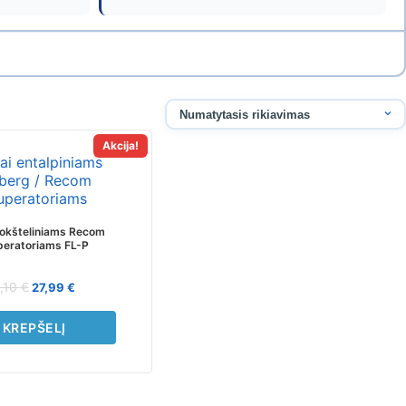
Akcija!
plokšteliniams Recom
peratoriams FL-P
,10
€
27,99
€
Į KREPŠELĮ