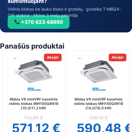
sumontuojant?
Vidinis blokas be lauko bloko ir grotelių · grotelės T-MBQ4-
01F atskirai · Midea 3 metų garantija
+370 623 48690
Panašūs produktai
Akcija!
Akcija!
Midea V8 miniVRF kasetinis
Midea V8 miniVRF kasetinis
vidinis blokas MIH100Q4N18
vidinis blokas MIH140Q4N18
(10,0/11,2 kW)
(14,0/16,0 kW)
713,90
€
738,10
€
571,12
€
590,48