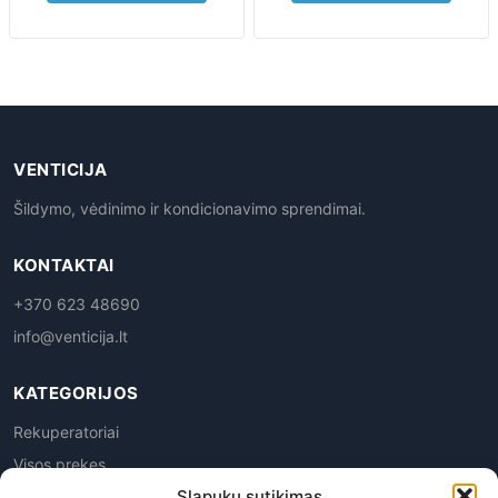
VENTICIJA
Šildymo, vėdinimo ir kondicionavimo sprendimai.
KONTAKTAI
+370 623 48690
info@venticija.lt
KATEGORIJOS
Rekuperatoriai
Visos prekes
Slapukų sutikimas