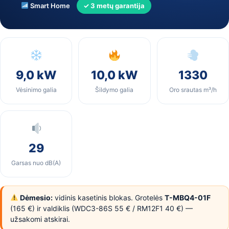
Smart Home
✓ 3 metų garantija
9,0 kW
10,0 kW
1330
Vėsinimo galia
Šildymo galia
Oro srautas m³/h
29
Garsas nuo dB(A)
Dėmesio:
vidinis kasetinis blokas. Grotelės
T-MBQ4-01F
(165 €) ir valdiklis (WDC3-86S 55 € / RM12F1 40 €) —
užsakomi atskirai.