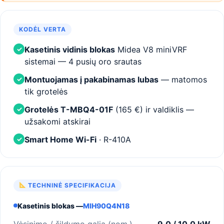
KODĖL VERTA
Kasetinis vidinis blokas
Midea V8 miniVRF
✓
sistemai — 4 pusių oro srautas
Montuojamas į pakabinamas lubas
— matomos
✓
tik grotelės
Grotelės T-MBQ4-01F
(165 €) ir valdiklis —
✓
užsakomi atskirai
Smart Home Wi-Fi
· R-410A
✓
TECHNINĖ SPECIFIKACIJA
Kasetinis blokas —
MIH90Q4N18
Vėsinimo / šildymo galia (nom.)
9,0 / 10,0 kW