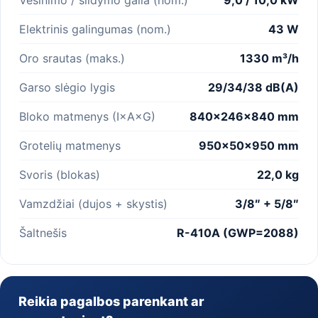
Elektrinis galingumas (nom.)
43 W
Oro srautas (maks.)
1330 m³/h
Garso slėgio lygis
29/34/38 dB(A)
Bloko matmenys (I×A×G)
840×246×840 mm
Grotelių matmenys
950×50×950 mm
Svoris (blokas)
22,0 kg
Vamzdžiai (dujos + skystis)
3/8″ + 5/8″
Šaltnešis
R-410A (GWP=2088)
Reikia pagalbos parenkant ar