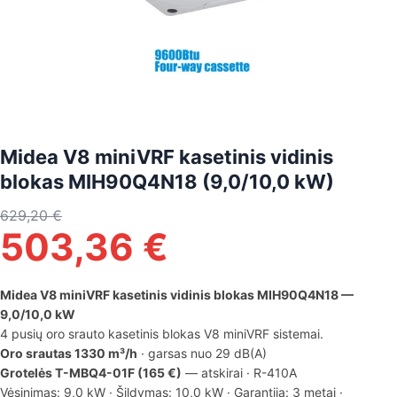
Midea V8 miniVRF kasetinis vidinis
blokas MIH90Q4N18 (9,0/10,0 kW)
629,20
€
503,36
€
Midea V8 miniVRF kasetinis vidinis blokas MIH90Q4N18 —
9,0/10,0 kW
4 pusių oro srauto kasetinis blokas V8 miniVRF sistemai.
Oro srautas 1330 m³/h
· garsas nuo 29 dB(A)
Grotelės T-MBQ4-01F (165 €)
— atskirai · R-410A
Vėsinimas: 9,0 kW · Šildymas: 10,0 kW · Garantija: 3 metai ·