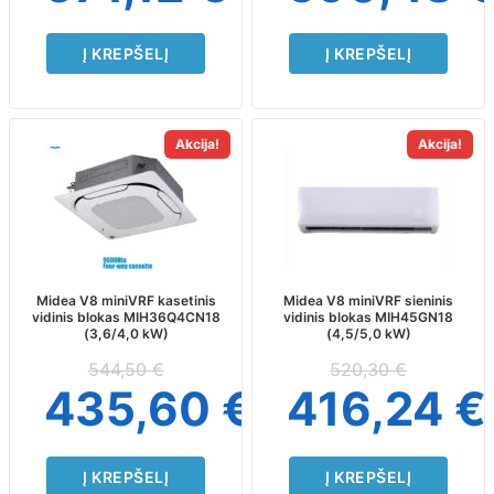
Į KREPŠELĮ
Į KREPŠELĮ
Akcija!
Akcija!
Midea V8 miniVRF kasetinis
Midea V8 miniVRF sieninis
vidinis blokas MIH36Q4CN18
vidinis blokas MIH45GN18
(3,6/4,0 kW)
(4,5/5,0 kW)
544,50
€
520,30
€
435,60
€
416,24
€
Į KREPŠELĮ
Į KREPŠELĮ