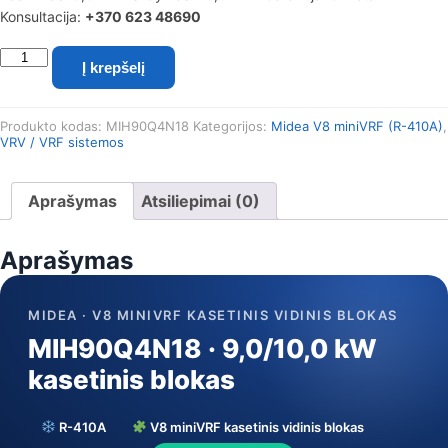
Konsultacija:
+370 623 48690
produkto
Į krepšelį
kiekis:
Midea
V8
Produkto kodas:
MIH90Q4N18
Kategorijos:
Midea V8 miniVRF (R-410A)
,
miniVRF
VRV / VRF sistemos
kasetinis
vidinis
blokas
Aprašymas
Atsiliepimai (0)
MIH90Q4N18
(9,0/10,0
kW)
Aprašymas
MIDEA · V8 MINIVRF KASETINIS VIDINIS BLOKAS
MIH90Q4N18 · 9,0/10,0 kW
kasetinis blokas
R-410A
V8 miniVRF kasetinis vidinis blokas