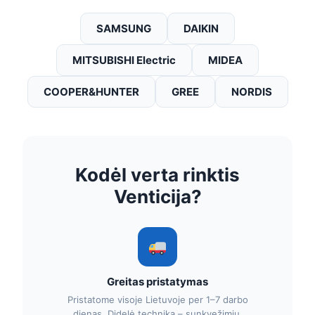
SAMSUNG
DAIKIN
MITSUBISHI Electric
MIDEA
COOPER&HUNTER
GREE
NORDIS
Kodėl verta rinktis
Venticija?
Greitas pristatymas
Pristatome visoje Lietuvoje per 1–7 darbo
dienas. Didelė technika – sunkvežimiu.