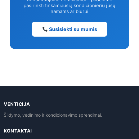
pasirinkti tinkamiausią kondicionierių jūsų
namams ar biurui
Susisiekti su mumis
VENTICIJA
Šildymo, vėdinimo ir kondicionavimo sprendimai.
KONTAKTAI