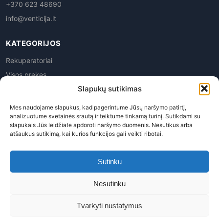
+370 623 48690
info@venticija.lt
KATEGORIJOS
Rekuperatoriai
Visos prekes
Slapukų sutikimas
Mes naudojame slapukus, kad pagerintume Jūsų naršymo patirtį,
analizuotume svetainės srautą ir teiktume tinkamą turinį. Sutikdami su
slapukais Jūs leidžiate apdoroti naršymo duomenis. Nesutikus arba
atšaukus sutikimą, kai kurios funkcijos gali veikti ribotai.
Privatumo politika
|
Prekių grąžinimas
|
Pirkimo
taisyklės
|
Pristatymas
|
Kontaktai
Sutinku
Venticija, MB | Į.k. 305945763 | PVM kodas LT100015113619
Nesutinku
© 2026 Venticija™ - Visos teisės saugomos. Kopijuoti, platinti
svetainės turinį be autorių sutikimo draudžiama.
Tvarkyti nustatymus