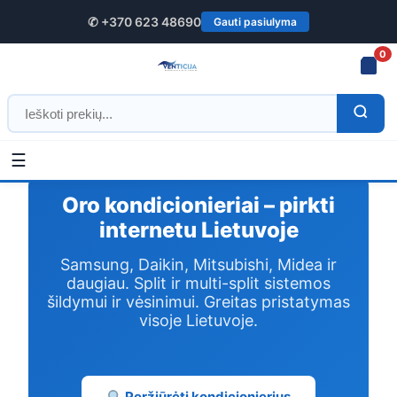
✆ +370 623 48690
Gauti pasiulyma
0
☰
Oro kondicionieriai – pirkti
internetu Lietuvoje
Samsung, Daikin, Mitsubishi, Midea ir
daugiau. Split ir multi-split sistemos
šildymui ir vėsinimui. Greitas pristatymas
visoje Lietuvoje.
Peržiūrėti kondicionierius