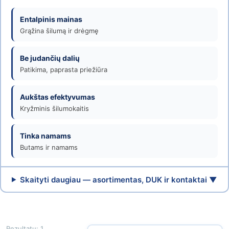
Venticija
Entalpinis mainas
Grąžina šilumą ir drėgmę
Be judančių dalių
Patikima, paprasta priežiūra
Aukštas efektyvumas
Kryžminis šilumokaitis
Tinka namams
Butams ir namams
Skaityti daugiau — asortimentas, DUK ir kontaktai ▼
Rezultatų: 1