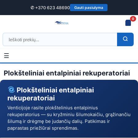
✆ +370 623 48690
Gauti pasiulyma
0
☰
Plokšteliniai
Pradžia
/
Rekuperatoriai
/ Plokšteliniai entalpiniai rekuperatoriai
entalpiniai
Plokšteliniai entalpiniai rekuperatoriai
rekuperatoriai
Plokšteliniai entalpiniai
–
rekuperatoriai
pirkti
Venticijoje rasite plokštelinius entalpinius
rekuperatorius — su kryžminiu šilumokaičiu, grąžinančiu
internetu
šilumą ir drėgmę be judančių dalių. Patikimas ir
paprastas priežiūrai sprendimas.
|