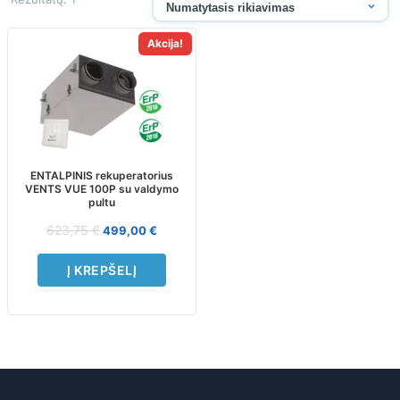
Akcija!
ENTALPINIS rekuperatorius
VENTS VUE 100P su valdymo
pultu
623,75
€
499,00
€
Į KREPŠELĮ