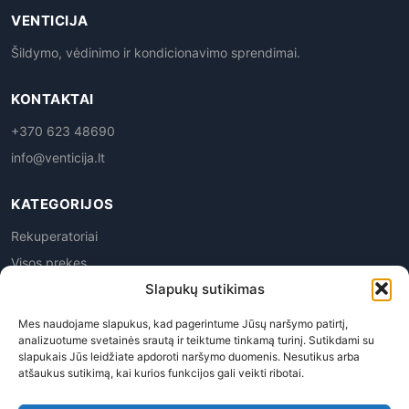
VENTICIJA
Šildymo, vėdinimo ir kondicionavimo sprendimai.
KONTAKTAI
+370 623 48690
info@venticija.lt
KATEGORIJOS
Rekuperatoriai
Visos prekes
Slapukų sutikimas
Mes naudojame slapukus, kad pagerintume Jūsų naršymo patirtį,
analizuotume svetainės srautą ir teiktume tinkamą turinį. Sutikdami su
slapukais Jūs leidžiate apdoroti naršymo duomenis. Nesutikus arba
atšaukus sutikimą, kai kurios funkcijos gali veikti ribotai.
Privatumo politika
|
Prekių grąžinimas
|
Pirkimo