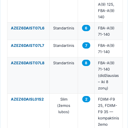
A(9) 125,
FBA-A(9)
140
AZEZ6DAIST07L6
Standartinis
6
FBA-A(9)
71-140
AZEZ6DAIST07L7
Standartinis
7
FBA-A(9)
71-140
AZEZ6DAIST07L8
Standartinis
8
FBA-A(9)
71-140
(didžiausias
– iki 8
zonų)
AZEZ6DAISL01S2
Slim
2
FDXM-F9
(žemos
25, FDXM-
lubos)
F9 35 —
kompaktinis
žemo