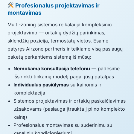
Profesionalus projektavimas ir
montavimas
Multi-zoning sistemos reikalauja kompleksinio
projektavimo — ortakių dydžių parinkimas,
sklendžių pozicija, termostatų vietos. Esame
patyręs Airzone partneris ir teikiame visą paslaugų
paketą perkantiems sistemą iš mūsų:
Nemokama konsultacija telefonu
— padėsime
išsirinkti tinkamą modelį pagal jūsų patalpas
Individualus pasiūlymas
su kainomis ir
komplektacija
Sistemos projektavimas ir ortakių paskaičiavimas
užsakovams (paslauga įtraukta į pilno komplekto
kainą)
Profesionalus montavimas su suderinimu su
kanaliniu kondicionieriumi