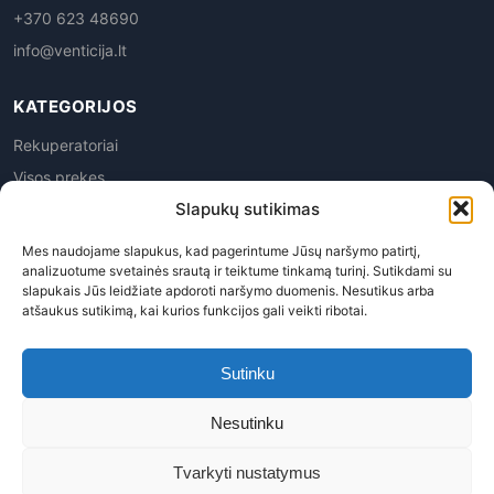
+370 623 48690
info@venticija.lt
KATEGORIJOS
Rekuperatoriai
Visos prekes
Slapukų sutikimas
Mes naudojame slapukus, kad pagerintume Jūsų naršymo patirtį,
analizuotume svetainės srautą ir teiktume tinkamą turinį. Sutikdami su
slapukais Jūs leidžiate apdoroti naršymo duomenis. Nesutikus arba
atšaukus sutikimą, kai kurios funkcijos gali veikti ribotai.
Privatumo politika
|
Prekių grąžinimas
|
Pirkimo
taisyklės
|
Pristatymas
|
Kontaktai
Sutinku
Venticija, MB | Į.k. 305945763 | PVM kodas LT100015113619
Nesutinku
© 2026 Venticija™ - Visos teisės saugomos. Kopijuoti, platinti
svetainės turinį be autorių sutikimo draudžiama.
Tvarkyti nustatymus