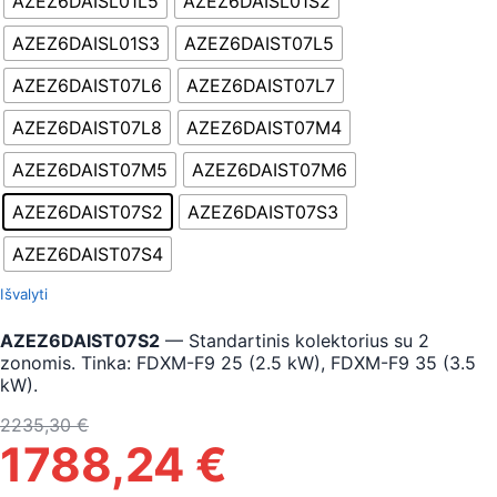
AZEZ6DAISL01L5
AZEZ6DAISL01S2
AZEZ6DAISL01S3
AZEZ6DAIST07L5
AZEZ6DAIST07L6
AZEZ6DAIST07L7
AZEZ6DAIST07L8
AZEZ6DAIST07M4
AZEZ6DAIST07M5
AZEZ6DAIST07M6
AZEZ6DAIST07S2
AZEZ6DAIST07S3
AZEZ6DAIST07S4
Išvalyti
AZEZ6DAIST07S2
— Standartinis kolektorius su 2
zonomis. Tinka: FDXM-F9 25 (2.5 kW), FDXM-F9 35 (3.5
kW).
2235,30
€
1788,24
€