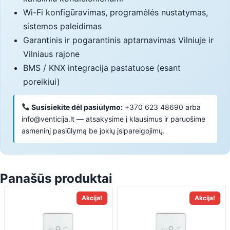
Wi-Fi konfigūravimas, programėlės nustatymas,
sistemos paleidimas
Garantinis ir pogarantinis aptarnavimas Vilniuje ir
Vilniaus rajone
BMS / KNX integracija pastatuose (esant
poreikiui)
Susisiekite dėl pasiūlymo:
+370 623 48690 arba
info@venticija.lt — atsakysime į klausimus ir paruošime
asmeninį pasiūlymą be jokių įsipareigojimų.
Panašūs produktai
Akcija!
Akcija!