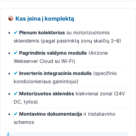
Kas įeina į komplektą
✔
Plenum kolektorius
su motorizuotomis
sklendėmis (pagal pasirinktą zonų skaičių 2–8)
✔
Pagrindinis valdymo modulis
(Airzone
Webserver Cloud su Wi-Fi)
✔
Inverterio integracinis modulis
(specifinis
kondicionieriaus gamintojui)
✔
Motorizuotos sklendės
kiekvienai zonai (24V
DC, tylios)
✔
Montavimo dokumentacija
ir instaliavimo
schemos