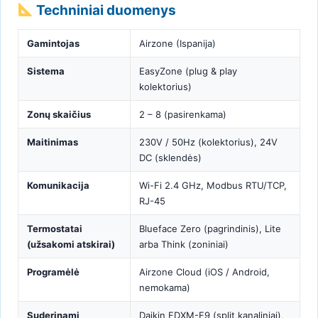
Techniniai duomenys
Gamintojas
Airzone (Ispanija)
Sistema
EasyZone (plug & play
kolektorius)
Zonų skaičius
2 – 8 (pasirenkama)
Maitinimas
230V / 50Hz (kolektorius), 24V
DC (sklendės)
Komunikacija
Wi-Fi 2.4 GHz, Modbus RTU/TCP,
RJ-45
Termostatai
Blueface Zero (pagrindinis), Lite
(užsakomi atskirai)
arba Think (zoniniai)
Programėlė
Airzone Cloud (iOS / Android,
nemokama)
Suderinami
Daikin FDXM-F9 (split kanaliniai),