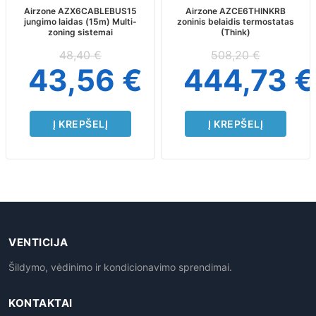
Airzone AZX6CABLEBUS15
Airzone AZCE6THINKRB
jungimo laidas (15m) Multi-
zoninis belaidis termostatas
zoning sistemai
(Think)
48,40
€
508,20
€
43,56
€
444,73
€
Į KREPŠELĮ
Į KREPŠELĮ
VENTICIJA
Šildymo, vėdinimo ir kondicionavimo sprendimai.
KONTAKTAI