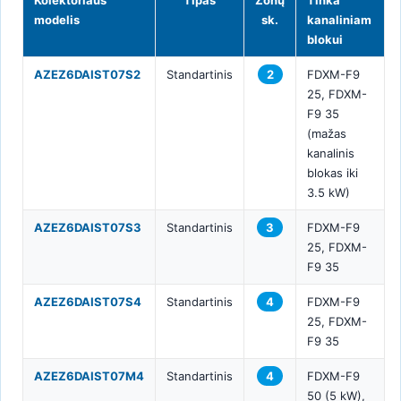
Kolektoriaus
Tipas
Zonų
Tinka
modelis
sk.
kanaliniam
blokui
AZEZ6DAIST07S2
Standartinis
2
FDXM-F9
25, FDXM-
F9 35
(mažas
kanalinis
blokas iki
3.5 kW)
AZEZ6DAIST07S3
Standartinis
3
FDXM-F9
25, FDXM-
F9 35
AZEZ6DAIST07S4
Standartinis
4
FDXM-F9
25, FDXM-
F9 35
AZEZ6DAIST07M4
Standartinis
4
FDXM-F9
50 (5 kW),