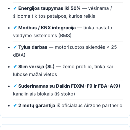
✔
Energijos taupymas iki 50%
— vėsinama /
šildoma tik tos patalpos, kurios reikia
✔
Modbus / KNX integracija
— tinka pastato
valdymo sistemoms (BMS)
✔
Tylus darbas
— motorizuotos sklendės < 25
dB(A)
✔
Slim versija (SL)
— žemo profilio, tinka kai
lubose mažai vietos
✔
Suderinamas su Daikin FDXM-F9 ir FBA-A(9)
kanaliniais blokais (iš stoko)
✔
2 metų garantija
iš oficialaus Airzone partnerio