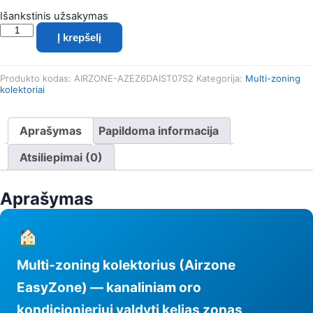
Išankstinis užsakymas
produkto
Į krepšelį
kiekis:
Multi-
zoning
Produkto kodas:
AIRZONE-AZEZ6DAIST07S2
Kategorija:
Multi-zoning
kolektorius
kolektoriai
(Airzone
EasyZone)
—
Aprašymas
Papildoma informacija
kanaliniam
oro
Atsiliepimai (0)
kondicionieriui
Aprašymas
Multi-zoning kolektorius (Airzone
EasyZone) — kanaliniam oro
kondicionieriui valdyti kelias zonas