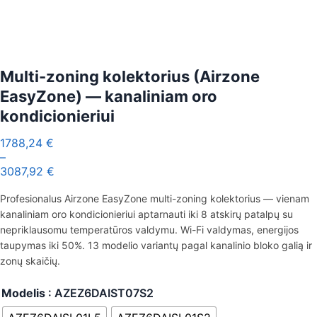
Multi-zoning kolektorius (Airzone
EasyZone) — kanaliniam oro
kondicionieriui
1788,24
€
–
3087,92
€
Profesionalus Airzone EasyZone multi-zoning kolektorius — vienam
kanaliniam oro kondicionieriui aptarnauti iki 8 atskirų patalpų su
nepriklausomu temperatūros valdymu. Wi-Fi valdymas, energijos
taupymas iki 50%. 13 modelio variantų pagal kanalinio bloko galią ir
zonų skaičių.
Modelis
: AZEZ6DAIST07S2