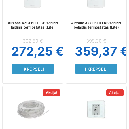
Airzone AZCE6LITECB zoninis
Airzone AZCE6LITERB zoninis
laidinis termostatas (Lite)
belaidis termostatas (Lite)
302,50
€
399,30
€
272,25
€
359,37
€
Į KREPŠELĮ
Į KREPŠELĮ
Akcija!
Akcija!