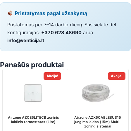
Pristatymas pagal užsakymą
Pristatomas per 7–14 darbo dienų. Susisiekite dėl
konfigūracijos:
+370 623 48690
arba
info@venticija.lt
Panašūs produktai
Akcija!
Akcija!
Airzone AZCE6LITECB zoninis
Airzone AZX6CABLEBUS15
laidinis termostatas (Lite)
jungimo laidas (15m) Multi-
zoning sistemai