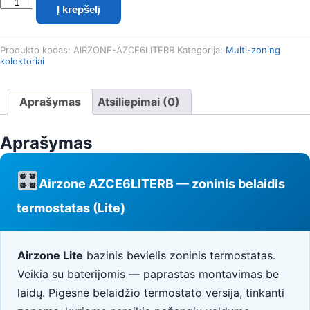
produkto
Į krepšelį
kiekis:
Airzone
AZCE6LITERB
Produkto kodas:
AIRZONE-AZCE6LITERB
Kategorija:
Multi-zoning
zoninis
kolektoriai
belaidis
termostatas
(Lite)
Aprašymas
Atsiliepimai (0)
Aprašymas
Airzone AZCE6LITERB — zoninis belaidis
termostatas (Lite)
Airzone Lite
bazinis bevielis zoninis termostatas.
Veikia su baterijomis — paprastas montavimas be
laidų. Pigesnė belaidžio termostato versija, tinkanti