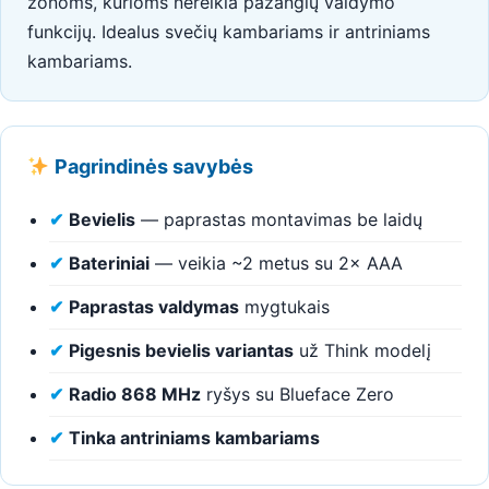
zonoms, kurioms nereikia pažangių valdymo
funkcijų. Idealus svečių kambariams ir antriniams
kambariams.
Pagrindinės savybės
✔
Bevielis
— paprastas montavimas be laidų
✔
Bateriniai
— veikia ~2 metus su 2× AAA
✔
Paprastas valdymas
mygtukais
✔
Pigesnis bevielis variantas
už Think modelį
✔
Radio 868 MHz
ryšys su Blueface Zero
✔
Tinka antriniams kambariams