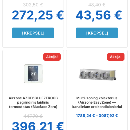
302,50
€
48,40
€
272,25
€
43,56
€
Į KREPŠELĮ
Į KREPŠELĮ
This
Akcija!
Akcija!
product
has
multiple
variants.
The
options
may
Airzone AZCE6BLUEZEROCB
Multi-zoning kolektorius
pagrindinis laidinis
(Airzone EasyZone) —
be
termostatas (Blueface Zero)
kanaliniam oro kondicionieriui
chosen
on
447,70
€
1788,24
€
–
3087,92
€
the
396,21
€
product