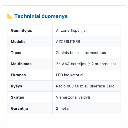
Techniniai duomenys
Gamintojas
Airzone (Ispanija)
Modelis
AZCE6LITERB
Tipas
Zoninis belaidis termostatas
Maitinimas
2× AAA baterijos (~2 m. tarnauja)
Ekranas
LED indikatoriai
Ryšys
Radio 868 MHz su Blueface Zero
Skirtas
Vienai zonai valdyti
Garantija
2 metai