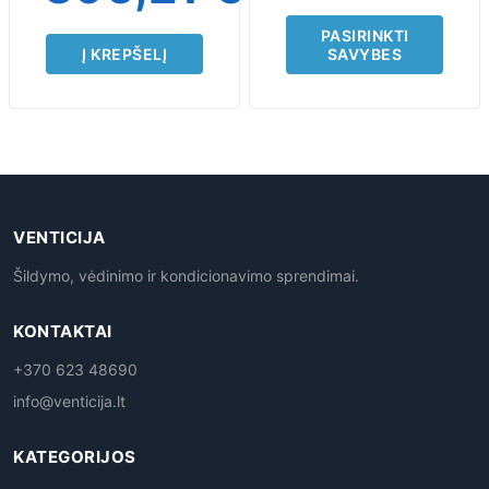
page
PASIRINKTI
Į KREPŠELĮ
SAVYBES
VENTICIJA
Šildymo, vėdinimo ir kondicionavimo sprendimai.
KONTAKTAI
+370 623 48690
info@venticija.lt
KATEGORIJOS