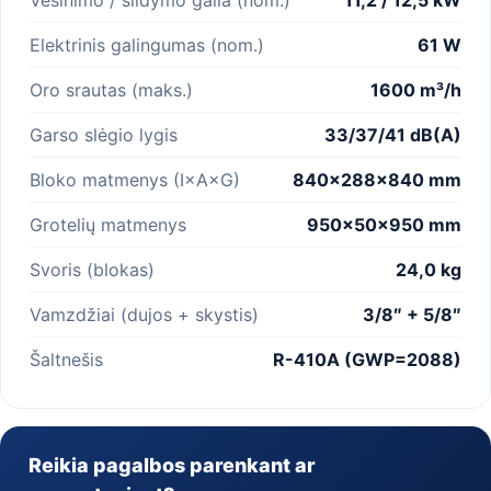
Elektrinis galingumas (nom.)
61 W
Oro srautas (maks.)
1600 m³/h
Garso slėgio lygis
33/37/41 dB(A)
Bloko matmenys (I×A×G)
840×288×840 mm
Grotelių matmenys
950×50×950 mm
Svoris (blokas)
24,0 kg
Vamzdžiai (dujos + skystis)
3/8″ + 5/8″
Šaltnešis
R-410A (GWP=2088)
Reikia pagalbos parenkant ar