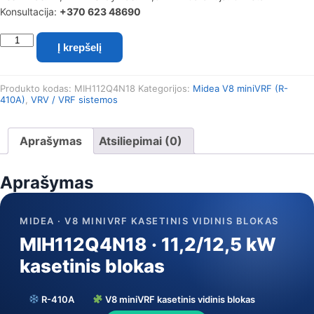
Konsultacija:
+370 623 48690
produkto
Į krepšelį
kiekis:
Midea
V8
Produkto kodas:
MIH112Q4N18
Kategorijos:
Midea V8 miniVRF (R-
miniVRF
410A)
,
VRV / VRF sistemos
kasetinis
vidinis
blokas
Aprašymas
Atsiliepimai (0)
MIH112Q4N18
(11,2/12,5
kW)
Aprašymas
MIDEA · V8 MINIVRF KASETINIS VIDINIS BLOKAS
MIH112Q4N18 · 11,2/12,5 kW
kasetinis blokas
R-410A
V8 miniVRF kasetinis vidinis blokas