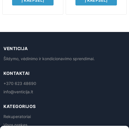
Į KREPŠELĮ
Į KREPŠELĮ
VENTICIJA
Šildymo, vėdinimo ir kondicionavimo sprendimai.
KONTAKTAI
+370 623 48690
info@venticija.lt
KATEGORIJOS
Rekuperatoriai
Visos prekes