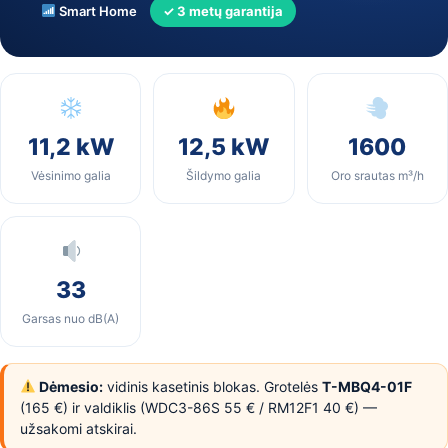
Smart Home
✓ 3 metų garantija
11,2 kW
12,5 kW
1600
Vėsinimo galia
Šildymo galia
Oro srautas m³/h
33
Garsas nuo dB(A)
Dėmesio:
vidinis kasetinis blokas. Grotelės
T-MBQ4-01F
(165 €) ir valdiklis (WDC3-86S 55 € / RM12F1 40 €) —
užsakomi atskirai.