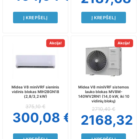
Į KREPŠELĮ
Į KREPŠELĮ
Akcija!
Akcija!
Midea V8 miniVRF sieninis
Midea V8 miniVRF sistemos
vidinis blokas MIH28GN18
lauko blokas MV8M-
(2,8/3,2 kW)
140WV2RN1 (14,0 kW, iki 10
vidinių blokų)
375,10
€
2710,40
€
300,08
€
2168,32