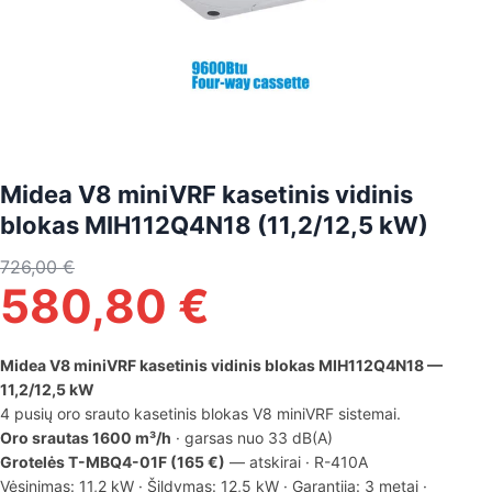
Midea V8 miniVRF kasetinis vidinis
blokas MIH112Q4N18 (11,2/12,5 kW)
726,00
€
580,80
€
Midea V8 miniVRF kasetinis vidinis blokas MIH112Q4N18 —
11,2/12,5 kW
4 pusių oro srauto kasetinis blokas V8 miniVRF sistemai.
Oro srautas 1600 m³/h
· garsas nuo 33 dB(A)
Grotelės T-MBQ4-01F (165 €)
— atskirai · R-410A
Vėsinimas: 11,2 kW · Šildymas: 12,5 kW · Garantija: 3 metai ·