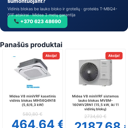
sumontuojant?
Vidinis blokas be lauko bloko ir grotelių · grotelės T-MBQ4-
01F atskirai · Midea 3 metų garantija
+370 623 48690
Panašūs produktai
Akcija!
Akcija!
Midea V8 miniVRF kasetinis
Midea V8 miniVRF sistemos
vidinis blokas MIH56Q4N18
lauko blokas MV8M-
(5,6/6,3 kW)
160WV2RN1 (15,5 kW, iki 11
vidinių blokų)
580,80
€
2734,60
€
464,64
€
2187,68