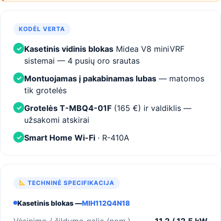
KODĖL VERTA
Kasetinis vidinis blokas
Midea V8 miniVRF
✓
sistemai — 4 pusių oro srautas
Montuojamas į pakabinamas lubas
— matomos
✓
tik grotelės
Grotelės T-MBQ4-01F
(165 €) ir valdiklis —
✓
užsakomi atskirai
Smart Home Wi-Fi
· R-410A
✓
TECHNINĖ SPECIFIKACIJA
Kasetinis blokas —
MIH112Q4N18
Vėsinimo / šildymo galia (nom.)
11,2 / 12,5 kW