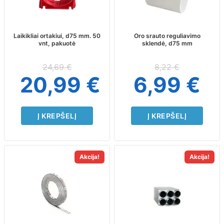
Laikikliai ortakiui, d75 mm. 50
Oro srauto reguliavimo
vnt, pakuotė
sklendė, d75 mm
24,69
€
8,22
€
20,99
€
6,99
€
Į KREPŠELĮ
Į KREPŠELĮ
This
Akcija!
Akcija!
product
has
multiple
variants.
The
options