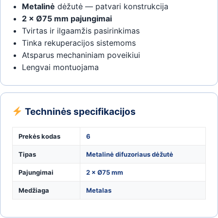
Metalinė
dėžutė — patvari konstrukcija
2 × Ø75 mm pajungimai
Tvirtas ir ilgaamžis pasirinkimas
Tinka rekuperacijos sistemoms
Atsparus mechaniniam poveikiui
Lengvai montuojama
Techninės specifikacijos
Prekės kodas
6
Tipas
Metalinė difuzoriaus dėžutė
Pajungimai
2 × Ø75 mm
Medžiaga
Metalas