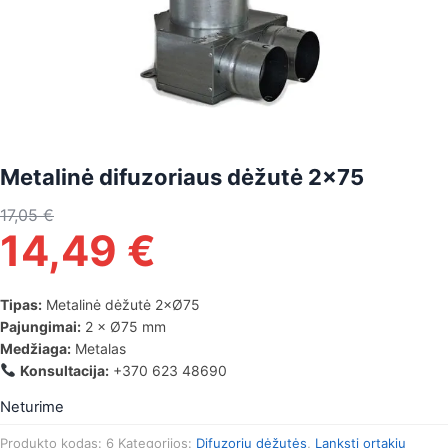
Metalinė difuzoriaus dėžutė 2×75
17,05
€
14,49
€
Tipas:
Metalinė dėžutė 2×Ø75
Pajungimai:
2 × Ø75 mm
Medžiaga:
Metalas
Konsultacija:
+370 623 48690
Neturime
Produkto kodas:
6
Kategorijos:
Difuzorių dėžutės
,
Lanksti ortakių