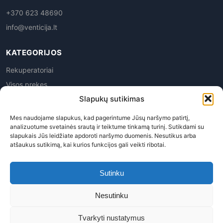
+370 623 48690
info@venticija.lt
KATEGORIJOS
Rekuperatoriai
Visos prekes
Slapukų sutikimas
Mes naudojame slapukus, kad pagerintume Jūsų naršymo patirtį,
analizuotume svetainės srautą ir teiktume tinkamą turinį. Sutikdami su
slapukais Jūs leidžiate apdoroti naršymo duomenis. Nesutikus arba
atšaukus sutikimą, kai kurios funkcijos gali veikti ribotai.
Privatumo politika
|
Prekių grąžinimas
|
Pirkimo
taisyklės
|
Pristatymas
|
Kontaktai
Sutinku
Venticija, MB | Į.k. 305945763 | PVM kodas LT100015113619
Nesutinku
© 2026 Venticija™ - Visos teisės saugomos. Kopijuoti, platinti
svetainės turinį be autorių sutikimo draudžiama.
Tvarkyti nustatymus