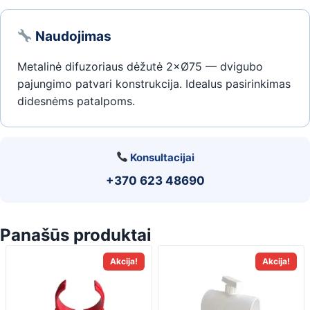
Naudojimas
Metalinė difuzoriaus dėžutė 2×Ø75 — dvigubo
pajungimo patvari konstrukcija. Idealus pasirinkimas
didesnėms patalpoms.
Konsultacijai
+370 623 48690
Panašūs produktai
Akcija!
Akcija!