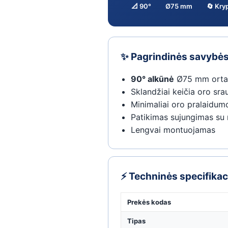
📐 90°
Ø75 mm
🔄 Kryp
✨ Pagrindinės savybė
90° alkūnė
Ø75 mm ortak
Sklandžiai keičia oro sra
Minimaliai oro pralaidum
Patikimas sujungimas s
Lengvai montuojamas
⚡ Techninės specifikac
Prekės kodas
Tipas