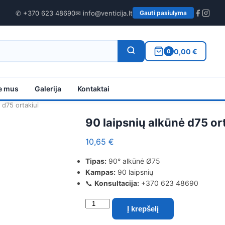
✆ +370 623 48690
✉ info@venticija.lt
Gauti pasiulyma
0,00 €
0
e mus
Galerija
Kontaktai
 d75 ortakiui
90 laipsnių alkūnė d75 or
10,65
€
Tipas:
90° alkūnė Ø75
Kampas:
90 laipsnių
📞
Konsultacija:
+370 623 48690
produkto
Į krepšelį
kiekis:
90