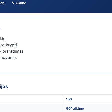
tis
🔧 Alkūnė
s
iui
uto kryptį
o praradimas
u movomis
ijos
150
90° alkūnė