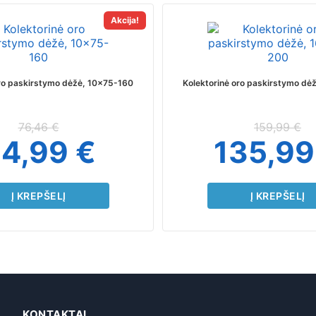
Akcija!
oro paskirstymo dėžė, 10×75-160
Kolektorinė oro paskirstymo dė
76,46
€
159,99
€
64,99
€
135,9
Į KREPŠELĮ
Į KREPŠELĮ
KONTAKTAI