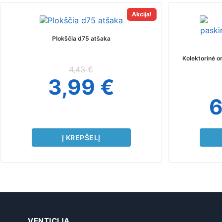
Akcija!
Plokščia d75 atšaka
Kolektorinė 
4,43
€
3,99
€
Į KREPŠELĮ
VENTICIJA