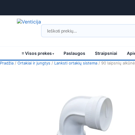
≡ Visos prekes
Paslaugos
Straipsniai
Api
Pradžia
/
Ortakiai ir jungtys
/
Lanksti ortakių sistema
/ 90 laipsnių alkūnė