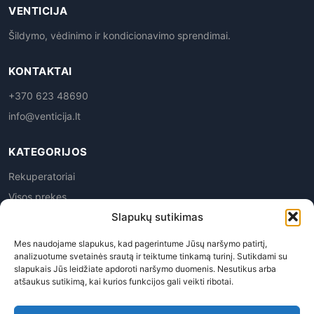
VENTICIJA
Šildymo, vėdinimo ir kondicionavimo sprendimai.
KONTAKTAI
+370 623 48690
info@venticija.lt
KATEGORIJOS
Rekuperatoriai
Visos prekes
Slapukų sutikimas
Mes naudojame slapukus, kad pagerintume Jūsų naršymo patirtį,
analizuotume svetainės srautą ir teiktume tinkamą turinį. Sutikdami su
slapukais Jūs leidžiate apdoroti naršymo duomenis. Nesutikus arba
atšaukus sutikimą, kai kurios funkcijos gali veikti ribotai.
Privatumo politika
|
Prekių grąžinimas
|
Pirkimo