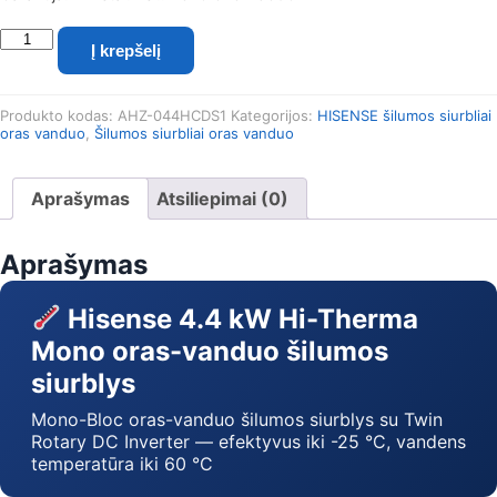
produkto
Į krepšelį
kiekis:
Hisense
Hi-
Produkto kodas:
AHZ-044HCDS1
Kategorijos:
HISENSE šilumos siurbliai
Therma
oras vanduo
,
Šilumos siurbliai oras vanduo
Mono
4.4
kW
Aprašymas
Atsiliepimai (0)
oras-
vanduo
šilumos
Aprašymas
siurblys,
AHZ-
Hisense 4.4 kW Hi-Therma
044HCDS1
Mono oras-vanduo šilumos
siurblys
Mono-Bloc oras-vanduo šilumos siurblys su Twin
Rotary DC Inverter — efektyvus iki -25 °C, vandens
temperatūra iki 60 °C