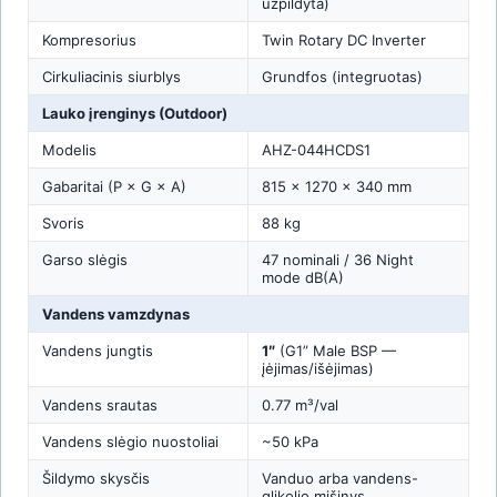
užpildyta)
Kompresorius
Twin Rotary DC Inverter
Cirkuliacinis siurblys
Grundfos (integruotas)
Lauko įrenginys (Outdoor)
Modelis
AHZ-044HCDS1
Gabaritai (P × G × A)
815 × 1270 × 340 mm
Svoris
88 kg
Garso slėgis
47 nominali / 36 Night
mode dB(A)
Vandens vamzdynas
Vandens jungtis
1″
(G1” Male BSP —
įėjimas/išėjimas)
Vandens srautas
0.77 m³/val
Vandens slėgio nuostoliai
~50 kPa
Šildymo skysčis
Vanduo arba vandens-
glikolio mišinys