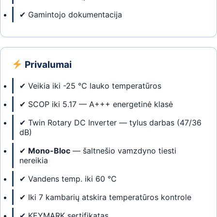
✔ Gamintojo dokumentacija
Privalumai
✔ Veikia iki -25 °C lauko temperatūros
✔ SCOP iki 5.17 — A+++ energetinė klasė
✔ Twin Rotary DC Inverter — tylus darbas (47/36
dB)
✔
Mono-Bloc
— šaltnešio vamzdyno tiesti
nereikia
✔ Vandens temp. iki 60 °C
✔ Iki 7 kambarių atskira temperatūros kontrole
✔ KEYMARK sertifikatas