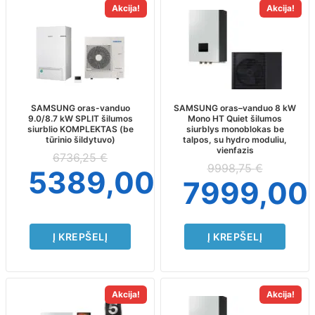
Akcija!
Akcija!
SAMSUNG oras-vanduo
SAMSUNG oras–vanduo 8 kW
9.0/8.7 kW SPLIT šilumos
Mono HT Quiet šilumos
siurblio KOMPLEKTAS (be
siurblys monoblokas be
tūrinio šildytuvo)
talpos, su hydro moduliu,
vienfazis
6736,25
€
9998,75
€
5389,00
€
7999,00
Į KREPŠELĮ
Į KREPŠELĮ
Akcija!
Akcija!