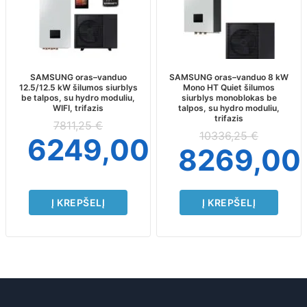
SAMSUNG oras–vanduo
SAMSUNG oras–vanduo 8 kW
12.5/12.5 kW šilumos siurblys
Mono HT Quiet šilumos
be talpos, su hydro moduliu,
siurblys monoblokas be
WIFI, trifazis
talpos, su hydro moduliu,
trifazis
7811,25
€
10336,25
€
6249,00
€
8269,0
Į KREPŠELĮ
Į KREPŠELĮ