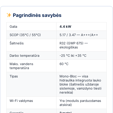
Pagrindinės savybės
Galia
4.4 kW
SCOP (35°C / 55°C)
5.17 / 3.47 — A+++/A++
Šaltnešis
R32 (GWP 675) —
ekologiškas
Darbo temperatūra
-25 °C iki +35 °C
Maks. vandens
60 °C
temperatūra
Tipas
Mono-Bloc — visa
hidraulika integruota lauko
bloke (šaltnešis uždaroje
sistemoje, vamzdyno tiesti
nereikia)
Wi-Fi valdymas
Yra (modulis parduodamas
atskirai)
Garantija
2 metai