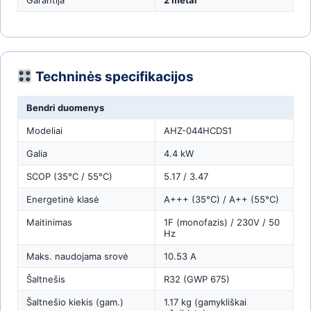
Techninės specifikacijos
Bendri duomenys
Modeliai
AHZ-044HCDS1
Galia
4.4 kW
SCOP (35°C / 55°C)
5.17 / 3.47
Energetinė klasė
A+++ (35°C) / A++ (55°C)
Maitinimas
1F (monofazis) / 230V / 50
Hz
Maks. naudojama srovė
10.53 A
Šaltnešis
R32 (GWP 675)
Šaltnešio kiekis (gam.)
1.17 kg (gamykliškai