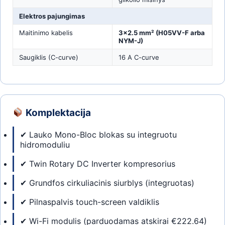
Elektros pajungimas
Maitinimo kabelis
3×2.5 mm² (H05VV-F arba
NYM-J)
Saugiklis (C-curve)
16 A C-curve
Komplektacija
✔ Lauko Mono-Bloc blokas su integruotu
hidromoduliu
✔ Twin Rotary DC Inverter kompresorius
✔ Grundfos cirkuliacinis siurblys (integruotas)
✔ Pilnaspalvis touch-screen valdiklis
✔ Wi-Fi modulis (parduodamas atskirai €222.64)