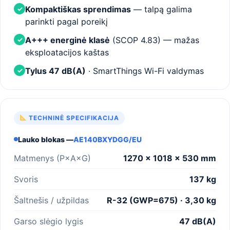
Kompaktiškas sprendimas
— talpą galima
✓
parinkti pagal poreikį
A+++ energinė klasė
(SCOP 4.83) — mažas
✓
eksploatacijos kaštas
Tylus 47 dB(A)
· SmartThings Wi-Fi valdymas
✓
TECHNINĖ SPECIFIKACIJA
Lauko blokas —
AE140BXYDGG/EU
Matmenys (P×A×G)
1270 × 1018 × 530 mm
Svoris
137 kg
Šaltnešis / užpildas
R-32 (GWP=675) · 3,30 kg
Garso slėgio lygis
47 dB(A)