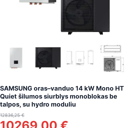
SAMSUNG oras–vanduo 14 kW Mono HT
Quiet šilumos siurblys monoblokas be
talpos, su hydro moduliu
12836,25
€
10269,00
€