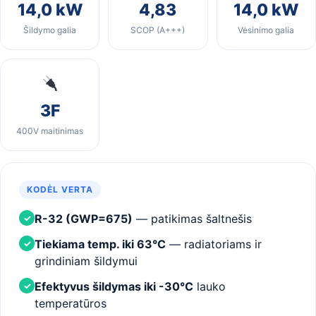
14,0 kW
4,83
14,0 kW
Šildymo galia
SCOP (A+++)
Vėsinimo galia
3F
400V maitinimas
KODĖL VERTA
R-32 (GWP=675)
— patikimas šaltnešis
✓
Tiekiama temp. iki 63°C
— radiatoriams ir
✓
grindiniam šildymui
Efektyvus šildymas iki -30°C
lauko
✓
temperatūros