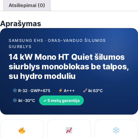
Quiet
Atsiliepimai (0)
šilumos
siurblys
Aprašymas
monoblokas
be
talpos,
SAMSUNG EHS · ORAS–VANDUO ŠILUMOS
su
SIURBLYS
hydro
moduliu
14 kW Mono HT Quiet šilumos
siurblys monoblokas be talpos,
su hydro moduliu
R-32 · GWP=675
A+++
iki 63°C
iki -30°C
✓ 5 metų garantija