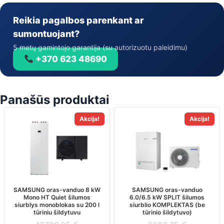
Reikia pagalbos parenkant ar
sumontuojant?
5 metų gamintojo garantija (su autorizuotu paleidimu)
+370 623 48690
Panašūs produktai
Akcija!
Akcija!
SAMSUNG oras-vanduo 8 kW
SAMSUNG oras-vanduo
Mono HT Quiet šilumos
6.0/6.5 kW SPLIT šilumos
siurblys monoblokas su 200 l
siurblio KOMPLEKTAS (be
tūriniu šildytuvu
tūrinio šildytuvo)