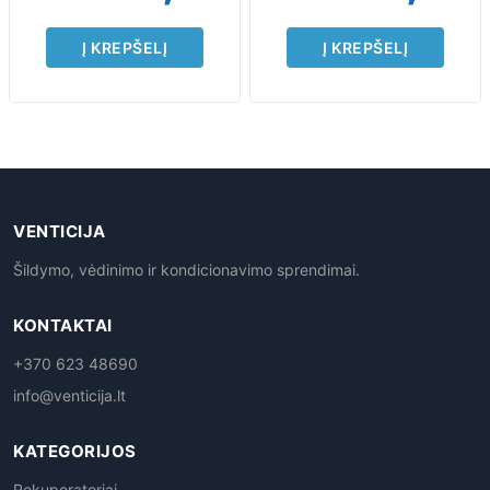
Į KREPŠELĮ
Į KREPŠELĮ
VENTICIJA
Šildymo, vėdinimo ir kondicionavimo sprendimai.
KONTAKTAI
+370 623 48690
info@venticija.lt
KATEGORIJOS
Rekuperatoriai