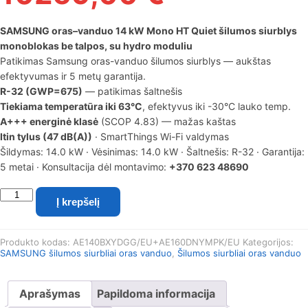
SAMSUNG oras–vanduo 14 kW Mono HT Quiet šilumos siurblys
monoblokas be talpos, su hydro moduliu
Patikimas Samsung oras-vanduo šilumos siurblys — aukštas
efektyvumas ir 5 metų garantija.
R-32 (GWP=675)
— patikimas šaltnešis
Tiekiama temperatūra iki 63°C
, efektyvus iki -30°C lauko temp.
A+++ energinė klasė
(SCOP 4.83) — mažas kaštas
Itin tylus (47 dB(A))
· SmartThings Wi-Fi valdymas
Šildymas: 14.0 kW · Vėsinimas: 14.0 kW · Šaltnešis: R-32 · Garantija:
5 metai · Konsultacija dėl montavimo:
+370 623 48690
produkto
Į krepšelį
kiekis:
SAMSUNG
oras–
Produkto kodas:
AE140BXYDGG/EU+AE160DNYMPK/EU
Kategorijos:
vanduo
SAMSUNG šilumos siurbliai oras vanduo
,
Šilumos siurbliai oras vanduo
14
kW
Mono
Aprašymas
Papildoma informacija
HT