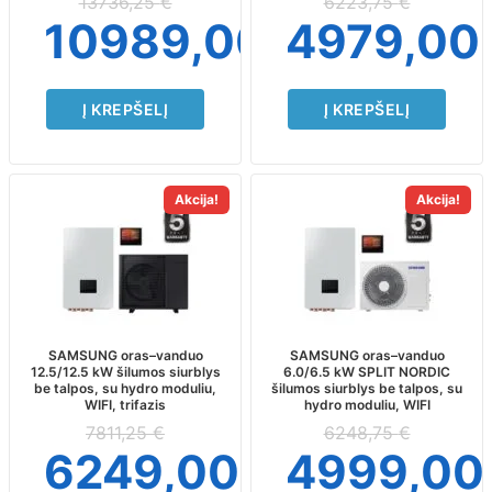
13736,25
€
6223,75
€
10989,00
€
4979,00
Į KREPŠELĮ
Į KREPŠELĮ
Akcija!
Akcija!
SAMSUNG oras–vanduo
SAMSUNG oras–vanduo
12.5/12.5 kW šilumos siurblys
6.0/6.5 kW SPLIT NORDIC
be talpos, su hydro moduliu,
šilumos siurblys be talpos, su
WIFI, trifazis
hydro moduliu, WIFI
7811,25
€
6248,75
€
6249,00
€
4999,0