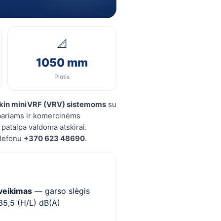
📐
1050 mm
Plotis
kin miniVRF (VRV) sistemoms
su
bariams ir komercinėms
 patalpa valdoma atskirai.
elefonu
+370 623 48690
.
veikimas
— garso slėgis
 35,5 (H/L) dB(A)