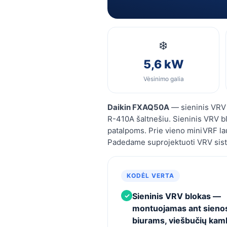
❄️
5,6 kW
Vėsinimo galia
Daikin FXAQ50A
— sieninis VRV 
R-410A šaltnešiu. Sieninis VRV 
patalpoms. Prie vieno miniVRF lauk
Padedame suprojektuoti VRV sist
KODĖL VERTA
Sieninis VRV blokas —
✓
montuojamas ant sienos
biurams, viešbučių ka