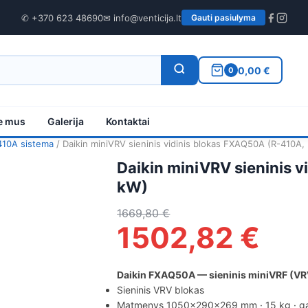
✆ +370 623 48690
✉ info@venticija.lt
Gauti pasiulyma
0,00 €
0
e mus
Galerija
Kontaktai
410A sistema
/ Daikin miniVRV sieninis vidinis blokas FXAQ50A (R-410A,
Daikin miniVRV sieninis 
kW)
1669,80
€
1502,82
€
Daikin FXAQ50A — sieninis miniVRF (VRV
Sieninis VRV blokas
Matmenys 1050×290×269 mm · 15 kg · gar