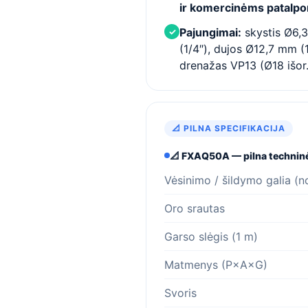
ir komercinėms patalp
Pajungimai:
skystis Ø6,
✓
(1/4″), dujos Ø12,7 mm (1
drenažas VP13 (Ø18 išor.
📐 PILNA SPECIFIKACIJA
📐 FXAQ50A — pilna techninė 
Vėsinimo / šildymo galia (n
Oro srautas
Garso slėgis (1 m)
Matmenys (P×A×G)
Svoris