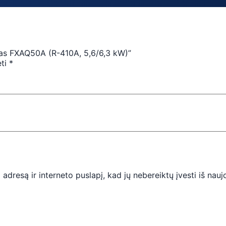
okas FXAQ50A (R-410A, 5,6/6,3 kW)”
ėti
*
 adresą ir interneto puslapį, kad jų nebereiktų įvesti iš nauj