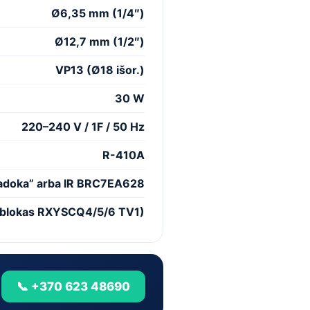
Ø6,35 mm (1/4″)
Ø12,7 mm (1/2″)
VP13 (Ø18 išor.)
30 W
220–240 V / 1F / 50 Hz
R-410A
doka” arba IR BRC7EA628
o blokas RXYSCQ4/5/6 TV1)
📞 +370 623 48690