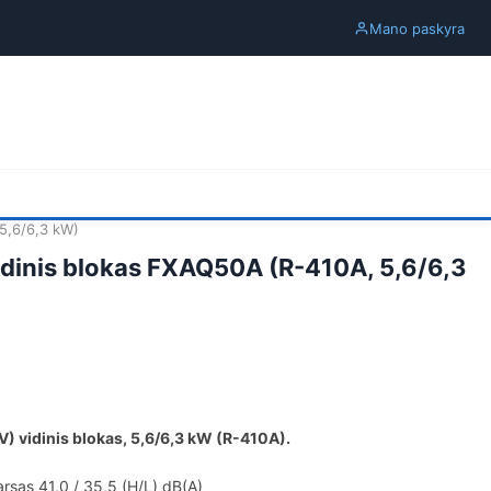
Mano paskyra
 5,6/6,3 kW)
vidinis blokas FXAQ50A (R-410A, 5,6/6,3
) vidinis blokas, 5,6/6,3 kW (R-410A).
sas 41,0 / 35,5 (H/L) dB(A)