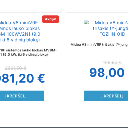
Akcija!
Midea V8 miniVRF trišakis (Y-jun
VRF sistemos lauko blokas MV8M-
(9,0 kW, iki 6 vidinių blokų)
108,90
€
2601,50
€
98,00
081,20
€
Į KREPŠELĮ
Į KREPŠELĮ