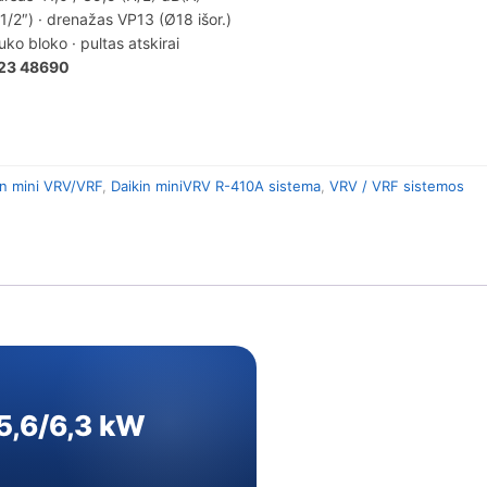
/2″) · drenažas VP13 (Ø18 išor.)
ko bloko · pultas atskirai
23 48690
in mini VRV/VRF
,
Daikin miniVRV R-410A sistema
,
VRV / VRF sistemos
 5,6/6,3 kW