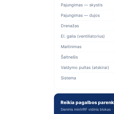
Pajungimas — skystis
Pajungimas — dujos
Drenažas
El. galia (ventiliatorius)
Maitinimas
Šaltnešis
Valdymo pultas (atskirai)
Sistema
Reikia pagalbos parenk
Sieninis miniVRF vidinis blokas