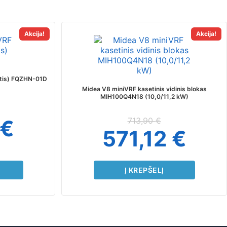
Akcija!
Akcija!
gtis) FQZHN-01D
Midea V8 miniVRF kasetinis vidinis blokas
MIH100Q4N18 (10,0/11,2 kW)
€
713,90
€
571,12
€
Į KREPŠELĮ