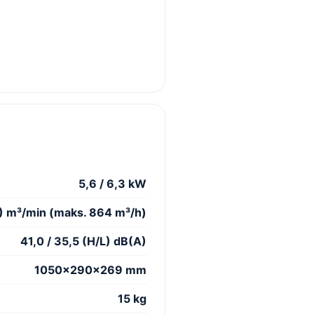
5,6 / 6,3 kW
/L) m³/min (maks. 864 m³/h)
41,0 / 35,5 (H/L) dB(A)
1050×290×269 mm
15 kg