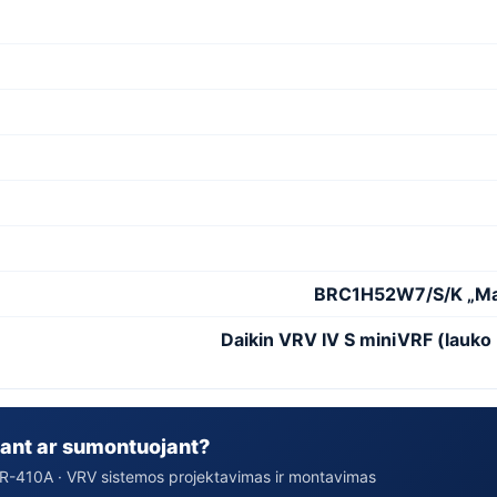
BRC1H52W7/S/K „Ma
Daikin VRV IV S miniVRF (lauk
ant ar sumontuojant?
 · R-410A · VRV sistemos projektavimas ir montavimas