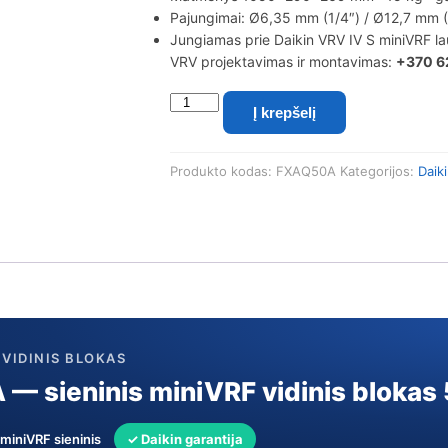
Pajungimai: Ø6,35 mm (1/4″) / Ø12,7 mm (1
Jungiamas prie Daikin VRV IV S miniVRF lau
VRV projektavimas ir montavimas:
+370 6
produkto
Į krepšelį
kiekis:
Daikin
miniVRV
Produkto kodas:
FXAQ50A
Kategorijos:
Daik
sieninis
vidinis
blokas
FXAQ50A
(R-
410A,
5,6/6,3
kW)
S VIDINIS BLOKAS
— sieninis miniVRF vidinis blokas
 miniVRF sieninis
✓ Daikin garantija