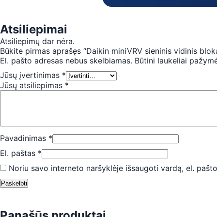
Atsiliepimai
Atsiliepimų dar nėra.
Būkite pirmas aprašęs “Daikin miniVRV sieninis vidinis bl
El. pašto adresas nebus skelbiamas.
Būtini laukeliai pažym
Jūsų įvertinimas
*
Jūsų atsiliepimas
*
Pavadinimas
*
El. paštas
*
Noriu savo interneto naršyklėje išsaugoti vardą, el. pašto
Panašūs produktai