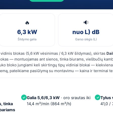
🔥
🔉
6,3 kW
nuo L) dB
Šildymo galia
Garso slėgis (L)
vidinis blokas (5,6 kW vėsinimas / 6,3 kW šildymas), skirtas
Dai
blokas — montuojamas ant sienos, tinka biurams, viešbučių kam
o bloko jungiami keli skirtingų tipų vidiniai blokai — kiekviena
emą, pateikiame pasiūlymą su montavimu — kaina ir terminai t
Galia 5,6/6,3 kW
· oro srautas iki
Tylus 
✓
✓
, tinka
14,4 m³/min (864 m³/h)
41,0 /
mbariams