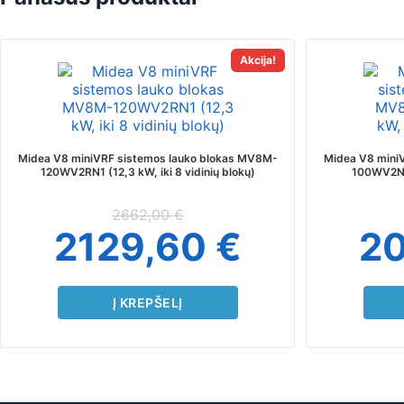
Akcija!
Midea V8 miniVRF sistemos lauko blokas MV8M-
Midea V8 mini
120WV2RN1 (12,3 kW, iki 8 vidinių blokų)
100WV2N1 
2662,00
€
2129,60
€
2
Į KREPŠELĮ