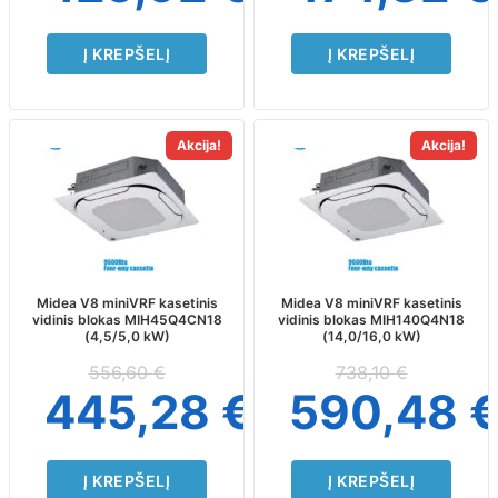
Į KREPŠELĮ
Į KREPŠELĮ
Akcija!
Akcija!
Midea V8 miniVRF kasetinis
Midea V8 miniVRF kasetinis
vidinis blokas MIH45Q4CN18
vidinis blokas MIH140Q4N18
(4,5/5,0 kW)
(14,0/16,0 kW)
556,60
€
738,10
€
445,28
€
590,48
Į KREPŠELĮ
Į KREPŠELĮ