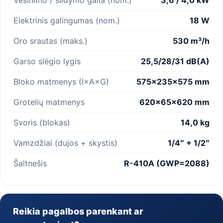
Elektrinis galingumas (nom.)
18 W
Oro srautas (maks.)
530 m³/h
Garso slėgio lygis
25,5/28/31 dB(A)
Bloko matmenys (I×A×G)
575×235×575 mm
Grotelių matmenys
620×65×620 mm
Svoris (blokas)
14,0 kg
Vamzdžiai (dujos + skystis)
1/4″ + 1/2″
Šaltnešis
R-410A (GWP=2088)
Reikia pagalbos parenkant ar