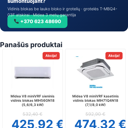
sumontuojant?
Vidinis blokas be lauko bloko ir grotelių · grotelės T-MBQ4-
03F atskirai · Midea 3 metų garantija
+370 623 48690
Panašūs produktai
Akcija!
Akcija!
Midea V8 miniVRF sieninis
Midea V8 miniVRF kasetinis
vidinis blokas MIH56GN18
vidinis blokas MIH71Q4N18
(5,6/6,3 kW)
(7,1/8,0 kW)
532,40
€
592,90
€
425,92
€
474,32
€