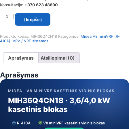
Konsultacija:
+370 623 48690
produkto
Į krepšelį
kiekis:
Midea
V8
Produkto kodas:
MIH36Q4CN18
Kategorijos:
Midea V8 miniVRF (R-
miniVRF
410A)
,
VRV / VRF sistemos
kasetinis
vidinis
blokas
Aprašymas
Atsiliepimai (0)
MIH36Q4CN18
(3,6/4,0
kW)
Aprašymas
MIDEA · V8 MINIVRF KASETINIS VIDINIS BLOKAS
MIH36Q4CN18 · 3,6/4,0 kW
kasetinis blokas
R-410A
V8 miniVRF kasetinis vidinis blokas