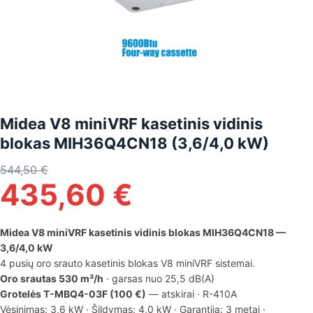
Midea V8 miniVRF kasetinis vidinis
blokas MIH36Q4CN18 (3,6/4,0 kW)
544,50
€
435,60
€
Midea V8 miniVRF kasetinis vidinis blokas MIH36Q4CN18 —
3,6/4,0 kW
4 pusių oro srauto kasetinis blokas V8 miniVRF sistemai.
Oro srautas 530 m³/h
· garsas nuo 25,5 dB(A)
Grotelės T-MBQ4-03F (100 €)
— atskirai · R-410A
Vėsinimas: 3,6 kW · Šildymas: 4,0 kW · Garantija: 3 metai ·