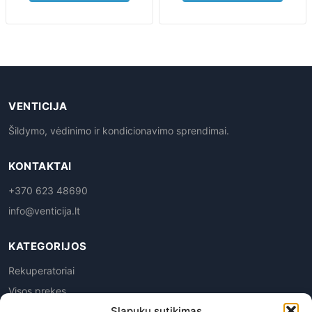
VENTICIJA
Šildymo, vėdinimo ir kondicionavimo sprendimai.
KONTAKTAI
+370 623 48690
info@venticija.lt
KATEGORIJOS
Rekuperatoriai
Visos prekes
Slapukų sutikimas