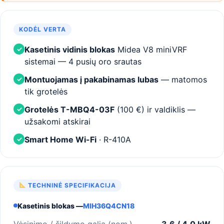
KODĖL VERTA
Kasetinis vidinis blokas
Midea V8 miniVRF
✓
sistemai — 4 pusių oro srautas
Montuojamas į pakabinamas lubas
— matomos
✓
tik grotelės
Grotelės T-MBQ4-03F
(100 €) ir valdiklis —
✓
užsakomi atskirai
Smart Home Wi-Fi
· R-410A
✓
TECHNINĖ SPECIFIKACIJA
Kasetinis blokas —
MIH36Q4CN18
Vėsinimo / šildymo galia (nom.)
3,6 / 4,0 kW