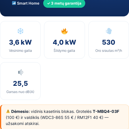
Smart Home
✓ 3 metų garantija
3,6 kW
4,0 kW
530
Vėsinimo galia
Šildymo galia
Oro srautas m³/h
25,5
Garsas nuo dB(A)
Dėmesio:
vidinis kasetinis blokas. Grotelės
T-MBQ4-03F
(100 €) ir valdiklis (WDC3-86S 55 € / RM12F1 40 €) —
užsakomi atskirai.