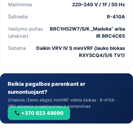
Maitinimas
220–240 V / 1F / 50 Hz
Šaltnešis
R-410A
Valdymo pultas
BRC1H52W7/S/K „Madoka” arba
(atskirai)
IR BRC4C65
Sistema
Daikin VRV IV S miniVRF (lauko blokas
RXYSCQ4/5/6 TV1)
Reikia pagalbos parenkant ar
sumontuojant?
Ortakinis (žemo slėgio) miniVRF vidinis blokas · R-410A ·
VRV sistemos projektavimas ir montavimas
+370 623 48690