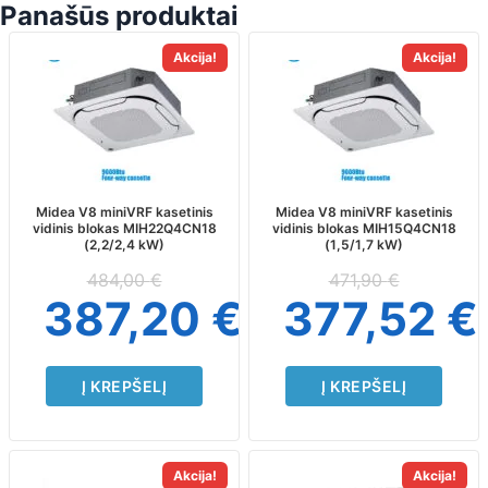
Panašūs produktai
Akcija!
Akcija!
Midea V8 miniVRF kasetinis
Midea V8 miniVRF kasetinis
vidinis blokas MIH22Q4CN18
vidinis blokas MIH15Q4CN18
(2,2/2,4 kW)
(1,5/1,7 kW)
484,00
€
471,90
€
387,20
€
377,52
€
Į KREPŠELĮ
Į KREPŠELĮ
Akcija!
Akcija!