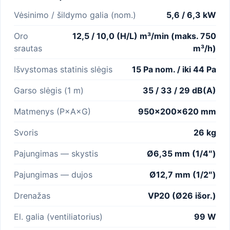
Vėsinimo / šildymo galia (nom.)
5,6 / 6,3 kW
Oro
12,5 / 10,0 (H/L) m³/min (maks. 750
srautas
m³/h)
Išvystomas statinis slėgis
15 Pa nom. / iki 44 Pa
Garso slėgis (1 m)
35 / 33 / 29 dB(A)
Matmenys (P×A×G)
950×200×620 mm
Svoris
26 kg
Pajungimas — skystis
Ø6,35 mm (1/4″)
Pajungimas — dujos
Ø12,7 mm (1/2″)
Drenažas
VP20 (Ø26 išor.)
El. galia (ventiliatorius)
99 W