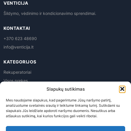
VENTICIJA
Šildymo, vėdinimo ir kondicionavimo sprendimai.
KONTAKTAI
+370 623 48690
info@venticija.lt
KATEGORIJOS
Rekuperatoriai
Visos prekes
Slapukų sutikimas
Mes naudojame slapukus, kad pagerintume Jūsų naršymo patirtį,
analizuotume svetainės srautą ir teiktume tinkamą turinį. Sutikdami su
slapukais Jūs leidžiate apdoroti naršymo duomenis. Nesutikus arba
atšaukus sutikimą, kai kurios funkcijos gali veikti ribotai.
Privatumo politika
|
Prekių grąžinimas
|
Pirkimo