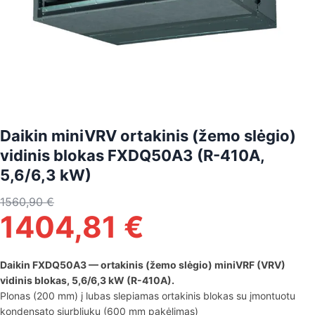
Daikin miniVRV ortakinis (žemo slėgio)
vidinis blokas FXDQ50A3 (R-410A,
5,6/6,3 kW)
1560,90
€
1404,81
€
Daikin FXDQ50A3 — ortakinis (žemo slėgio) miniVRF (VRV)
vidinis blokas, 5,6/6,3 kW (R-410A).
Plonas (200 mm) į lubas slepiamas ortakinis blokas su įmontuotu
kondensato siurbliuku (600 mm pakėlimas)