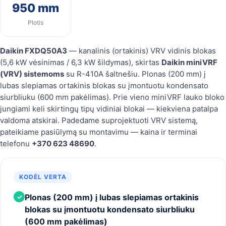
950 mm
Plotis
Daikin FXDQ50A3
— kanalinis (ortakinis) VRV vidinis blokas
(5,6 kW vėsinimas / 6,3 kW šildymas), skirtas
Daikin miniVRF
(VRV) sistemoms
su R-410A šaltnešiu. Plonas (200 mm) į
lubas slepiamas ortakinis blokas su įmontuotu kondensato
siurbliuku (600 mm pakėlimas). Prie vieno miniVRF lauko bloko
jungiami keli skirtingų tipų vidiniai blokai — kiekviena patalpa
valdoma atskirai. Padedame suprojektuoti VRV sistemą,
pateikiame pasiūlymą su montavimu — kaina ir terminai
telefonu
+370 623 48690
.
KODĖL VERTA
Plonas (200 mm) į lubas slepiamas ortakinis
✓
blokas su įmontuotu kondensato siurbliuku
(600 mm pakėlimas)