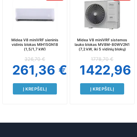
Midea V8 miniVRF sieninis
Midea V8 miniVRF sistemos
vidinis blokas MIH15GN18
lauko blokas MV8M-80WV2N1
(1,5/1,7 kW)
(7,2 kW, iki 5 vidinių blokų)
326,70
€
1778,70
€
261,36
€
1422,96
Į KREPŠELĮ
Į KREPŠELĮ