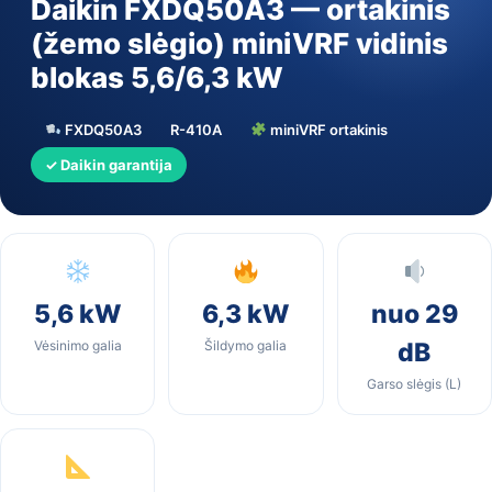
Daikin FXDQ50A3 — ortakinis
(žemo slėgio) miniVRF vidinis
blokas 5,6/6,3 kW
FXDQ50A3
R-410A
miniVRF ortakinis
✓ Daikin garantija
5,6 kW
6,3 kW
nuo 29
Vėsinimo galia
Šildymo galia
dB
Garso slėgis (L)