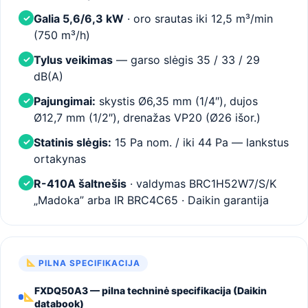
Galia 5,6/6,3 kW
· oro srautas iki 12,5 m³/min
✓
(750 m³/h)
Tylus veikimas
— garso slėgis 35 / 33 / 29
✓
dB(A)
Pajungimai:
skystis Ø6,35 mm (1/4″), dujos
✓
Ø12,7 mm (1/2″), drenažas VP20 (Ø26 išor.)
Statinis slėgis:
15 Pa nom. / iki 44 Pa — lankstus
✓
ortakynas
R-410A šaltnešis
· valdymas BRC1H52W7/S/K
✓
„Madoka” arba IR BRC4C65 · Daikin garantija
PILNA SPECIFIKACIJA
FXDQ50A3 — pilna techninė specifikacija (Daikin
databook)