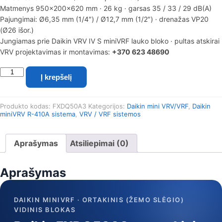
Matmenys 950×200×620 mm · 26 kg · garsas 35 / 33 / 29 dB(A)
Pajungimai: Ø6,35 mm (1/4″) / Ø12,7 mm (1/2″) · drenažas VP20
(Ø26 išor.)
Jungiamas prie Daikin VRV IV S miniVRF lauko bloko · pultas atskirai
VRV projektavimas ir montavimas:
+370 623 48690
produkto
Į krepšelį
kiekis:
Daikin
miniVRV
Produkto kodas:
FXDQ50A3
Kategorijos:
Daikin mini VRV/VRF
,
Daikin
ortakinis
miniVRV R-410A sistema
,
VRV / VRF sistemos
(žemo
slėgio)
vidinis
Aprašymas
Atsiliepimai (0)
blokas
FXDQ50A3
(R-
Aprašymas
410A,
5,6/6,3
kW)
DAIKIN MINIVRF · ORTAKINIS (ŽEMO SLĖGIO)
VIDINIS BLOKAS