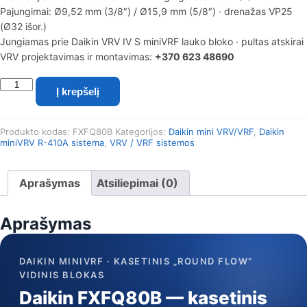
Pajungimai: Ø9,52 mm (3/8″) / Ø15,9 mm (5/8″) · drenažas VP25
(Ø32 išor.)
Jungiamas prie Daikin VRV IV S miniVRF lauko bloko · pultas atskirai
VRV projektavimas ir montavimas:
+370 623 48690
produkto
Į krepšelį
kiekis:
Daikin
miniVRV
Produkto kodas:
FXFQ80B
Kategorijos:
Daikin mini VRV/VRF
,
Daikin
kasetinis
miniVRV R-410A sistema
,
VRV / VRF sistemos
„Round
Flow"
vidinis
Aprašymas
Atsiliepimai (0)
blokas
FXFQ80B
(R-
Aprašymas
410A,
9,0/10,0
kW)
DAIKIN MINIVRF · KASETINIS „ROUND FLOW”
VIDINIS BLOKAS
Daikin FXFQ80B — kasetinis