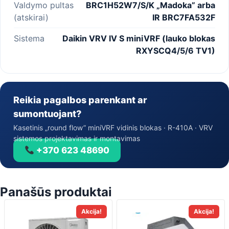
Valdymo pultas
BRC1H52W7/S/K „Madoka” arba
(atskirai)
IR BRC7FA532F
Sistema
Daikin VRV IV S miniVRF (lauko blokas
RXYSCQ4/5/6 TV1)
Reikia pagalbos parenkant ar
sumontuojant?
Kasetinis „round flow” miniVRF vidinis blokas · R-410A · VRV
sistemos projektavimas ir montavimas
+370 623 48690
Panašūs produktai
Akcija!
Akcija!