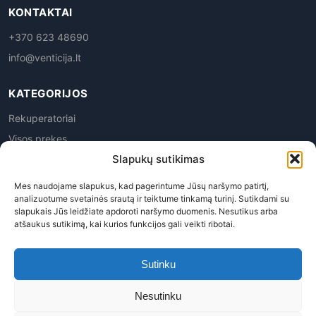
KONTAKTAI
+370 623 48690
info@venticija.lt
KATEGORIJOS
Rekuperatoriai
Visos prekes
Slapukų sutikimas
Mes naudojame slapukus, kad pagerintume Jūsų naršymo patirtį,
analizuotume svetainės srautą ir teiktume tinkamą turinį. Sutikdami su
slapukais Jūs leidžiate apdoroti naršymo duomenis. Nesutikus arba
atšaukus sutikimą, kai kurios funkcijos gali veikti ribotai.
Privatumo politika
|
Prekių grąžinimas
|
Pirkimo
taisyklės
|
Pristatymas
|
Kontaktai
Sutinku
Venticija, MB | Į.k. 305945763 | PVM kodas LT100015113619
Nesutinku
© 2026 Venticija™ - Visos teisės saugomos. Kopijuoti, platinti
svetainės turinį be autorių sutikimo draudžiama.