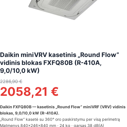
Daikin miniVRV kasetinis „Round Flow”
vidinis blokas FXFQ80B (R-410A,
9,0/10,0 kW)
2286,90
€
2058,21
€
Daikin FXFQ80B — kasetinis „Round Flow” miniVRF (VRV) vidinis
blokas, 9,0/10,0 kW (R-410A).
„Round Flow” kasetė su 360° oro paskirstymu per visą perimetrą
Matmenys 840×246×840 mm · 24 kg · garsas 38 dB(A)