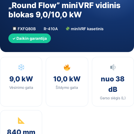
„Round Flow” miniVRF vidinis
blokas 9,0/10,0 kW
FXFQ80B
R-410A
miniVRF kasetinis
✓ Daikin garantija
9,0 kW
10,0 kW
nuo 38
Vėsinimo galia
Šildymo galia
dB
Garso slėgis (L)
840 mm