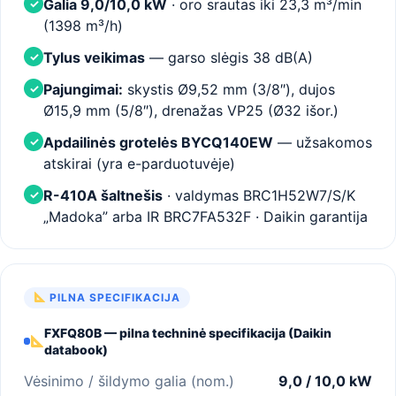
Galia 9,0/10,0 kW
· oro srautas iki 23,3 m³/min
✓
(1398 m³/h)
Tylus veikimas
— garso slėgis 38 dB(A)
✓
Pajungimai:
skystis Ø9,52 mm (3/8″), dujos
✓
Ø15,9 mm (5/8″), drenažas VP25 (Ø32 išor.)
Apdailinės grotelės BYCQ140EW
— užsakomos
✓
atskirai (yra e-parduotuvėje)
R-410A šaltnešis
· valdymas BRC1H52W7/S/K
✓
„Madoka” arba IR BRC7FA532F · Daikin garantija
PILNA SPECIFIKACIJA
FXFQ80B — pilna techninė specifikacija (Daikin
databook)
Vėsinimo / šildymo galia (nom.)
9,0 / 10,0 kW