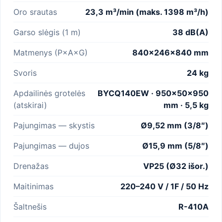
Oro srautas
23,3 m³/min (maks. 1398 m³/h)
Garso slėgis (1 m)
38 dB(A)
Matmenys (P×A×G)
840×246×840 mm
Svoris
24 kg
Apdailinės grotelės
BYCQ140EW · 950×50×950
(atskirai)
mm · 5,5 kg
Pajungimas — skystis
Ø9,52 mm (3/8″)
Pajungimas — dujos
Ø15,9 mm (5/8″)
Drenažas
VP25 (Ø32 išor.)
Maitinimas
220–240 V / 1F / 50 Hz
Šaltnešis
R-410A