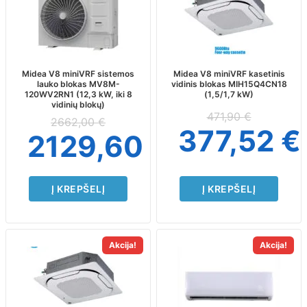
Midea V8 miniVRF sistemos
Midea V8 miniVRF kasetinis
lauko blokas MV8M-
vidinis blokas MIH15Q4CN18
120WV2RN1 (12,3 kW, iki 8
(1,5/1,7 kW)
vidinių blokų)
471,90
€
2662,00
€
377,52
€
2129,60
€
Į KREPŠELĮ
Į KREPŠELĮ
Akcija!
Akcija!