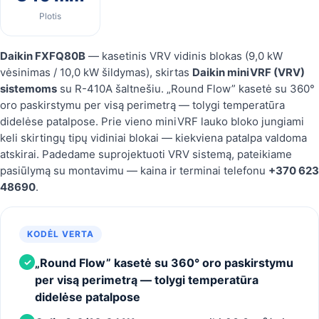
Plotis
Daikin FXFQ80B
— kasetinis VRV vidinis blokas (9,0 kW
vėsinimas / 10,0 kW šildymas), skirtas
Daikin miniVRF (VRV)
sistemoms
su R-410A šaltnešiu. „Round Flow” kasetė su 360°
oro paskirstymu per visą perimetrą — tolygi temperatūra
didelėse patalpose. Prie vieno miniVRF lauko bloko jungiami
keli skirtingų tipų vidiniai blokai — kiekviena patalpa valdoma
atskirai. Padedame suprojektuoti VRV sistemą, pateikiame
pasiūlymą su montavimu — kaina ir terminai telefonu
+370 623
48690
.
KODĖL VERTA
„Round Flow” kasetė su 360° oro paskirstymu
✓
per visą perimetrą — tolygi temperatūra
didelėse patalpose