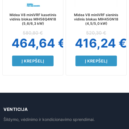
Midea V8 miniVRF kasetinis
Midea V8 miniVRF sieninis
vidinis blokas MIH56Q4N18
vidinis blokas MIH45GN18
(5,6/6,3 kW)
(4,5/5,0 kW)
580,80
€
520,30
€
464,64
€
416,24
€
Į KREPŠELĮ
Į KREPŠELĮ
VENTICIJA
Šildymo, vėdinimo ir kondicionavimo sprendimai.