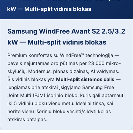
kW — Multi-split vidinis blokas
Samsung WindFree Avant S2 2.5/3.2
kW — Multi-split vidinis blokas
Premium komfortas su WindFree™ technologija —
beveik nejuntamas oro pūtimas per 23 000 mikro-
skylučių. Modernus, plonas dizainas, AI valdymas.
Šis vidinis blokas yra
Multi-split sistemos dalis
—
jungiamas prie atskirai įsigyjamo Samsung Free
Joint Multi (FJM) išorinio bloko, kuris gali aptarnauti
iki 5 vidinių blokų vienu metu. Idealiai tinka, kai
norite vienu išoriniu bloku vėsinti/šildyti kelias
atskiras patalpas.