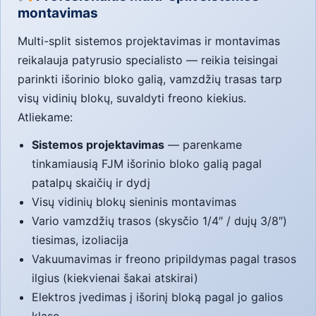
montavimas
Multi-split sistemos projektavimas ir montavimas
reikalauja patyrusio specialisto — reikia teisingai
parinkti išorinio bloko galią, vamzdžių trasas tarp
visų vidinių blokų, suvaldyti freono kiekius.
Atliekame:
Sistemos projektavimas
— parenkame
tinkamiausią FJM išorinio bloko galią pagal
patalpų skaičių ir dydį
Visų vidinių blokų sieninis montavimas
Vario vamzdžių trasos (skysčio 1/4″ / dujų 3/8″)
tiesimas, izoliacija
Vakuumavimas ir freono pripildymas pagal trasos
ilgius (kiekvienai šakai atskirai)
Elektros įvedimas į išorinį bloką pagal jo galios
klasę