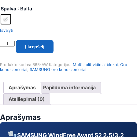
Spalva
: Balta
Išvalyti
produkto
Į krepšelį
kiekis:
SAMSUNG
BEVĖJO
Produkto kodas:
665-AW
Kategorijos:
Multi split vidiniai blokai
,
Oro
oro
kondicionieriai
,
SAMSUNG oro kondicionieriai
kondicionieriaus
Windfree™
Avant
Aprašymas
Papildoma informacija
S2
2.5/3.2
Atsiliepimai (0)
kW
Multi
Aprašymas
split
vidinis
blokas
SAMSUNG WindFree Avant S2 2.5/3.2