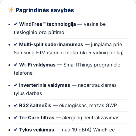
Pagrindinės savybės
✔
WindFree™ technologija
— vėsina be
tiesioginio oro pūtimo
✔
Multi-split suderinamumas
— jungiama prie
Samsung FJM išorinio bloko (iki 5 vidinių blokų)
✔
Wi-Fi valdymas
— SmartThings programėlė
telefone
✔
Inverterinis valdymas
— nepertraukiamas
tylus darbas
✔
R32 šaltnešis
— ekologiškas, mažas GWP
✔
Tri-Care filtras
— alergenų neutralizavimas
✔
Tylus veikimas
— nuo 19 dB(A) WindFree