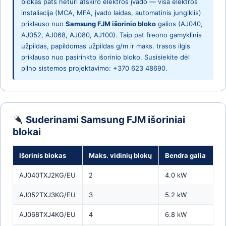
blokas pats neturi atskiro elektros įvado — visa elektros
instaliacija (MCA, MFA, įvado laidas, automatinis jungiklis)
priklauso nuo
Samsung FJM išorinio bloko
galios (AJ040,
AJ052, AJ068, AJ080, AJ100). Taip pat freono gamyklinis
užpildas, papildomas užpildas g/m ir maks. trasos ilgis
priklauso nuo pasirinkto išorinio bloko. Susisiekite dėl
pilno sistemos projektavimo: +370 623 48690.
Suderinami Samsung FJM išoriniai
blokai
Išorinis blokas
Maks. vidinių blokų
Bendra galia
AJ040TXJ2KG/EU
2
4.0 kW
AJ052TXJ3KG/EU
3
5.2 kW
AJ068TXJ4KG/EU
4
6.8 kW