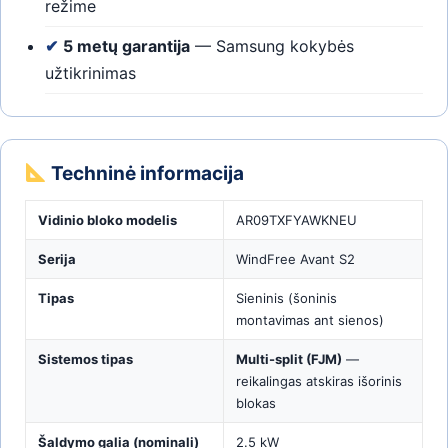
režime
✔
5 metų garantija
— Samsung kokybės
užtikrinimas
Techninė informacija
Vidinio bloko modelis
AR09TXFYAWKNEU
Serija
WindFree Avant S2
Tipas
Sieninis (šoninis
montavimas ant sienos)
Sistemos tipas
Multi-split (FJM)
—
reikalingas atskiras išorinis
blokas
Šaldymo galia (nominali)
2.5 kW