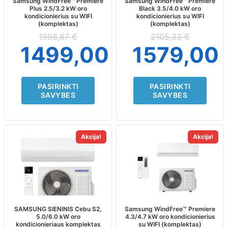
may
may
Samsung WindFree™ Premiere
Samsung WindFree™ Premiere
Plus 2.5/3.2 kW oro
Black 3.5/4.0 kW oro
be
be
kondicionierius su WIFI
kondicionierius su WIFI
chosen
chosen
(komplektas)
(komplektas)
on
on
1998,67
€
2105,33
€
the
the
1499,00
€
1579,00
product
product
page
page
PASIRINKTI
PASIRINKTI
SAVYBES
SAVYBES
This
This
Akcija!
Akcija!
product
product
has
has
multiple
multiple
variants.
variants.
The
The
options
options
may
may
SAMSUNG SIENINIS Cebu S2,
Samsung WindFree™ Premiere
5.0/6.0 kW oro
4.3/4.7 kW oro kondicionierius
be
be
kondicionieriaus komplektas
su WIFI (komplektas)