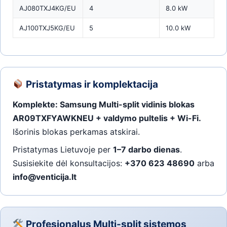
AJ080TXJ4KG/EU
4
8.0 kW
AJ100TXJ5KG/EU
5
10.0 kW
Pristatymas ir komplektacija
Komplekte: Samsung Multi-split vidinis blokas
AR09TXFYAWKNEU + valdymo pultelis + Wi-Fi.
Išorinis blokas perkamas atskirai.
Pristatymas Lietuvoje per
1–7 darbo dienas
.
Susisiekite dėl konsultacijos:
+370 623 48690
arba
info@venticija.lt
Profesionalus Multi-split sistemos