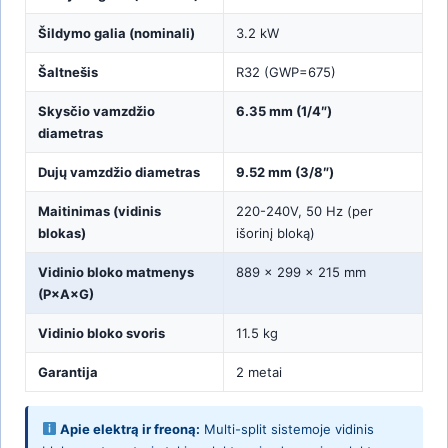
Šildymo galia (nominali)
3.2 kW
Šaltnešis
R32 (GWP=675)
Skysčio vamzdžio
6.35 mm (1/4″)
diametras
Dujų vamzdžio diametras
9.52 mm (3/8″)
Maitinimas (vidinis
220-240V, 50 Hz (per
blokas)
išorinį bloką)
Vidinio bloko matmenys
889 × 299 × 215 mm
(P×A×G)
Vidinio bloko svoris
11.5 kg
Garantija
2 metai
Apie elektrą ir freoną:
Multi-split sistemoje vidinis