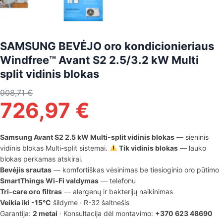
SAMSUNG BEVĖJO oro kondicionieriaus
Windfree™ Avant S2 2.5/3.2 kW Multi
split vidinis blokas
908,71
€
726,97
€
Samsung Avant S2 2.5 kW Multi-split vidinis blokas
— sieninis
vidinis blokas Multi-split sistemai.
Tik vidinis blokas
— lauko
blokas perkamas atskirai.
Bevėjis srautas
— komfortiškas vėsinimas be tiesioginio oro pūtimo
SmartThings Wi-Fi valdymas
— telefonu
Tri-care oro filtras
— alergenų ir bakterijų naikinimas
Veikia iki -15°C
šildyme · R-32 šaltnešis
Garantija:
2 metai
· Konsultacija dėl montavimo:
+370 623 48690