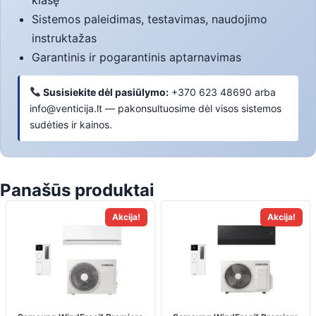
Sistemos paleidimas, testavimas, naudojimo
instruktažas
Garantinis ir pogarantinis aptarnavimas
Susisiekite dėl pasiūlymo:
+370 623 48690 arba
info@venticija.lt — pakonsultuosime dėl visos sistemos
sudėties ir kainos.
Panašūs produktai
This
This
Akcija!
Akcija!
product
product
has
has
multiple
multiple
variants.
variants.
The
The
options
options