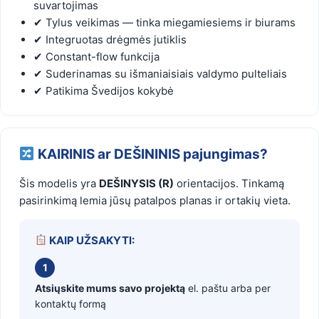
suvartojimas
✔ Tylus veikimas — tinka miegamiesiems ir biurams
✔ Integruotas drėgmės jutiklis
✔ Constant-flow funkcija
✔ Suderinamas su išmaniaisiais valdymo pulteliais
✔ Patikima Švedijos kokybė
KAIRINIS ar DEŠININIS pajungimas?
Šis modelis yra
DEŠINYSIS (R)
orientacijos. Tinkamą
pasirinkimą lemia jūsų patalpos planas ir ortakių vieta.
KAIP UŽSAKYTI:
1
Atsiųskite mums savo projektą
el. paštu arba per
kontaktų formą