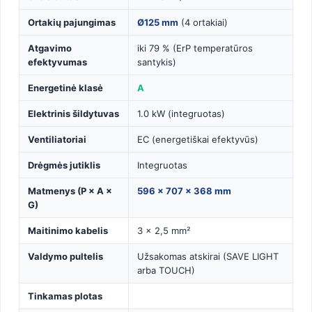
Ortakių pajungimas
Ø125 mm
(4 ortakiai)
Atgavimo
iki 79 % (ErP temperatūros
efektyvumas
santykis)
Energetinė klasė
A
Elektrinis šildytuvas
1.0 kW (integruotas)
Ventiliatoriai
EC (energetiškai efektyvūs)
Drėgmės jutiklis
Integruotas
Matmenys (P × A ×
596 × 707 × 368 mm
G)
Maitinimo kabelis
3 × 2,5 mm²
Valdymo pultelis
Užsakomas atskirai (SAVE LIGHT
arba TOUCH)
Tinkamas plotas