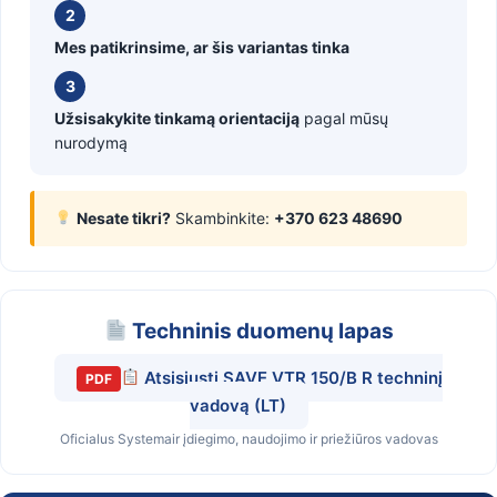
2
Mes patikrinsime, ar šis variantas tinka
3
Užsisakykite tinkamą orientaciją
pagal mūsų
nurodymą
Nesate tikri?
Skambinkite:
+370 623 48690
Techninis duomenų lapas
Atsisiųsti SAVE VTR 150/B R techninį
PDF
vadovą (LT)
Oficialus Systemair įdiegimo, naudojimo ir priežiūros vadovas