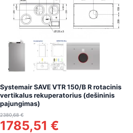
Systemair SAVE VTR 150/B R rotacinis
vertikalus rekuperatorius (dešininis
pajungimas)
2380,68
€
1785,51
€