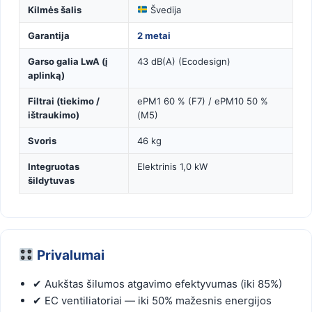
Kilmės šalis
Švedija
Garantija
2 metai
Garso galia LwA (į
43 dB(A) (Ecodesign)
aplinką)
Filtrai (tiekimo /
ePM1 60 % (F7) / ePM10 50 %
ištraukimo)
(M5)
Svoris
46 kg
Integruotas
Elektrinis 1,0 kW
šildytuvas
Privalumai
✔ Aukštas šilumos atgavimo efektyvumas (iki 85%)
✔ EC ventiliatoriai — iki 50% mažesnis energijos