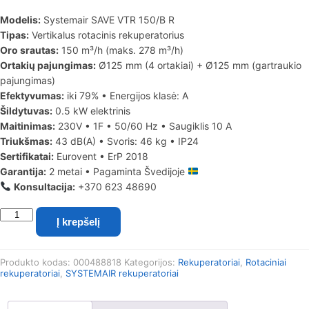
Modelis:
Systemair SAVE VTR 150/B R
Tipas:
Vertikalus rotacinis rekuperatorius
Oro srautas:
150 m³/h (maks. 278 m³/h)
Ortakių pajungimas:
Ø125 mm (4 ortakiai) + Ø125 mm (gartraukio
pajungimas)
Efektyvumas:
iki 79% • Energijos klasė: A
Šildytuvas:
0.5 kW elektrinis
Maitinimas:
230V • 1F • 50/60 Hz • Saugiklis 10 A
Triukšmas:
43 dB(A) • Svoris: 46 kg • IP24
Sertifikatai:
Eurovent • ErP 2018
Garantija:
2 metai • Pagaminta Švedijoje
Konsultacija:
+370 623 48690
produkto
Į krepšelį
kiekis:
Systemair
SAVE
Produkto kodas:
000488818
Kategorijos:
Rekuperatoriai
,
Rotaciniai
VTR
rekuperatoriai
,
SYSTEMAIR rekuperatoriai
150/B
R