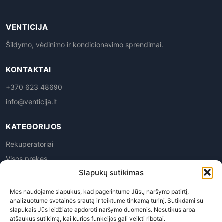
VENTICIJA
Šildymo, vėdinimo ir kondicionavimo sprendimai.
KONTAKTAI
+370 623 48690
info@venticija.lt
KATEGORIJOS
Rekuperatoriai
Visos prekes
Slapukų sutikimas
Mes naudojame slapukus, kad pagerintume Jūsų naršymo patirtį,
analizuotume svetainės srautą ir teiktume tinkamą turinį. Sutikdami su
slapukais Jūs leidžiate apdoroti naršymo duomenis. Nesutikus arba
atšaukus sutikimą, kai kurios funkcijos gali veikti ribotai.