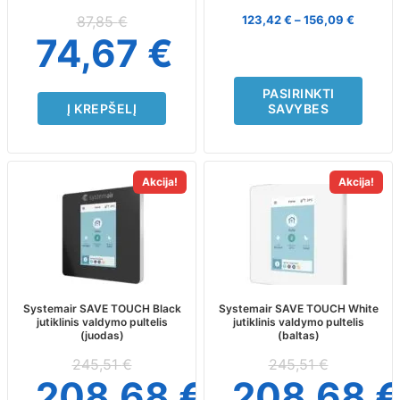
chosen
on
87,85
€
123,42
€
–
156,09
€
the
74,67
€
product
page
PASIRINKTI
Į KREPŠELĮ
SAVYBES
Akcija!
Akcija!
Systemair SAVE TOUCH Black
Systemair SAVE TOUCH White
jutiklinis valdymo pultelis
jutiklinis valdymo pultelis
(juodas)
(baltas)
245,51
€
245,51
€
208,68
€
208,68