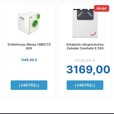
Akcija!
Drėkintuvas Wanas UMECTO
Entalpinis rekuperatorius
600
Zehnder ComfoAir E 350
1149,00
€
3728,24
€
3169,00
Į KREPŠELĮ
Į KREPŠELĮ