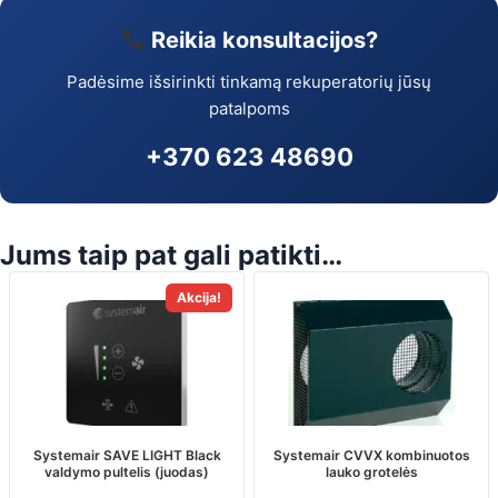
Reikia konsultacijos?
Padėsime išsirinkti tinkamą rekuperatorių jūsų
patalpoms
+370 623 48690
Jums taip pat gali patikti…
This
Akcija!
product
has
multiple
variants.
The
options
may
Systemair SAVE LIGHT Black
Systemair CVVX kombinuotos
valdymo pultelis (juodas)
lauko grotelės
be