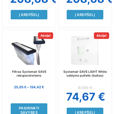
Į KREPŠELĮ
Į KREPŠELĮ
This
Akcija!
Akcija!
product
has
multiple
variants.
The
options
may
Filtras Systemair SAVE
Systemair SAVE LIGHT White
rekuperatoriams
valdymo pultelis (baltas)
be
chosen
on
25,05
€
–
154,42
€
87,85
€
the
74,67
€
product
page
PASIRINKTI
SAVYBES
Į KREPŠELĮ