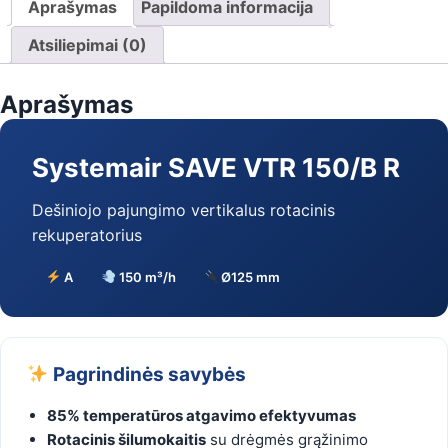
rotacinis
Aprašymas
Papildoma informacija
vertikalus
rekuperatorius
Atsiliepimai (0)
(dešininis
pajungimas)
Aprašymas
Systemair SAVE VTR 150/B R
Dešiniojo pajungimo vertikalus rotacinis
rekuperatorius
A
150 m³/h
Ø125 mm
Pagrindinės savybės
85% temperatūros atgavimo efektyvumas
Rotacinis šilumokaitis
su drėgmės grąžinimo