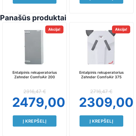
Panašūs produktai
Akcija!
Akcija!
Entalpinis rekuperatorius
Entalpinis rekuperatorius
Zehnder ComfoAir 200
Zehnder ComfoAir 375
2916,47
€
2716,47
€
2479,00
€
2309,0
Į KREPŠELĮ
Į KREPŠELĮ