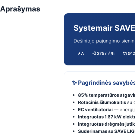
Aprašymas
Systemair SAVE
Dešiniojo pajungimo sienini
⚡ A
💨 275 m³/h
🔌 Ø1
✨ Pagrindinės savybė
85% temperatūros atgav
Rotacinis šilumokaitis
su 
EC ventiliatoriai
— energiją
Integruotas 1.67 kW elektr
Integruotas drėgmės jutik
Suderinamas su SAVE LIG