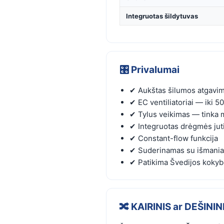
Integruotas šildytuvas
🎛️ Privalumai
✔ Aukštas šilumos atgavim
✔ EC ventiliatoriai — iki 
✔ Tylus veikimas — tinka 
✔ Integruotas drėgmės juti
✔ Constant-flow funkcija
✔ Suderinamas su išmaniais
✔ Patikima Švedijos koky
🔀 KAIRINIS ar DEŠINI