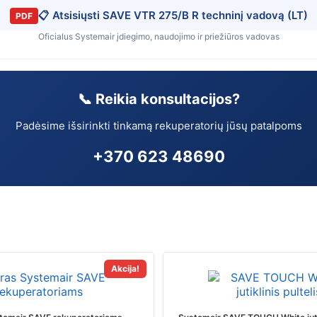
📋 Atsisiųsti SAVE VTR 275/B R techninį vadovą (LT)
PDF
Oficialus Systemair įdiegimo, naudojimo ir priežiūros vadovas
📞 Reikia konsultacijos?
Padėsime išsirinkti tinkamą rekuperatorių jūsų patalpoms
+370 623 48690
This
Akcija!
product
has
multiple