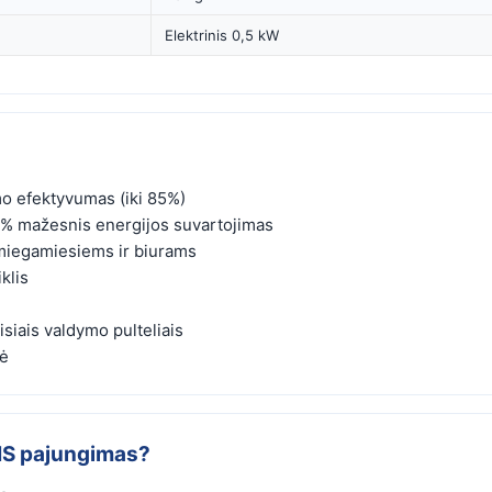
Elektrinis 0,5 kW
o efektyvumas (iki 85%)
50% mažesnis energijos suvartojimas
miegamiesiems ir biurams
klis
iais valdymo pulteliais
bė
NIS pajungimas?