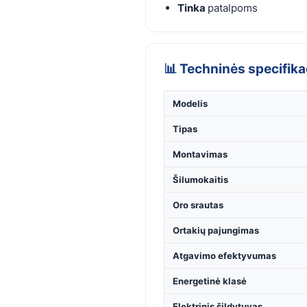
Tinka
patalpoms
📊 Techninės specifika
Modelis
Tipas
Montavimas
Šilumokaitis
Oro srautas
Ortakių pajungimas
Atgavimo efektyvumas
Energetinė klasė
Elektrinis šildytuvas