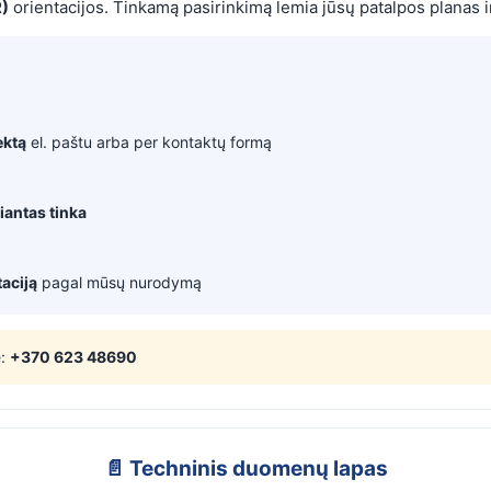
)
orientacijos. Tinkamą pasirinkimą lemia jūsų patalpos planas ir
ektą
el. paštu arba per kontaktų formą
iantas tinka
aciją
pagal mūsų nurodymą
e:
+370 623 48690
📄 Techninis duomenų lapas