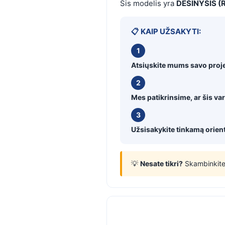
Šis modelis yra
DEŠINYSIS (R
📋 KAIP UŽSAKYTI:
1
Atsiųskite mums savo proj
2
Mes patikrinsime, ar šis var
3
Užsisakykite tinkamą orient
💡
Nesate tikri?
Skambinkit