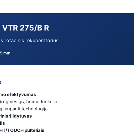
 VTR 275/B R
s rotacinis rekuperatorius
25 mm
s
imo efektyvumas
drėgmės grąžinimo funkcija
 taupanti technologija
inis šildytuvas
lis
HT/TOUCH pulteliais