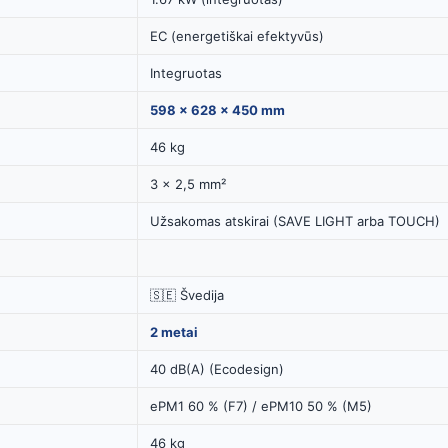
EC (energetiškai efektyvūs)
Integruotas
598 × 628 × 450 mm
46 kg
3 × 2,5 mm²
Užsakomas atskirai (SAVE LIGHT arba TOUCH)
🇸🇪 Švedija
2 metai
40 dB(A) (Ecodesign)
ePM1 60 % (F7) / ePM10 50 % (M5)
46 kg