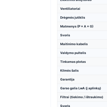
Ventiliatoriai
Drėgmės jutiklis
Matmenys (P × A × G)
Svoris
Maitinimo kabelis
Valdymo pultelis
Tinkamas plotas
Kilmės šalis
Garantija
Garso galia LwA (į aplinką)
Filtrai (tiekimo / ištraukimo)
Svoris