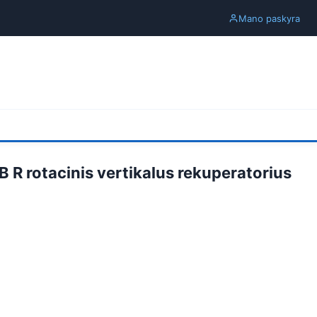
Mano paskyra
 R rotacinis vertikalus rekuperatorius