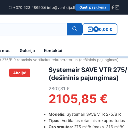
✆ +370 623 48690
✉ info@venticija.lt
Gauti pasiulyma
0,00 €
0
e mus
Galerija
Kontaktai
275/B R rotacinis vertikalus rekuperatorius (dešininis pajungimas)
Systemair SAVE VTR 275/B
Akcija!
(dešininis pajungimas)
2807,81
€
2105,85
€
Modelis:
Systemair SAVE VTR 275/B R
Tipas:
Vertikalus rotacinis rekuperatorius
Oro srautas:
275 m³/h (maks. 316 m³/h)