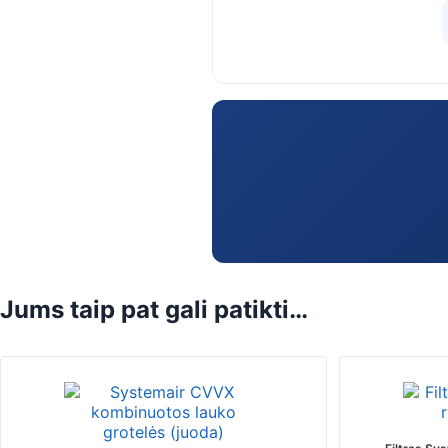
Jums taip pat gali patikti…
This
product
has
multiple