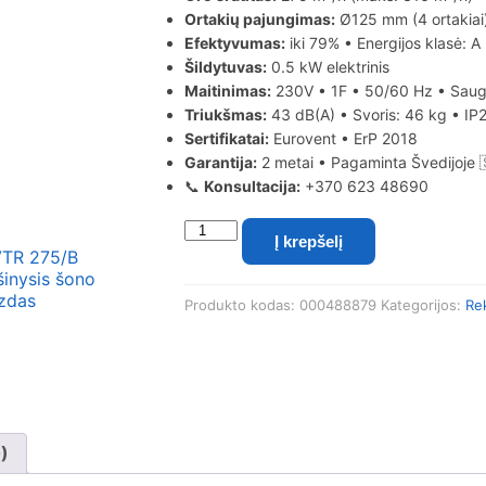
Ortakių pajungimas:
Ø125 mm (4 ortakiai
Efektyvumas:
iki 79% • Energijos klasė: A
Šildytuvas:
0.5 kW elektrinis
Maitinimas:
230V • 1F • 50/60 Hz • Saugi
Triukšmas:
43 dB(A) • Svoris: 46 kg • IP
Sertifikatai:
Eurovent • ErP 2018
Garantija:
2 metai • Pagaminta Švedijoje 
📞
Konsultacija:
+370 623 48690
produkto
Į krepšelį
kiekis:
Systemair
SAVE
Produkto kodas:
000488879
Kategorijos:
Re
VTR
275/B
R
rotacinis
vertikalus
rekuperatorius
(dešininis
0)
pajungimas)