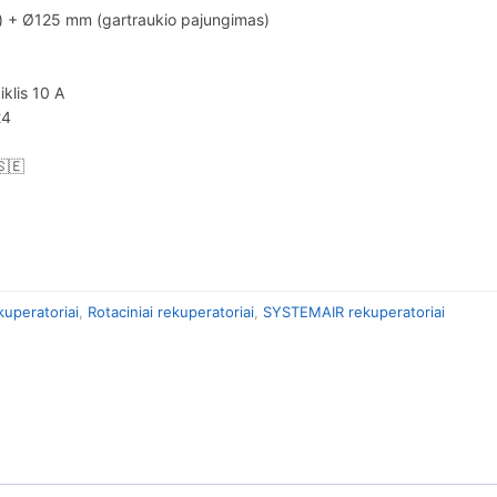
) + Ø125 mm (gartraukio pajungimas)
klis 10 A
24
🇸🇪
kuperatoriai
,
Rotaciniai rekuperatoriai
,
SYSTEMAIR rekuperatoriai