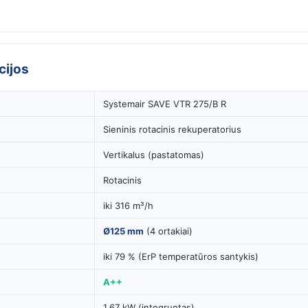
cijos
Systemair SAVE VTR 275/B R
Sieninis rotacinis rekuperatorius
Vertikalus (pastatomas)
Rotacinis
iki 316 m³/h
Ø125 mm
(4 ortakiai)
iki 79 % (ErP temperatūros santykis)
A++
1.67 kW (integruotas)