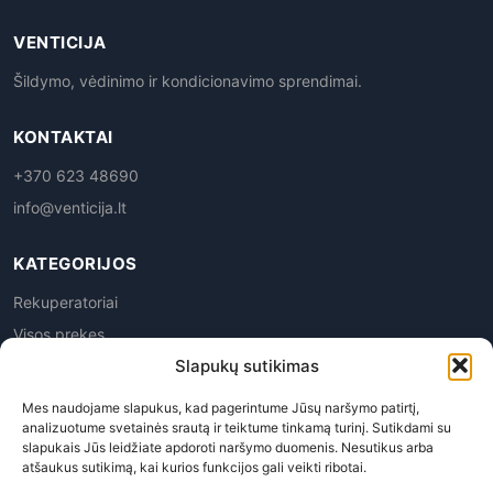
VENTICIJA
Šildymo, vėdinimo ir kondicionavimo sprendimai.
KONTAKTAI
+370 623 48690
info@venticija.lt
KATEGORIJOS
Rekuperatoriai
Visos prekes
Slapukų sutikimas
Mes naudojame slapukus, kad pagerintume Jūsų naršymo patirtį,
analizuotume svetainės srautą ir teiktume tinkamą turinį. Sutikdami su
slapukais Jūs leidžiate apdoroti naršymo duomenis. Nesutikus arba
atšaukus sutikimą, kai kurios funkcijos gali veikti ribotai.