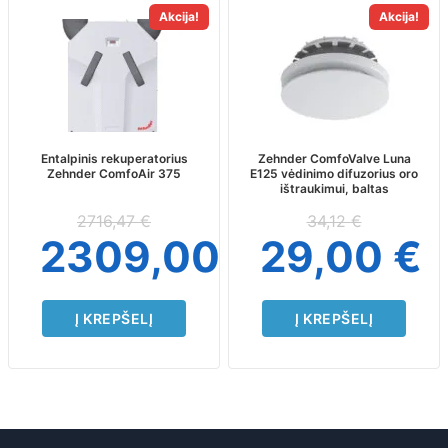
Akcija!
Akcija!
Entalpinis rekuperatorius
Zehnder ComfoValve Luna
Zehnder ComfoAir 375
E125 vėdinimo difuzorius oro
ištraukimui, baltas
2716,47
€
34,12
€
2309,00
€
29,00
€
Į KREPŠELĮ
Į KREPŠELĮ