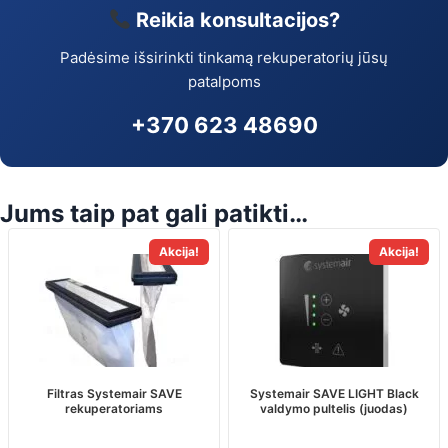
Reikia konsultacijos?
Padėsime išsirinkti tinkamą rekuperatorių jūsų
patalpoms
+370 623 48690
Jums taip pat gali patikti…
This
Akcija!
Akcija!
product
has
multiple
variants.
The
options
may
Filtras Systemair SAVE
Systemair SAVE LIGHT Black
rekuperatoriams
valdymo pultelis (juodas)
be
chosen