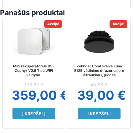
Panašūs produktai
Akcija!
Akcija!
Mini rekuperatorius BSK
Zehnder ComfoValve Luna
Zephyr V2.6 T su WIFI
E125 vėdinimo difuzorius oro
valdymu
ištraukimui, juodas
398,89
€
45,88
€
359,00
€
39,00
€
Į KREPŠELĮ
Į KREPŠELĮ