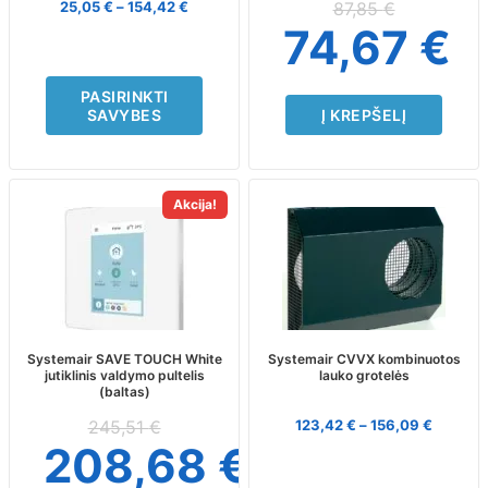
on
25,05
€
–
154,42
€
87,85
€
the
74,67
€
product
page
PASIRINKTI
SAVYBES
Į KREPŠELĮ
This
Akcija!
product
has
multiple
variants.
The
options
may
Systemair SAVE TOUCH White
Systemair CVVX kombinuotos
jutiklinis valdymo pultelis
lauko grotelės
be
(baltas)
chosen
on
245,51
€
123,42
€
–
156,09
€
the
208,68
€
product