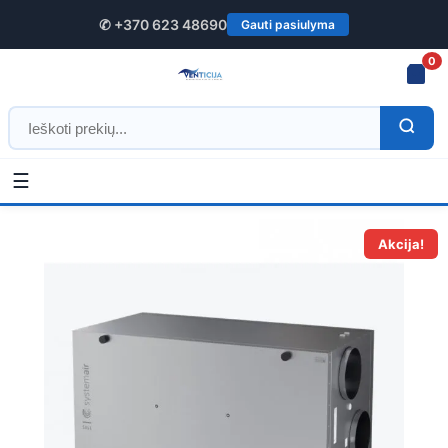
✆ +370 623 48690
Gauti pasiulyma
0
☰
Pradžia
/
Rekuperatoriai
/
Rotaciniai rekuperatoriai
/ Systemair SAVE
VSR 700 rotacinis horizontalus rekuperatorius
Akcija!