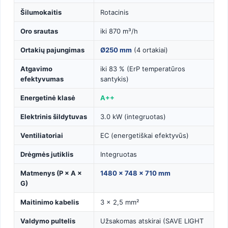
Šilumokaitis
Rotacinis
Oro srautas
iki 870 m³/h
Ortakių pajungimas
Ø250 mm
(4 ortakiai)
Atgavimo
iki 83 % (ErP temperatūros
efektyvumas
santykis)
Energetinė klasė
A++
Elektrinis šildytuvas
3.0 kW (integruotas)
Ventiliatoriai
EC (energetiškai efektyvūs)
Drėgmės jutiklis
Integruotas
Matmenys (P × A ×
1480 × 748 × 710 mm
G)
Maitinimo kabelis
3 × 2,5 mm²
Valdymo pultelis
Užsakomas atskirai (SAVE LIGHT