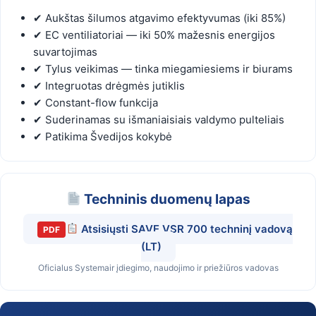
✔ Aukštas šilumos atgavimo efektyvumas (iki 85%)
✔ EC ventiliatoriai — iki 50% mažesnis energijos
suvartojimas
✔ Tylus veikimas — tinka miegamiesiems ir biurams
✔ Integruotas drėgmės jutiklis
✔ Constant-flow funkcija
✔ Suderinamas su išmaniaisiais valdymo pulteliais
✔ Patikima Švedijos kokybė
Techninis duomenų lapas
Atsisiųsti SAVE VSR 700 techninį vadovą
PDF
(LT)
Oficialus Systemair įdiegimo, naudojimo ir priežiūros vadovas