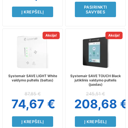
page
PASIRINKTI
Į KREPŠELĮ
SAVYBES
Akcija!
Akcija!
Systemair SAVE LIGHT White
Systemair SAVE TOUCH Black
valdymo pultelis (baltas)
jutiklinis valdymo pultelis
(juodas)
87,85
€
245,51
€
74,67
€
208,68
Į KREPŠELĮ
Į KREPŠELĮ