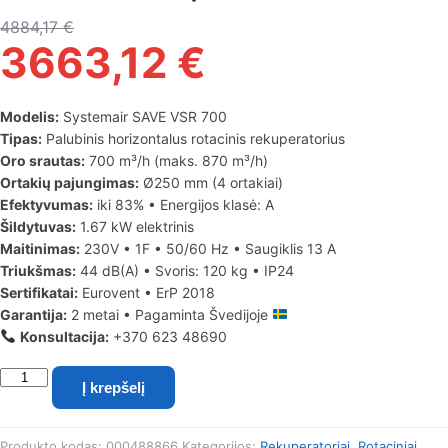
4884,17
€
3663,12
€
Modelis:
Systemair SAVE VSR 700
Tipas:
Palubinis horizontalus rotacinis rekuperatorius
Oro srautas:
700 m³/h (maks. 870 m³/h)
Ortakių pajungimas:
Ø250 mm (4 ortakiai)
Efektyvumas:
iki 83% • Energijos klasė: A
Šildytuvas:
1.67 kW elektrinis
Maitinimas:
230V • 1F • 50/60 Hz • Saugiklis 13 A
Triukšmas:
44 dB(A) • Svoris: 120 kg • IP24
Sertifikatai:
Eurovent • ErP 2018
Garantija:
2 metai • Pagaminta Švedijoje
Konsultacija:
+370 623 48690
produkto
Į krepšelį
kiekis:
Systemair
SAVE
Produkto kodas:
000488866
Kategorijos:
Rekuperatoriai
,
Rotaciniai