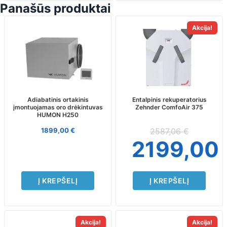
Panašūs produktai
Akcija!
Adiabatinis ortakinis
Entalpinis rekuperatorius
įmontuojamas oro drėkintuvas
Zehnder ComfoAir 375
HUMON H250
1899,00
€
2587,06
€
2199,00
Į KREPŠELĮ
Į KREPŠELĮ
Akcija!
Akcija!