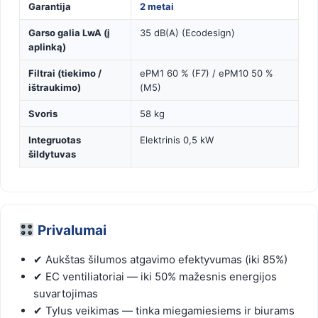
Garantija
2 metai
Garso galia LwA (į
35 dB(A) (Ecodesign)
aplinką)
Filtrai (tiekimo /
ePM1 60 % (F7) / ePM10 50 %
ištraukimo)
(M5)
Svoris
58 kg
Integruotas
Elektrinis 0,5 kW
šildytuvas
Privalumai
✔ Aukštas šilumos atgavimo efektyvumas (iki 85%)
✔ EC ventiliatoriai — iki 50% mažesnis energijos
suvartojimas
✔ Tylus veikimas — tinka miegamiesiems ir biurams