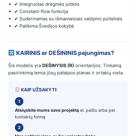
✔ Integruotas drėgmės jutiklis
✔ Constant-flow funkcija
✔ Suderinamas su išmaniaisiais valdymo pulteliais
✔ Patikima Švedijos kokybė
KAIRINIS ar DEŠININIS pajungimas?
Šis modelis yra
DEŠINYSIS (R)
orientacijos. Tinkamą
pasirinkimą lemia jūsų patalpos planas ir ortakių vieta.
KAIP UŽSAKYTI:
1
Atsiųskite mums savo projektą
el. paštu arba per
kontaktų formą
2