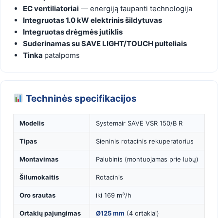
EC ventiliatoriai
— energiją taupanti technologija
Integruotas 1.0 kW elektrinis šildytuvas
Integruotas drėgmės jutiklis
Suderinamas su SAVE LIGHT/TOUCH pulteliais
Tinka
patalpoms
Techninės specifikacijos
Modelis
Systemair SAVE VSR 150/B R
Tipas
Sieninis rotacinis rekuperatorius
Montavimas
Palubinis (montuojamas prie lubų)
Šilumokaitis
Rotacinis
Oro srautas
iki 169 m³/h
Ortakių pajungimas
Ø125 mm
(4 ortakiai)