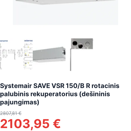
Systemair SAVE VSR 150/B R rotacinis
palubinis rekuperatorius (dešininis
pajungimas)
2807,81
€
2103,95
€