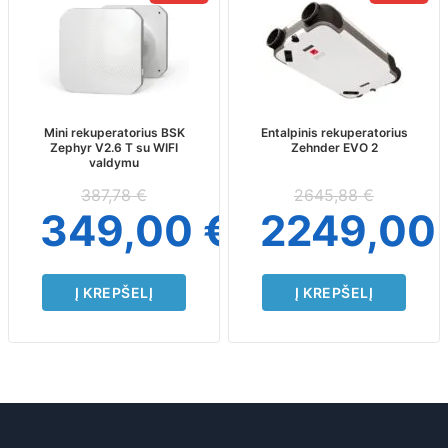
Mini rekuperatorius BSK
Entalpinis rekuperatorius
Zephyr V2.6 T su WIFI
Zehnder EVO 2
valdymu
387,78
€
2645,88
€
349,00
€
2249,00
Į KREPŠELĮ
Į KREPŠELĮ