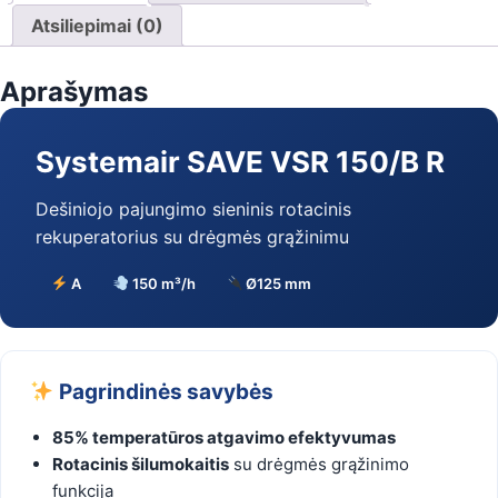
rekuperatorius
Atsiliepimai (0)
(dešininis
pajungimas)
Aprašymas
Systemair SAVE VSR 150/B R
Dešiniojo pajungimo sieninis rotacinis
rekuperatorius su drėgmės grąžinimu
A
150 m³/h
Ø125 mm
Pagrindinės savybės
85% temperatūros atgavimo efektyvumas
Rotacinis šilumokaitis
su drėgmės grąžinimo
funkcija