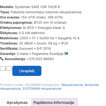
Modelis:
Systemair SAVE VSR 150/B R
Tipas:
Palubinis horizontalus rotacinis rekuperatorius
Oro srautas:
150 m³/h (maks. 169 m³/h)
Ortakių pajungimas:
Ø125 mm (4 ortakiai)
Efektyvumas:
iki 85% • Energijos klasė: A
Šildytuvas:
0.5 kW elektrinis
Maitinimas:
230V • 1F • 50/60 Hz • Saugiklis 10 A
Triukšmas:
35 dB(A) • Svoris: 58 kg • IP24
Sertifikatai:
Eurovent • ErP 2018
Garantija:
2 metai • Pagaminta Švedijoje
Konsultacija:
+370 623 48690
produkto
Į krepšelį
kiekis:
Systemair
SAVE
Produkto kodas:
000488884
Kategorijos:
Rekuperatoriai
,
Rotaciniai
VSR
rekuperatoriai
,
SYSTEMAIR rekuperatoriai
150/B
R
rotacinis
Aprašymas
Papildoma informacija
palubinis