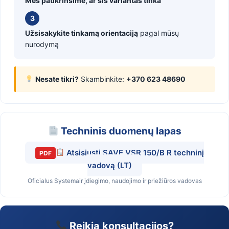
Mes patikrinsime, ar šis variantas tinka
3
Užsisakykite tinkamą orientaciją
pagal mūsų
nurodymą
Nesate tikri?
Skambinkite:
+370 623 48690
Techninis duomenų lapas
Atsisiųsti SAVE VSR 150/B R techninį
PDF
vadovą (LT)
Oficialus Systemair įdiegimo, naudojimo ir priežiūros vadovas
Reikia konsultacijos?