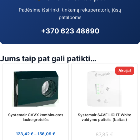
Padėsime išsirinkti tinkamą rekuperatorių jūsų
patalpoms
+370 623 48690
Jums taip pat gali patikti…
This
Akcija!
product
has
multiple
variants.
The
options
may
Systemair CVVX kombinuotos
Systemair SAVE LIGHT White
lauko grotelės
valdymo pultelis (baltas)
be
chosen
on
123,42
€
–
156,09
€
87,85
€
the