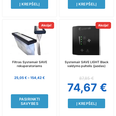
Į KREPŠELĮ
Į KREPŠELĮ
This
Akcija!
Akcija!
product
has
multiple
variants.
The
options
may
Filtras Systemair SAVE
Systemair SAVE LIGHT Black
rekuperatoriams
valdymo pultelis (juodas)
be
chosen
on
25,05
€
–
154,42
€
87,85
€
the
74,67
€
product
page
PASIRINKTI
SAVYBES
Į KREPŠELĮ