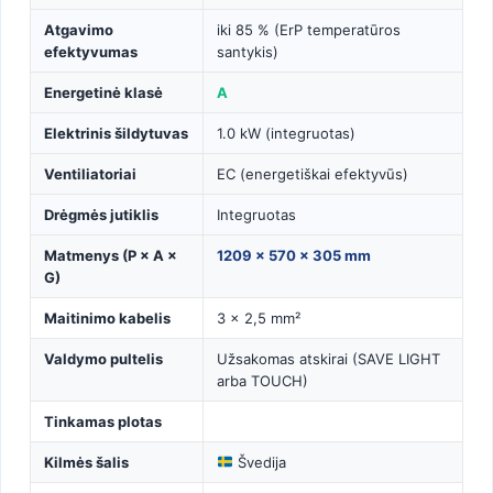
Atgavimo
iki 85 % (ErP temperatūros
efektyvumas
santykis)
Energetinė klasė
A
Elektrinis šildytuvas
1.0 kW (integruotas)
Ventiliatoriai
EC (energetiškai efektyvūs)
Drėgmės jutiklis
Integruotas
Matmenys (P × A ×
1209 × 570 × 305 mm
G)
Maitinimo kabelis
3 × 2,5 mm²
Valdymo pultelis
Užsakomas atskirai (SAVE LIGHT
arba TOUCH)
Tinkamas plotas
Kilmės šalis
Švedija