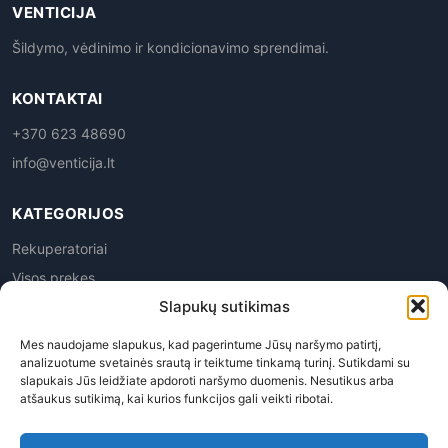
VENTICIJA
Šildymo, vėdinimo ir kondicionavimo sprendimai.
KONTAKTAI
+370 623 48690
info@venticija.lt
KATEGORIJOS
Rekuperatoriai
Visos prekes
Slapukų sutikimas
Mes naudojame slapukus, kad pagerintume Jūsų naršymo patirtį,
analizuotume svetainės srautą ir teiktume tinkamą turinį. Sutikdami su
slapukais Jūs leidžiate apdoroti naršymo duomenis. Nesutikus arba
atšaukus sutikimą, kai kurios funkcijos gali veikti ribotai.
Privatumo politika
|
Prekių grąžinimas
|
Pirkimo