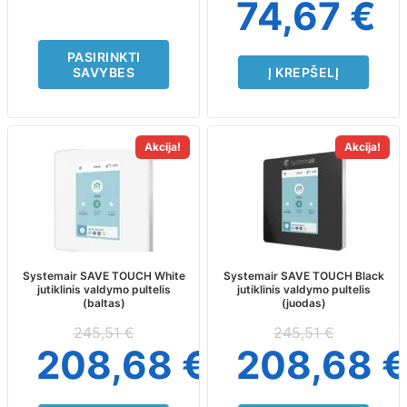
74,67
€
product
page
PASIRINKTI
SAVYBES
Į KREPŠELĮ
Akcija!
Akcija!
Systemair SAVE TOUCH White
Systemair SAVE TOUCH Black
jutiklinis valdymo pultelis
jutiklinis valdymo pultelis
(baltas)
(juodas)
245,51
€
245,51
€
208,68
€
208,68