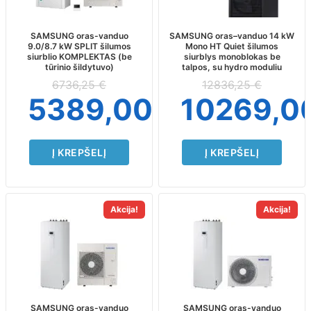
SAMSUNG oras-vanduo
SAMSUNG oras–vanduo 14 kW
9.0/8.7 kW SPLIT šilumos
Mono HT Quiet šilumos
siurblio KOMPLEKTAS (be
siurblys monoblokas be
tūrinio šildytuvo)
talpos, su hydro moduliu
6736,25
€
12836,25
€
5389,00
€
10269,0
Į KREPŠELĮ
Į KREPŠELĮ
Akcija!
Akcija!
SAMSUNG oras-vanduo
SAMSUNG oras-vanduo