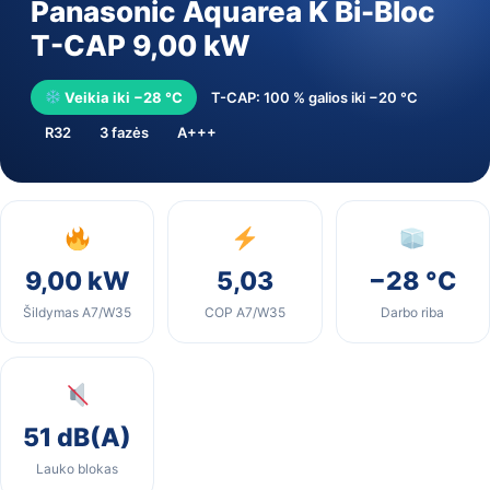
Panasonic Aquarea K Bi-Bloc
T-CAP 9,00 kW
Veikia iki −28 °C
T-CAP: 100 % galios iki −20 °C
R32
3 fazės
A+++
9,00 kW
5,03
−28 °C
Šildymas A7/W35
COP A7/W35
Darbo riba
51 dB(A)
Lauko blokas