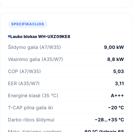
SPECIFIKACIJOS
Lauko blokas WH-UXZ09KE8
Šildymo galia (A7/W35)
9,00 kW
Vėsinimo galia (A35/W7)
8,8 kW
COP (A7/W35)
5,03
EER (A35/W7)
3,11
Energinė klasė (35 °C)
A+++
T-CAP pilna galia iki
−20 °C
Darbo ribos šildymui
−28…+35 °C
Maks. tiekiamo vandens
60 °C (talpoje 65