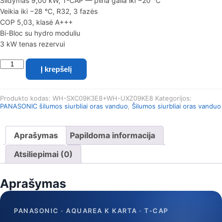
Šildymas 9,00 kW, T-CAP — pilna galia iki −20 °C
Veikia iki −28 °C, R32, 3 fazės
COP 5,03, klasė A+++
Bi-Bloc su hydro moduliu
3 kW tenas rezervui
produkto
Į krepšelį
kiekis:
Šilumos
siurblys
Produkto kodas:
WH-SXC09K3E8+WH-UXZ09KE8
Kategorijos:
Panasonic
PANASONIC šilumos siurbliai oras vanduo
,
Šilumos siurbliai oras vanduo
K
Bi-
Bloc
Aprašymas
Papildoma informacija
T-
CAP
Atsiliepimai (0)
9kW
Aprašymas
PANASONIC · AQUAREA K KARTA · T-CAP