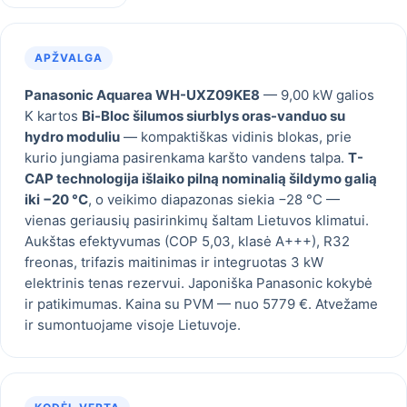
APŽVALGA
Panasonic Aquarea WH-UXZ09KE8
— 9,00 kW galios
K kartos
Bi-Bloc šilumos siurblys oras-vanduo su
hydro moduliu
— kompaktiškas vidinis blokas, prie
kurio jungiama pasirenkama karšto vandens talpa.
T-
CAP technologija išlaiko pilną nominalią šildymo galią
iki −20 °C
, o veikimo diapazonas siekia −28 °C —
vienas geriausių pasirinkimų šaltam Lietuvos klimatui.
Aukštas efektyvumas (COP 5,03, klasė A+++), R32
freonas, trifazis maitinimas ir integruotas 3 kW
elektrinis tenas rezervui. Japoniška Panasonic kokybė
ir patikimumas. Kaina su PVM — nuo 5779 €. Atvežame
ir sumontuojame visoje Lietuvoje.