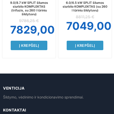
9.0/8.7 kW SPLIT šilumos
6.0/6.5 kW SPLIT šilumos
siurblio KOMPLEKTAS
siurblio KOMPLEKTAS (su 260
(trifazis, su 260 l tūriniu
l tūriniu šildytuvu)
šildytuvu)
8811,25
€
9786,25
€
7049,00
7829,00
€
Į KREPŠELĮ
Į KREPŠELĮ
VENTICIJA
Šildymo, vėdinimo ir kondicionavimo sprendimai.
KONTAKTAI