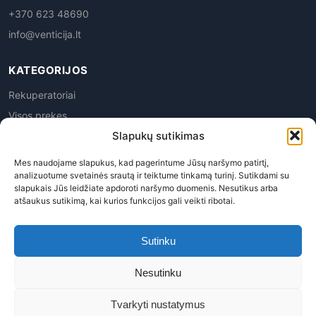
+370 623 48690
info@venticija.lt
KATEGORIJOS
Rekuperatoriai
Visos prekes
Slapukų sutikimas
Mes naudojame slapukus, kad pagerintume Jūsų naršymo patirtį,
analizuotume svetainės srautą ir teiktume tinkamą turinį. Sutikdami su
slapukais Jūs leidžiate apdoroti naršymo duomenis. Nesutikus arba
atšaukus sutikimą, kai kurios funkcijos gali veikti ribotai.
Privatumo politika
|
Prekių grąžinimas
|
Pirkimo
taisyklės
|
Pristatymas
|
Kontaktai
Sutinku
Venticija, MB | Į.k. 305945763 | PVM kodas LT100015113619
Nesutinku
© 2026 Venticija™ - Visos teisės saugomos. Kopijuoti, platinti
svetainės turinį be autorių sutikimo draudžiama.
Tvarkyti nustatymus