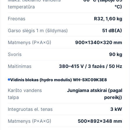
temperatūra
°C)
Freonas
R32, 1,60 kg
Garso slėgis 1 m (šildymas)
51 dB(A)
Matmenys (P×A×G)
900×1340×320 mm
Svoris
90 kg
Maitinimas
380–415 V / 3 fazės / 50 Hz
Vidinis blokas (hydro modulis) WH-SXC09K3E8
Karšto vandens
Jungiama atskirai (pagal
talpa
poreikį)
Integruotas el. tenas
3 kW
Matmenys (P×A×G)
500×892×348 mm