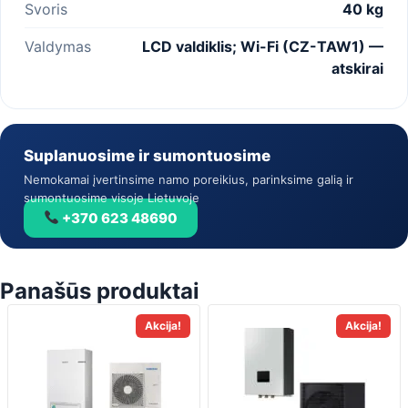
Svoris
40 kg
Valdymas
LCD valdiklis; Wi-Fi (CZ-TAW1) —
atskirai
Suplanuosime ir sumontuosime
Nemokamai įvertinsime namo poreikius, parinksime galią ir
sumontuosime visoje Lietuvoje
+370 623 48690
Panašūs produktai
Akcija!
Akcija!