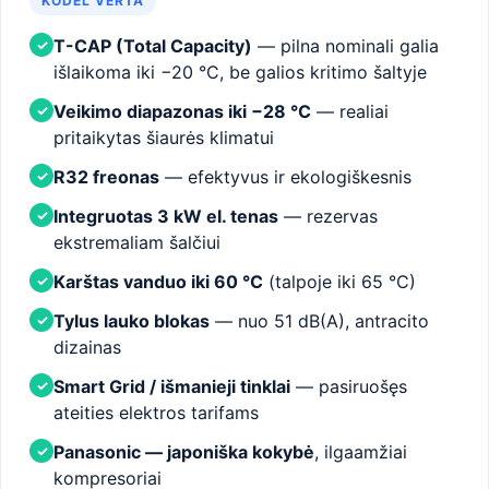
KODĖL VERTA
T-CAP (Total Capacity)
— pilna nominali galia
✓
išlaikoma iki −20 °C, be galios kritimo šaltyje
Veikimo diapazonas iki −28 °C
— realiai
✓
pritaikytas šiaurės klimatui
R32 freonas
— efektyvus ir ekologiškesnis
✓
Integruotas 3 kW el. tenas
— rezervas
✓
ekstremaliam šalčiui
Karštas vanduo iki 60 °C
(talpoje iki 65 °C)
✓
Tylus lauko blokas
— nuo 51 dB(A), antracito
✓
dizainas
Smart Grid / išmanieji tinklai
— pasiruošęs
✓
ateities elektros tarifams
Panasonic — japoniška kokybė
, ilgaamžiai
✓
kompresoriai