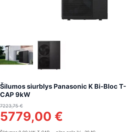
Šilumos siurblys Panasonic K Bi-Bloc T-
CAP 9kW
7223,75
€
5779,00
€