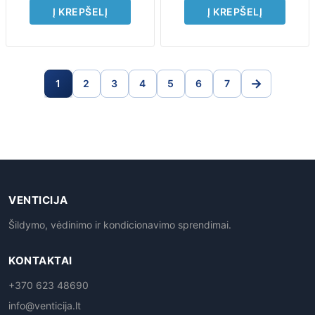
Į KREPŠELĮ
Į KREPŠELĮ
→
1
2
3
4
5
6
7
VENTICIJA
Šildymo, vėdinimo ir kondicionavimo sprendimai.
KONTAKTAI
+370 623 48690
info@venticija.lt