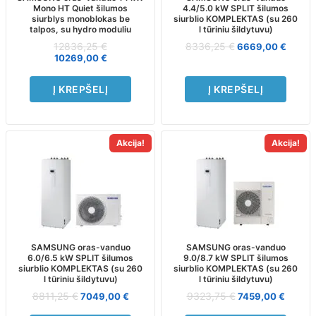
Mono HT Quiet šilumos
4.4/5.0 kW SPLIT šilumos
siurblys monoblokas be
siurblio KOMPLEKTAS (su 260
talpos, su hydro moduliu
l tūriniu šildytuvu)
12836,25
€
8336,25
€
6669,00
€
10269,00
€
Į KREPŠELĮ
Į KREPŠELĮ
Akcija!
Akcija!
SAMSUNG oras-vanduo
SAMSUNG oras-vanduo
6.0/6.5 kW SPLIT šilumos
9.0/8.7 kW SPLIT šilumos
siurblio KOMPLEKTAS (su 260
siurblio KOMPLEKTAS (su 260
l tūriniu šildytuvu)
l tūriniu šildytuvu)
8811,25
€
9323,75
€
7049,00
€
7459,00
€