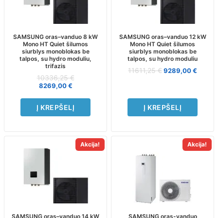
SAMSUNG oras–vanduo 8 kW
SAMSUNG oras–vanduo 12 kW
Mono HT Quiet šilumos
Mono HT Quiet šilumos
siurblys monoblokas be
siurblys monoblokas be
talpos, su hydro moduliu,
talpos, su hydro moduliu
trifazis
11611,25
€
9289,00
€
10336,25
€
8269,00
€
Į KREPŠELĮ
Į KREPŠELĮ
Akcija!
Akcija!
SAMSUNG oras–vanduo 14 kW
SAMSUNG oras-vanduo