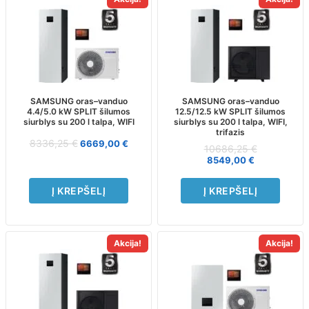
SAMSUNG oras–vanduo
SAMSUNG oras–vanduo
4.4/5.0 kW SPLIT šilumos
12.5/12.5 kW SPLIT šilumos
siurblys su 200 l talpa, WIFI
siurblys su 200 l talpa, WIFI,
trifazis
8336,25
€
6669,00
€
10686,25
€
8549,00
€
Į KREPŠELĮ
Į KREPŠELĮ
Akcija!
Akcija!