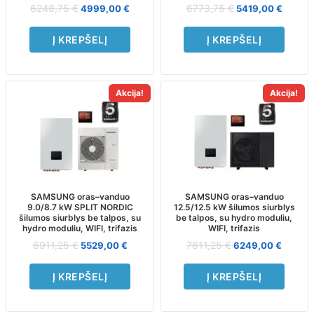
6248,75
€
6773,75
€
4999,00
€
5419,00
€
Į KREPŠELĮ
Į KREPŠELĮ
Akcija!
Akcija!
SAMSUNG oras–vanduo
SAMSUNG oras–vanduo
9.0/8.7 kW SPLIT NORDIC
12.5/12.5 kW šilumos siurblys
šilumos siurblys be talpos, su
be talpos, su hydro moduliu,
hydro moduliu, WIFI, trifazis
WIFI, trifazis
6911,25
€
7811,25
€
5529,00
€
6249,00
€
Į KREPŠELĮ
Į KREPŠELĮ