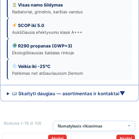
|
Visas namo šildymas
Radiatoriai, grindinis, karštas vanduo
Venticija
SCOP iki 5.0
Aukščiausia efektyvumo klasė A+++
R290 propanas (GWP=3)
Ekologiškiausias šaldalas rinkoje
Veikia iki -25°C
Patikimas net atšiauriausiom žiemom
▼
Skaityti daugiau — asortimentas ir kontaktai
Rodoma 1–16 iš 106
Akcija!
Akcija!