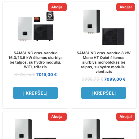
Akcija!
Akcija!
SAMSUNG oras–vanduo
SAMSUNG oras–vanduo 8 kW
16.0/13.5 kW šilumos siurblys
Mono HT Quiet šilumos
be talpos, su hydro moduliu,
siurblys monoblokas be
WIFI, trifazis
talpos, su hydro moduliu,
vienfazis
8773,75
€
7019,00
€
9998,75
€
7999,00
€
Į KREPŠELĮ
Į KREPŠELĮ
Akcija!
Akcija!