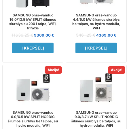
SAMSUNG oras–vanduo
SAMSUNG oras–vanduo
16.0/13.5 kW SPLIT šilumos
4.4/5.0 kW šilumos siurblys
siurblys su 200 l talpa, WIFI,
be talpos, su hydro moduliu,
trifazis
WIFI
11636,25
€
5461,25
€
9309,00
€
4369,00
€
Į KREPŠELĮ
Į KREPŠELĮ
Akcija!
Akcija!
SAMSUNG oras–vanduo
SAMSUNG oras–vanduo
6.0/6.5 kW SPLIT NORDIC
9.0/8.7 kW SPLIT NORDIC
šilumos siurblys be talpos, su
šilumos siurblys be talpos, su
hydro moduliu, WIFI
hydro moduliu, WIFI