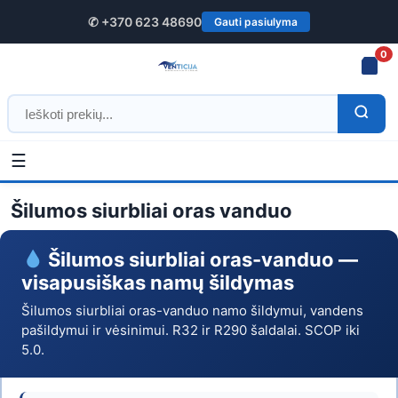
✆ +370 623 48690
Gauti pasiulyma
0
☰
Šilumos
Pradžia
/ Šilumos siurbliai oras vanduo
siurbliai
Šilumos siurbliai oras vanduo
oras
Šilumos siurbliai oras-vanduo —
vanduo
visapusiškas namų šildymas
–
Šilumos siurbliai oras-vanduo namo šildymui, vandens
pašildymui ir vėsinimui. R32 ir R290 šaldalai. SCOP iki
pirkti
5.0.
internetu