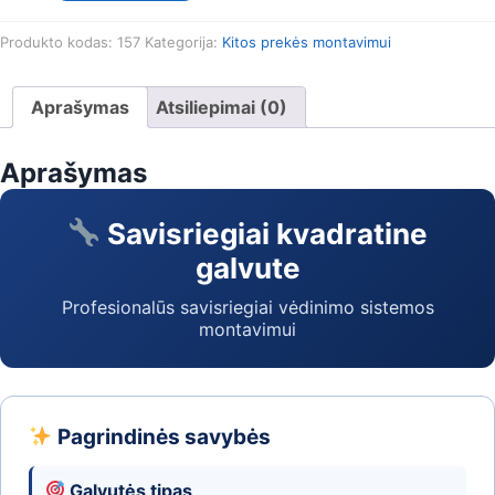
Savisriegiai
kvadratine
Produkto kodas:
157
Kategorija:
Kitos prekės montavimui
galvute
Aprašymas
Atsiliepimai (0)
Aprašymas
Savisriegiai kvadratine
galvute
Profesionalūs savisriegiai vėdinimo sistemos
montavimui
Pagrindinės savybės
Galvutės tipas