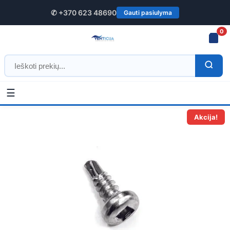
✆ +370 623 48690
Gauti pasiulyma
0
☰
Pradžia
/
Kitos prekės montavimui
/ Savisriegiai kvadratine galvute
Akcija!