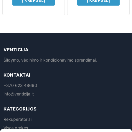
Į KREPŠELĮ
Į KREPŠELĮ
VENTICIJA
Šildymo, vėdinimo ir kondicionavimo sprendimai.
KONTAKTAI
+370 623 48690
info@venticija.lt
KATEGORIJOS
Rekuperatoriai
Visos prekes