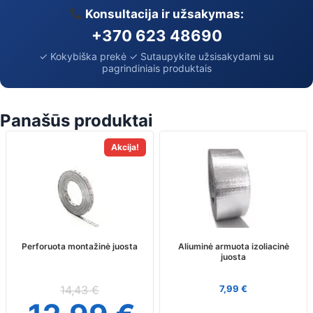
Konsultacija ir užsakymas:
+370 623 48690
✓ Kokybiška prekė ✓ Sutaupykite užsisakydami su
pagrindiniais produktais
Panašūs produktai
Akcija!
Perforuota montažinė juosta
Aliuminė armuota izoliacinė
juosta
14,43
€
7,99
€