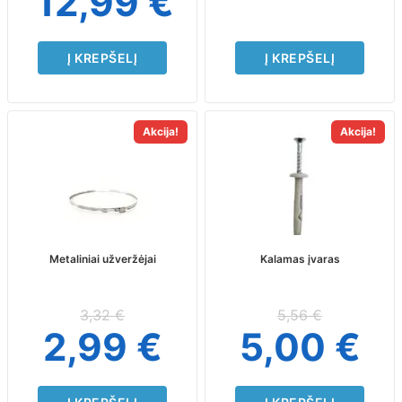
12,99
€
Į KREPŠELĮ
Į KREPŠELĮ
Akcija!
Akcija!
Metaliniai užveržėjai
Kalamas įvaras
3,32
€
5,56
€
2,99
€
5,00
€