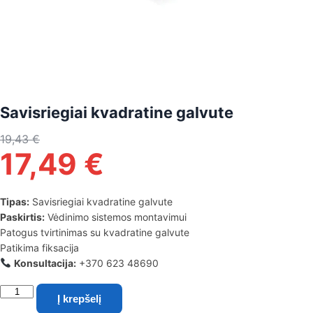
Savisriegiai kvadratine galvute
19,43
€
17,49
€
Tipas:
Savisriegiai kvadratine galvute
Paskirtis:
Vėdinimo sistemos montavimui
Patogus tvirtinimas su kvadratine galvute
Patikima fiksacija
Konsultacija:
+370 623 48690
produkto
Į krepšelį
kiekis: