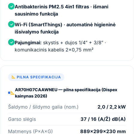
Antibakterinis PM2.5 4in1 filtras · išmani
✓
sausinimo funkcija
Wi-Fi (SmartThings) · automatinė higieninė
✓
išsivalymo funkcija
Pajungimai:
skystis + dujos 1/4″ + 3/8″ ·
✓
komunikacinis kabelis 2×0,75 mm²
PILNA SPECIFIKACIJA
AR70H07CAAWNEU — pilna specifikacija (Dispex
kainynas 2026)
Šaldymo / šildymo galia (nom.)
2,0 / 2,2 kW
Garso slėgis
37 / 16 (A/Ž) dB(A)
Matmenys (P×A×G)
889×299×230 mm