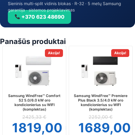
Sieninis multi-split vidinis blokas · R-32 · 5 metų Samsung
garantija · sistemos projektavimas
+370 623 48690
Panašūs produktai
This
This
Akcija!
Akcija!
product
product
has
has
multiple
multiple
variants.
variants.
The
The
options
options
may
may
Samsung WindFree™ Comfort
Samsung WindFree™ Premiere
S2 5.0/6.0 kW oro
Plus Black 3.5/4.0 kW oro
be
be
kondicionierius su WIFI
kondicionierius su WIFI
chosen
chosen
(komplektas)
(komplektas)
on
on
2425,33
€
2252,00
€
the
the
1819,00
€
1689,00
product
product
page
page