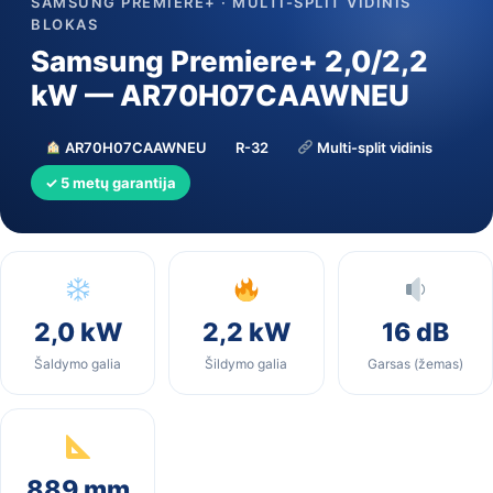
SAMSUNG PREMIERE+ · MULTI-SPLIT VIDINIS
BLOKAS
Samsung Premiere+ 2,0/2,2
kW — AR70H07CAAWNEU
AR70H07CAAWNEU
R-32
Multi-split vidinis
✓ 5 metų garantija
2,0 kW
2,2 kW
16 dB
Šaldymo galia
Šildymo galia
Garsas (žemas)
889 mm