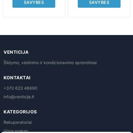
SAVYBES
SAVYBES
VENTICIJA
Šildymo, vėdinimo ir kondicionavimo sprendimai.
KONTAKTAI
+370 623 48690
info@venticija.lt
KATEGORIJOS
Rekuperatoriai
Visos prekes