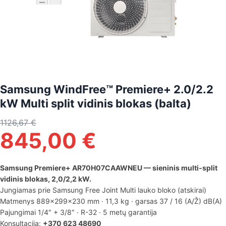
Samsung WindFree™ Premiere+ 2.0/2.2
kW Multi split vidinis blokas (balta)
1126,67
€
845,00
€
Samsung Premiere+ AR70H07CAAWNEU — sieninis multi-split
vidinis blokas, 2,0/2,2 kW.
Jungiamas prie Samsung Free Joint Multi lauko bloko (atskirai)
Matmenys 889×299×230 mm · 11,3 kg · garsas 37 / 16 (A/Ž) dB(A)
Pajungimai 1/4″ + 3/8″ · R-32 · 5 metų garantija
Konsultacija:
+370 623 48690