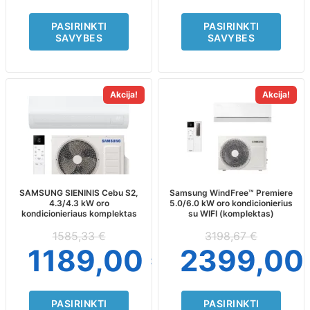
PASIRINKTI
PASIRINKTI
SAVYBES
SAVYBES
This
This
Akcija!
Akcija!
product
product
has
has
multiple
multiple
variants.
variants.
The
The
options
options
may
may
SAMSUNG SIENINIS Cebu S2,
Samsung WindFree™ Premiere
4.3/4.3 kW oro
5.0/6.0 kW oro kondicionierius
be
be
kondicionieriaus komplektas
su WIFI (komplektas)
chosen
chosen
on
on
1585,33
€
3198,67
€
the
the
1189,00
€
2399,0
product
product
page
page
PASIRINKTI
PASIRINKTI