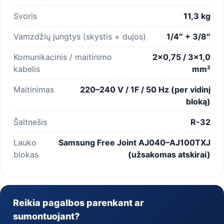
Svoris
11,3 kg
Vamzdžių jungtys (skystis + dujos)
1/4″ + 3/8″
Komunikacinis / maitinimo
2×0,75 / 3×1,0
kabelis
mm²
Maitinimas
220–240 V / 1F / 50 Hz (per vidinį
bloką)
Šaltnešis
R-32
Lauko
Samsung Free Joint AJ040–AJ100TXJ
blokas
(užsakomas atskirai)
Reikia pagalbos parenkant ar
sumontuojant?