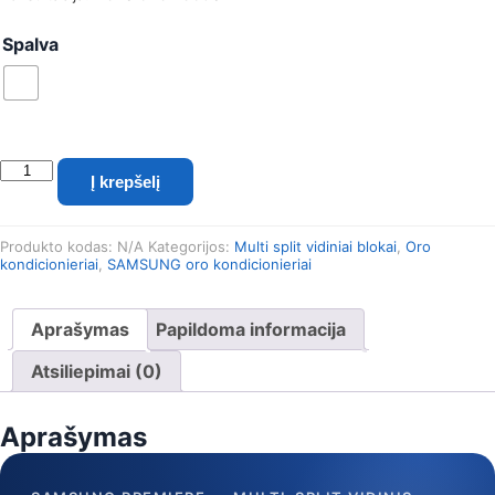
Spalva
produkto
Į krepšelį
kiekis:
Samsung
WindFree™
Produkto kodas:
N/A
Kategorijos:
Multi split vidiniai blokai
,
Oro
Premiere+
kondicionieriai
,
SAMSUNG oro kondicionieriai
2.0/2.2
kW
Multi
Aprašymas
Papildoma informacija
split
vidinis
Atsiliepimai (0)
blokas
(balta)
Aprašymas