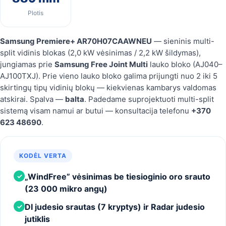
Plotis
Samsung Premiere+ AR70H07CAAWNEU
— sieninis multi-
split vidinis blokas (2,0 kW vėsinimas / 2,2 kW šildymas),
jungiamas prie
Samsung Free Joint Multi
lauko bloko (AJ040–
AJ100TXJ). Prie vieno lauko bloko galima prijungti nuo 2 iki 5
skirtingų tipų vidinių blokų — kiekvienas kambarys valdomas
atskirai. Spalva —
balta
. Padedame suprojektuoti multi-split
sistemą visam namui ar butui — konsultacija telefonu
+370
623 48690
.
KODĖL VERTA
„WindFree” vėsinimas be tiesioginio oro srauto
✓
(23 000 mikro angų)
DI judesio srautas (7 kryptys) ir Radar judesio
✓
jutiklis