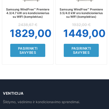
options
options
may
may
Samsung WindFree™ Premiere
Samsung WindFree™ Premiere
4.3/4.7 kW oro kondicionierius
3.5/4.0 kW oro kondicionierius
be
be
su WIFI (komplektas)
su WIFI (komplektas)
chosen
chosen
on
on
2438,67
€
1932,00
€
the
the
1829,00
€
1449,00
product
product
page
page
PASIRINKTI
PASIRINKTI
SAVYBES
SAVYBES
VENTICIJA
Šildymo, vėdinimo ir kondicionavimo sprendimai.