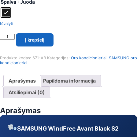
Spalva
: Juoda
Išvalyti
produkto
Į krepšelį
kiekis:
SAMSUNG
SIENINIS
Produkto kodas:
671-AB
Kategorijos:
Oro kondicionieriai
,
SAMSUNG oro
BEVĖJIS
kondicionieriai
Windfree™
Avant
Black
Aprašymas
Papildoma informacija
S2,
2.5/3.2
Atsiliepimai (0)
kW
oro
Aprašymas
kondicionieriaus
komplektas
SAMSUNG WindFree Avant Black S2