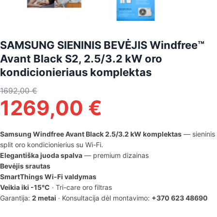
SAMSUNG SIENINIS BEVĖJIS Windfree™
Avant Black S2, 2.5/3.2 kW oro
kondicionieriaus komplektas
1692,00
€
1269,00
€
Samsung Windfree Avant Black 2.5/3.2 kW komplektas
— sieninis
split oro kondicionierius su Wi-Fi.
Elegantiška juoda spalva
— premium dizainas
Bevėjis srautas
SmartThings Wi-Fi valdymas
Veikia iki -15°C
· Tri-care oro filtras
Garantija:
2 metai
· Konsultacija dėl montavimo:
+370 623 48690