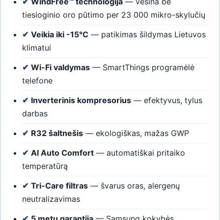
✔
WindFree™ technologija
— vėsina be
tiesioginio oro pūtimo per 23 000 mikro-skylučių
✔
Veikia iki -15°C
— patikimas šildymas Lietuvos
klimatui
✔
Wi-Fi valdymas
— SmartThings programėlė
telefone
✔
Inverterinis kompresorius
— efektyvus, tylus
darbas
✔
R32 šaltnešis
— ekologiškas, mažas GWP
✔
AI Auto Comfort
— automatiškai pritaiko
temperatūrą
✔
Tri-Care filtras
— švarus oras, alergenų
neutralizavimas
✔
5 metų garantija
— Samsung kokybės