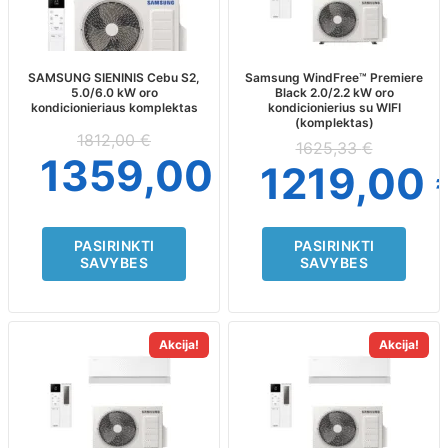
variants.
variants.
The
The
options
options
may
may
SAMSUNG SIENINIS Cebu S2,
Samsung WindFree™ Premiere
5.0/6.0 kW oro
Black 2.0/2.2 kW oro
be
be
kondicionieriaus komplektas
kondicionierius su WIFI
chosen
chosen
(komplektas)
on
on
1812,00
€
1625,33
€
the
the
1359,00
€
1219,00
product
product
page
page
PASIRINKTI
PASIRINKTI
SAVYBES
SAVYBES
This
This
Akcija!
Akcija!
product
product
has
has
multiple
multiple
variants.
variants.
The
The