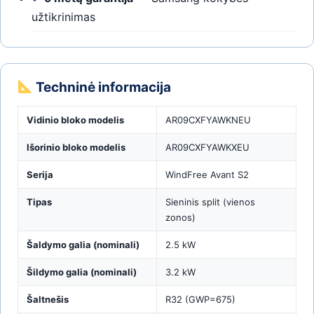
užtikrinimas
Techninė informacija
Vidinio bloko modelis
AR09CXFYAWKNEU
Išorinio bloko modelis
AR09CXFYAWKXEU
Serija
WindFree Avant S2
Tipas
Sieninis split (vienos
zonos)
Šaldymo galia (nominali)
2.5 kW
Šildymo galia (nominali)
3.2 kW
Šaltnešis
R32 (GWP=675)