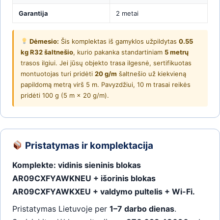
Garantija
2 metai
Dėmesio:
Šis komplektas iš gamyklos užpildytas
0.55
kg R32 šaltnešio
, kurio pakanka standartiniam
5 metrų
trasos ilgiui. Jei jūsų objekto trasa ilgesnė, sertifikuotas
montuotojas turi pridėti
20 g/m
šaltnešio už kiekvieną
papildomą metrą virš 5 m. Pavyzdžiui, 10 m trasai reikės
pridėti 100 g (5 m × 20 g/m).
Pristatymas ir komplektacija
Komplekte: vidinis sieninis blokas
AR09CXFYAWKNEU + išorinis blokas
AR09CXFYAWKXEU + valdymo pultelis + Wi-Fi.
Pristatymas Lietuvoje per
1–7 darbo dienas
.