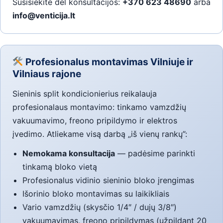
Susisiekite dėl konsultacijos:
+370 623 48690
arba
info@venticija.lt
Profesionalus montavimas Vilniuje ir
Vilniaus rajone
Sieninis split kondicionierius reikalauja
profesionalaus montavimo: tinkamo vamzdžių
vakuumavimo, freono pripildymo ir elektros
įvedimo. Atliekame visą darbą „iš vienų rankų”:
Nemokama konsultacija
— padėsime parinkti
tinkamą bloko vietą
Profesionalus vidinio sieninio bloko įrengimas
Išorinio bloko montavimas su laikikliais
Vario vamzdžių (skysčio 1/4″ / dujų 3/8″)
vakuumavimas, freono pripildymas (užpildant 20