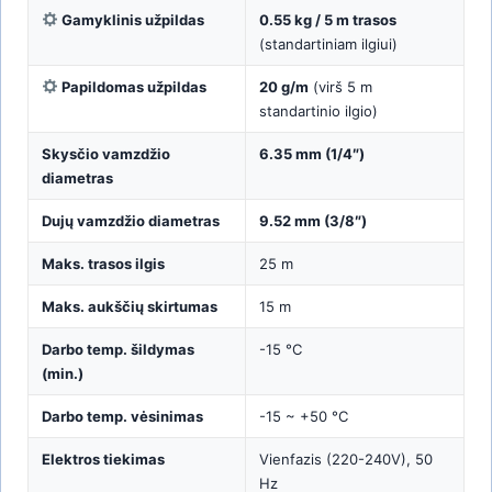
Gamyklinis užpildas
0.55 kg / 5 m trasos
(standartiniam ilgiui)
Papildomas užpildas
20 g/m
(virš 5 m
standartinio ilgio)
Skysčio vamzdžio
6.35 mm (1/4″)
diametras
Dujų vamzdžio diametras
9.52 mm (3/8″)
Maks. trasos ilgis
25 m
Maks. aukščių skirtumas
15 m
Darbo temp. šildymas
-15 °C
(min.)
Darbo temp. vėsinimas
-15 ~ +50 °C
Elektros tiekimas
Vienfazis (220-240V), 50
Hz