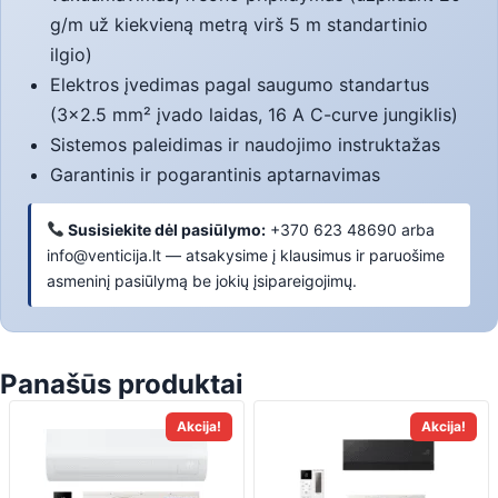
g/m už kiekvieną metrą virš 5 m standartinio
ilgio)
Elektros įvedimas pagal saugumo standartus
(3×2.5 mm² įvado laidas, 16 A C-curve jungiklis)
Sistemos paleidimas ir naudojimo instruktažas
Garantinis ir pogarantinis aptarnavimas
Susisiekite dėl pasiūlymo:
+370 623 48690 arba
info@venticija.lt — atsakysime į klausimus ir paruošime
asmeninį pasiūlymą be jokių įsipareigojimų.
Panašūs produktai
This
This
Akcija!
Akcija!
product
product
has
has
multiple
multiple