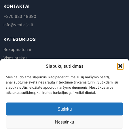
KONTAKTAI
+370 623 48690
info@venticija.lt
KATEGORIJOS
Rekuperatoriai
Visos prekes
Slapukų sutikimas
Mes naudojame slapukus, kad pagerintume Jūsų naršymo patirtį,
analizuotume svetainės srautą ir teiktume tinkamą turinį. Sutikdami su
slapukais Jūs leidžiate apdoroti naršymo duomenis. Nesutikus arba
atšaukus sutikimą, kai kurios funkcijos gali veikti ribotai.
Privatumo politika
|
Prekių grąžinimas
|
Pirkimo
taisyklės
|
Pristatymas
|
Kontaktai
Sutinku
Venticija, MB | Į.k. 305945763 | PVM kodas LT100015113619
Nesutinku
© 2026 Venticija™ - Visos teisės saugomos. Kopijuoti, platinti