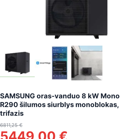
SAMSUNG oras-vanduo 8 kW Mono
R290 šilumos siurblys monoblokas,
trifazis
6811,25
€
5449,00
€