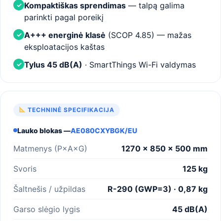
Kompaktiškas sprendimas
— talpą galima
✓
parinkti pagal poreikį
A+++ energinė klasė
(SCOP 4.85) — mažas
✓
eksploatacijos kaštas
Tylus 45 dB(A)
· SmartThings Wi-Fi valdymas
✓
TECHNINĖ SPECIFIKACIJA
Lauko blokas —
AE080CXYBGK/EU
Matmenys (P×A×G)
1270 × 850 × 500 mm
Svoris
125 kg
Šaltnešis / užpildas
R-290 (GWP=3) · 0,87 kg
Garso slėgio lygis
45 dB(A)