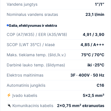
Vandens jungtys
1″/1″
Nominalus vandens srautas
23,1 l/min
Galia, efektyvumas ir elektra
COP (A7/W35) / EER (A35/W18)
4,91 / 3,90
SCOP (LWT 35°C) / klasė
4,85 / A+++
Maks. tiekiama temp. (šild./k.v.)
75°C / 70°C
Darbinė lauko temp. (šildymas)
iki -25°C
Elektros maitinimas
3F · 400V · 50 Hz
Automatinis jungiklis
C16
Įvado kabelis
5×2,5 mm²
Komunikacinis kabelis
2×0,75 mm² ekranuotas