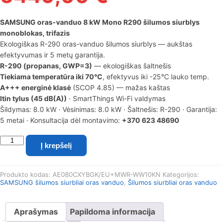
SAMSUNG oras-vanduo 8 kW Mono R290 šilumos siurblys
monoblokas, trifazis
Ekologiškas R-290 oras-vanduo šilumos siurblys — aukštas
efektyvumas ir 5 metų garantija.
R-290 (propanas, GWP=3)
— ekologiškas šaltnešis
Tiekiama temperatūra iki 70°C
, efektyvus iki -25°C lauko temp.
A+++ energinė klasė
(SCOP 4.85) — mažas kaštas
Itin tylus (45 dB(A))
· SmartThings Wi-Fi valdymas
Šildymas: 8.0 kW · Vėsinimas: 8.0 kW · Šaltnešis: R-290 · Garantija:
5 metai · Konsultacija dėl montavimo:
+370 623 48690
produkto
Į krepšelį
kiekis:
SAMSUNG
oras-
Produkto kodas:
AE080CXYBGK/EU+MWR-WW10KN
Kategorijos:
vanduo
SAMSUNG šilumos siurbliai oras vanduo
,
Šilumos siurbliai oras vanduo
8
kW
Mono
Aprašymas
Papildoma informacija
R290