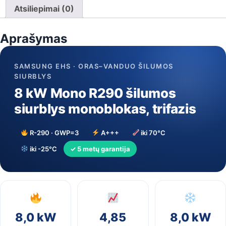
šilumos
Atsiliepimai (0)
siurblys
monoblokas,
Aprašymas
trifazis
SAMSUNG EHS · ORAS–VANDUO ŠILUMOS
SIURBLYS
8 kW Mono R290 šilumos
siurblys monoblokas, trifazis
R-290 · GWP=3
A+++
iki 70°C
iki -25°C
✓ 5 metų garantija
8,0 kW
4,85
8,0 kW