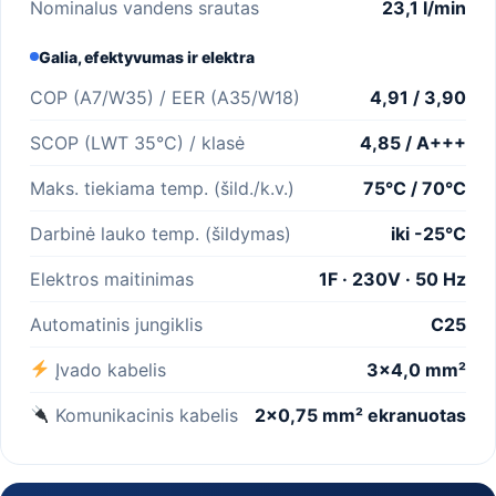
Nominalus vandens srautas
23,1 l/min
Galia, efektyvumas ir elektra
COP (A7/W35) / EER (A35/W18)
4,91 / 3,90
SCOP (LWT 35°C) / klasė
4,85 / A+++
Maks. tiekiama temp. (šild./k.v.)
75°C / 70°C
Darbinė lauko temp. (šildymas)
iki -25°C
Elektros maitinimas
1F · 230V · 50 Hz
Automatinis jungiklis
C25
Įvado kabelis
3×4,0 mm²
Komunikacinis kabelis
2×0,75 mm² ekranuotas