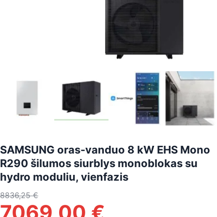
SAMSUNG oras-vanduo 8 kW EHS Mono
R290 šilumos siurblys monoblokas su
hydro moduliu, vienfazis
8836,25
€
7069,00
€