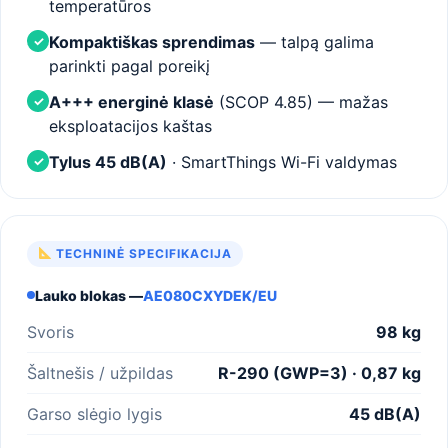
temperatūros
Kompaktiškas sprendimas
— talpą galima
✓
parinkti pagal poreikį
A+++ energinė klasė
(SCOP 4.85) — mažas
✓
eksploatacijos kaštas
Tylus 45 dB(A)
· SmartThings Wi-Fi valdymas
✓
TECHNINĖ SPECIFIKACIJA
Lauko blokas —
AE080CXYDEK/EU
Svoris
98 kg
Šaltnešis / užpildas
R-290 (GWP=3) · 0,87 kg
Garso slėgio lygis
45 dB(A)