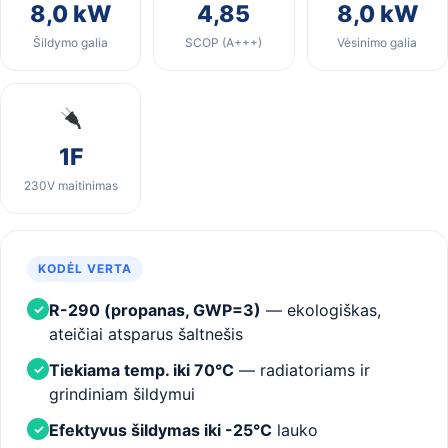
8,0 kW
4,85
8,0 kW
Šildymo galia
SCOP (A+++)
Vėsinimo galia
1F
230V maitinimas
KODĖL VERTA
R-290 (propanas, GWP=3)
— ekologiškas,
✓
ateičiai atsparus šaltnešis
Tiekiama temp. iki 70°C
— radiatoriams ir
✓
grindiniam šildymui
Efektyvus šildymas iki -25°C
lauko
✓