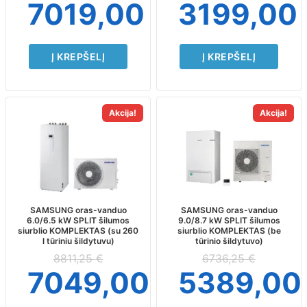
7019,00
€
3199,00
Į KREPŠELĮ
Į KREPŠELĮ
Akcija!
Akcija!
SAMSUNG oras-vanduo
SAMSUNG oras-vanduo
6.0/6.5 kW SPLIT šilumos
9.0/8.7 kW SPLIT šilumos
siurblio KOMPLEKTAS (su 260
siurblio KOMPLEKTAS (be
l tūriniu šildytuvu)
tūrinio šildytuvo)
8811,25
€
6736,25
€
7049,00
€
5389,0