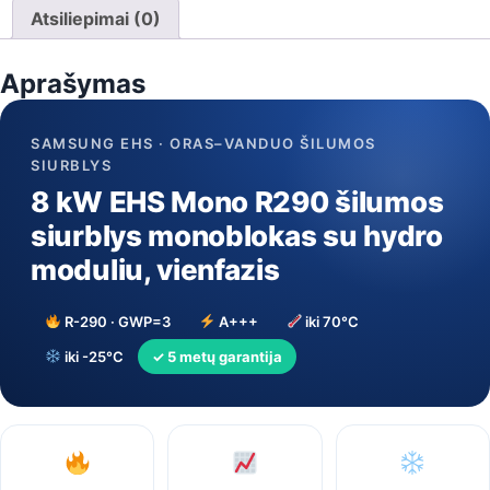
R290
Atsiliepimai (0)
šilumos
siurblys
Aprašymas
monoblokas
su
hydro
SAMSUNG EHS · ORAS–VANDUO ŠILUMOS
moduliu,
SIURBLYS
vienfazis
8 kW EHS Mono R290 šilumos
siurblys monoblokas su hydro
moduliu, vienfazis
R-290 · GWP=3
A+++
iki 70°C
iki -25°C
✓ 5 metų garantija