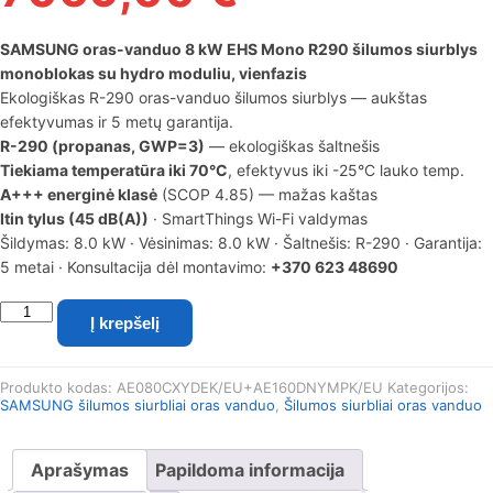
SAMSUNG oras-vanduo 8 kW EHS Mono R290 šilumos siurblys
monoblokas su hydro moduliu, vienfazis
Ekologiškas R-290 oras-vanduo šilumos siurblys — aukštas
efektyvumas ir 5 metų garantija.
R-290 (propanas, GWP=3)
— ekologiškas šaltnešis
Tiekiama temperatūra iki 70°C
, efektyvus iki -25°C lauko temp.
A+++ energinė klasė
(SCOP 4.85) — mažas kaštas
Itin tylus (45 dB(A))
· SmartThings Wi-Fi valdymas
Šildymas: 8.0 kW · Vėsinimas: 8.0 kW · Šaltnešis: R-290 · Garantija:
5 metai · Konsultacija dėl montavimo:
+370 623 48690
produkto
Į krepšelį
kiekis:
SAMSUNG
oras-
Produkto kodas:
AE080CXYDEK/EU+AE160DNYMPK/EU
Kategorijos:
vanduo
SAMSUNG šilumos siurbliai oras vanduo
,
Šilumos siurbliai oras vanduo
8
kW
EHS
Aprašymas
Papildoma informacija
Mono