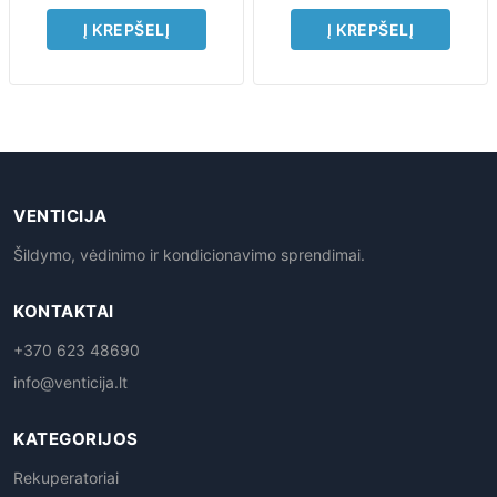
Į KREPŠELĮ
Į KREPŠELĮ
VENTICIJA
Šildymo, vėdinimo ir kondicionavimo sprendimai.
KONTAKTAI
+370 623 48690
info@venticija.lt
KATEGORIJOS
Rekuperatoriai