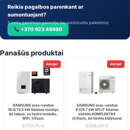
Reikia pagalbos parenkant ar
sumontuojant?
5 metų gamintojo garantija (su autorizuotu paleidimu)
+370 623 48690
Panašūs produktai
Akcija!
Akcija!
SAMSUNG oras–vanduo
SAMSUNG oras-vanduo
16.0/13.5 kW šilumos siurblys
9.0/8.7 kW SPLIT šilumos
be talpos, su hydro moduliu,
siurblio KOMPLEKTAS
WIFI, trifazis
(trifazis, be tūrinio šildytuvo)
8773,75
€
6398,00
€