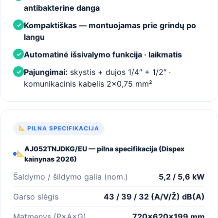
antibakterine danga
Kompaktiškas — montuojamas prie grindų po
✓
langu
Automatinė išsivalymo funkcija · laikmatis
✓
Pajungimai:
skystis + dujos 1/4″ + 1/2″ ·
✓
komunikacinis kabelis 2×0,75 mm²
PILNA SPECIFIKACIJA
AJ052TNJDKG/EU — pilna specifikacija (Dispex
kainynas 2026)
Šaldymo / šildymo galia (nom.)
5,2 / 5,6 kW
Garso slėgis
43 / 39 / 32 (A/V/Ž) dB(A)
Matmenys (P×A×G)
720×620×199 mm