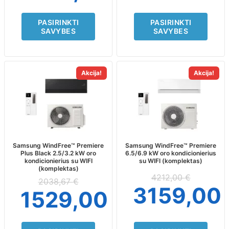
PASIRINKTI
PASIRINKTI
SAVYBES
SAVYBES
This
This
Akcija!
Akcija!
product
product
has
has
multiple
multiple
variants.
variants.
The
The
options
options
may
may
Samsung WindFree™ Premiere
Samsung WindFree™ Premiere
Plus Black 2.5/3.2 kW oro
6.5/6.9 kW oro kondicionierius
be
be
kondicionierius su WIFI
su WIFI (komplektas)
chosen
chosen
(komplektas)
on
on
4212,00
€
2038,67
€
the
the
3159,00
1529,00
€
product
product
page
page