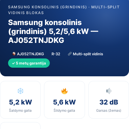
SAMSUNG KONSOLINIS (GRINDINIS) · MULTI-SPLIT
VIDINIS BLOKAS
Samsung konsolinis
(grindinis) 5,2/5,6 kW —
AJ052TNJDKG
AJ052TNJDKG
R-32
Multi-split vidinis
✓ 5 metų garantija
5,2 kW
5,6 kW
32 dB
Šaldymo galia
Šildymo galia
Garsas (žemas)