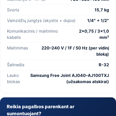
Svoris
15,7 kg
Vamzdžių jungtys (skystis + dujos)
1/4″ + 1/2″
Komunikacinis / maitinimo
2×0,75 / 3×1,0
kabelis
mm²
Maitinimas
220–240 V / 1F / 50 Hz (per vidinį
bloką)
Šaltnešis
R-32
Lauko
Samsung Free Joint AJ040–AJ100TXJ
blokas
(užsakomas atskirai)
Reikia pagalbos parenkant ar
sumontuojant?