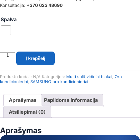
Konsultacija:
+370 623 48690
Spalva
produkto
Į krepšelį
kiekis:
Samsung
konsolinis
Produkto kodas:
N/A
Kategorijos:
Multi split vidiniai blokai
,
Oro
(grindinis)
kondicionieriai
,
SAMSUNG oro kondicionieriai
oro
kondicionierius
5.2/5.6
Aprašymas
Papildoma informacija
kW
(Multi
Atsiliepimai (0)
split)
Aprašymas