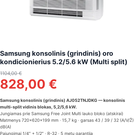
Samsung konsolinis (grindinis) oro
kondicionierius 5.2/5.6 kW (Multi split)
1104,00
€
828,00
€
Samsung konsolinis (grindinis) AJ052TNJDKG — konsolinis
multi-split vidinis blokas, 5,2/5,6 kW.
Jungiamas prie Samsung Free Joint Multi lauko bloko (atskirai)
Matmenys 720×620×199 mm · 15,7 kg · garsas 43 / 39 / 32 (A/V/Ž)
dB(A)
Pajungimai 1/4″ + 1/2″ · R-32 · 5 metų garantija