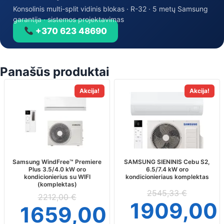
Konsolinis multi-split vidinis blokas · R-32 · 5 metų Samsung
garantija · sistemos projektavimas
+370 623 48690
Panašūs produktai
This
This
Akcija!
Akcija!
product
product
has
has
multiple
multiple
variants.
variants.
The
The
options
options
may
may
Samsung WindFree™ Premiere
SAMSUNG SIENINIS Cebu S2,
Plus 3.5/4.0 kW oro
6.5/7.4 kW oro
be
be
kondicionierius su WIFI
kondicionieriaus komplektas
chosen
chosen
(komplektas)
on
on
2545,33
€
2212,00
€
the
the
1909,00
1659,00
€
product
product
page
page