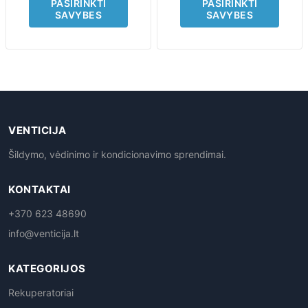
PASIRINKTI
PASIRINKTI
SAVYBES
SAVYBES
VENTICIJA
Šildymo, vėdinimo ir kondicionavimo sprendimai.
KONTAKTAI
+370 623 48690
info@venticija.lt
KATEGORIJOS
Rekuperatoriai