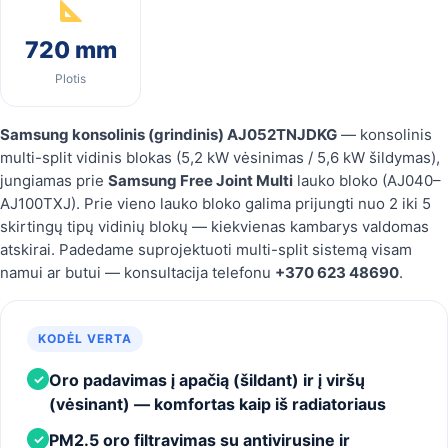
720 mm
Plotis
Samsung konsolinis (grindinis) AJ052TNJDKG
— konsolinis
multi-split vidinis blokas (5,2 kW vėsinimas / 5,6 kW šildymas),
jungiamas prie
Samsung Free Joint Multi
lauko bloko (AJ040–
AJ100TXJ). Prie vieno lauko bloko galima prijungti nuo 2 iki 5
skirtingų tipų vidinių blokų — kiekvienas kambarys valdomas
atskirai. Padedame suprojektuoti multi-split sistemą visam
namui ar butui — konsultacija telefonu
+370 623 48690
.
KODĖL VERTA
Oro padavimas į apačią (šildant) ir į viršų
✓
(vėsinant) — komfortas kaip iš radiatoriaus
PM2.5 oro filtravimas su antivirusine ir
✓