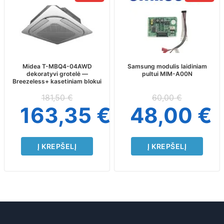
Midea T-MBQ4-04AWD
Samsung modulis laidiniam
dekoratyvi grotelė —
pultui MIM-A00N
Breezeless+ kasetiniam blokui
181,50
€
60,00
€
163,35
€
48,00
€
Į KREPŠELĮ
Į KREPŠELĮ