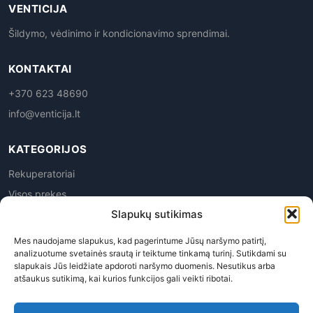
VENTICIJA
Šildymo, vėdinimo ir kondicionavimo sprendimai.
KONTAKTAI
+370 623 48690
info@venticija.lt
KATEGORIJOS
Rekuperatoriai
Visos prekes
Slapukų sutikimas
Mes naudojame slapukus, kad pagerintume Jūsų naršymo patirtį,
analizuotume svetainės srautą ir teiktume tinkamą turinį. Sutikdami su
slapukais Jūs leidžiate apdoroti naršymo duomenis. Nesutikus arba
atšaukus sutikimą, kai kurios funkcijos gali veikti ribotai.
Privatumo politika
|
Prekių grąžinimas
|
Pirkimo