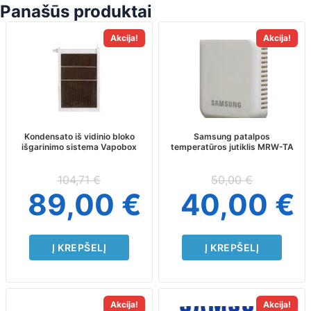
Panašūs produktai
Akcija!
Akcija!
Kondensato iš vidinio bloko
Samsung patalpos
išgarinimo sistema Vapobox
temperatūros jutiklis MRW-TA
104,71
€
50,00
€
89,00
€
40,00
€
Į KREPŠELĮ
Į KREPŠELĮ
Akcija!
Akcija!