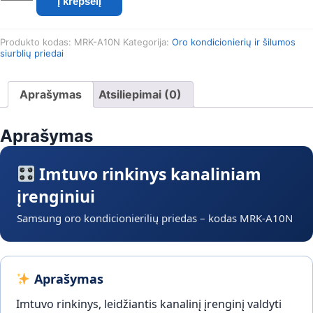
Į krepšelį
kiekis:
Samsung
imtuvo
Produkto kodas:
MRK-A10N
Kategorija:
Oro kondicionierių ir šilumos
rinkinys
siurblių priedai
kanaliniam
MRK-
A10N
Aprašymas
Atsiliepimai (0)
Aprašymas
Imtuvo rinkinys kanaliniam
įrenginiui
Samsung oro kondicionierilių priedas – kodas MRK-A10N
Aprašymas
Imtuvo rinkinys, leidžiantis kanalinį įrenginį valdyti