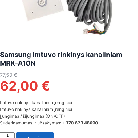
Samsung imtuvo rinkinys kanaliniam
MRK-A10N
77,50
€
62,00
€
Imtuvo rinkinys kanaliniam įrenginiui
Imtuvo rinkinys kanaliniam įrenginiui
Įjungimas / išjungimas (ON/OFF)
Suderinamumas ir užsakymas:
+370 623 48690
produkto