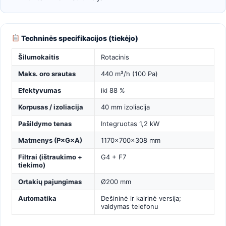
Techninės specifikacijos (tiekėjo)
Šilumokaitis
Rotacinis
Maks. oro srautas
440 m³/h (100 Pa)
Efektyvumas
iki 88 %
Korpusas / izoliacija
40 mm izoliacija
Pašildymo tenas
Integruotas 1,2 kW
Matmenys (P×G×A)
1170×700×308 mm
Filtrai (ištraukimo +
G4 + F7
tiekimo)
Ortakių pajungimas
Ø200 mm
Automatika
Dešininė ir kairinė versija;
valdymas telefonu