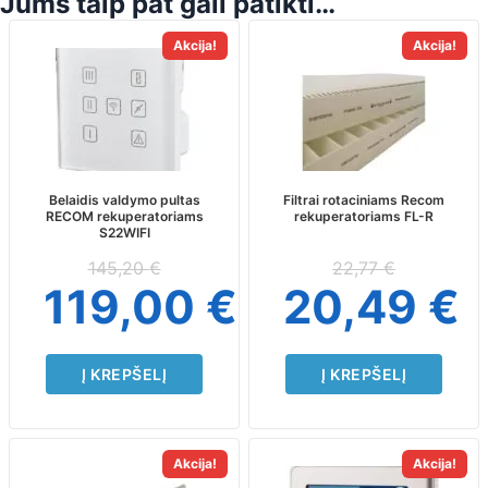
Jums taip pat gali patikti…
Akcija!
Akcija!
Belaidis valdymo pultas
Filtrai rotaciniams Recom
RECOM rekuperatoriams
rekuperatoriams FL-R
S22WIFI
145,20
€
22,77
€
119,00
€
20,49
€
Į KREPŠELĮ
Į KREPŠELĮ
Akcija!
Akcija!