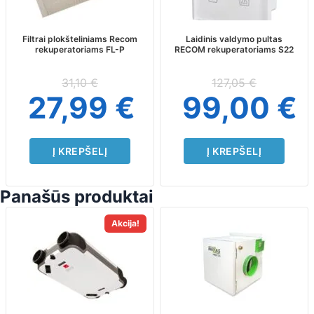
Filtrai plokšteliniams Recom
Laidinis valdymo pultas
rekuperatoriams FL-P
RECOM rekuperatoriams S22
31,10
€
127,05
€
27,99
€
99,00
€
Į KREPŠELĮ
Į KREPŠELĮ
Panašūs produktai
Akcija!