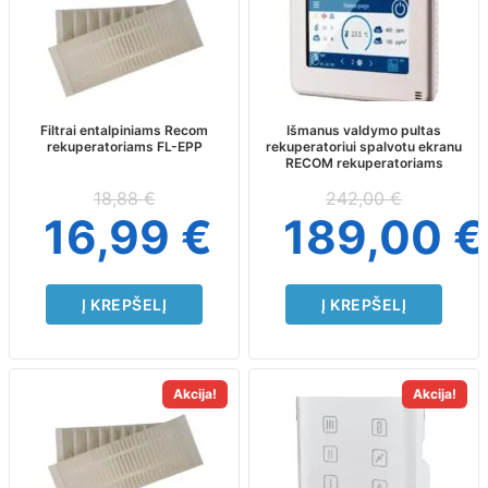
Filtrai entalpiniams Recom
Išmanus valdymo pultas
rekuperatoriams FL-EPP
rekuperatoriui spalvotu ekranu
RECOM rekuperatoriams
18,88
€
242,00
€
16,99
€
189,00
€
Į KREPŠELĮ
Į KREPŠELĮ
Akcija!
Akcija!