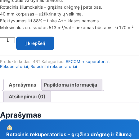
Integruotas valdymas telefonu.
Rotacinis šilumokaitis – grąžina drėgmę į patalpas.
40 mm korpusas – užtikrina tylų veikimą.
Efektyvumas iki 88% – tinka A++ klasės namams.
Maksimalus oro srautas 513 m³/val – tinkamas būstams iki 170 m².
produkto
Į krepšelį
kiekis:
Rotacinis
lubinis
Produkto kodas:
4RT
Kategorijos:
RECOM rekuperatoriai
,
rekuperatorius
Rekuperatoriai
,
Rotaciniai rekuperatoriai
RECOM
4RT
su
Aprašymas
Papildoma informacija
WIFI
valdymu
Atsiliepimai (0)
Aprašymas
Rotacinis rekuperatorius – grąžina drėgmę ir šilumą