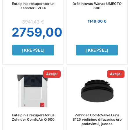
Entalpinis rekuperatorius
Drėkintuvas Wanas UMECTO
Zehnder EVO 4
600
3941,43
€
1149,00
€
2759,00
€
Į KREPŠELĮ
Į KREPŠELĮ
Akcija!
Akcija!
Entalpinis rekuperatorius
Zehnder ComfoValve Luna
Zehnder ComfoAir Q 600
S125 vėdinimo difuzorius oro
padavimui, juodas