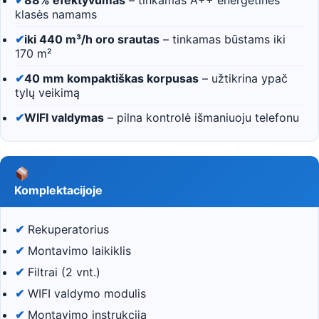
klasės namams
✔
iki 440 m³/h oro srautas
– tinkamas būstams iki
170 m²
✔
40 mm kompaktiškas korpusas
– užtikrina ypač
tylų veikimą
✔
WIFI valdymas
– pilna kontrolė išmaniuoju telefonu
Komplektacijoje
✔
Rekuperatorius
✔
Montavimo laikiklis
✔
Filtrai (2 vnt.)
✔
WIFI valdymo modulis
✔
Montavimo instrukcija