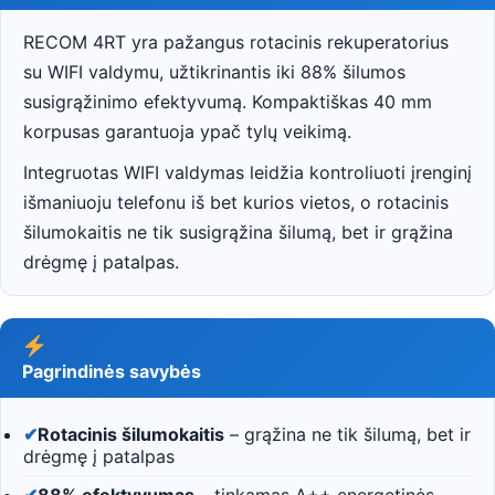
RECOM 4RT yra pažangus rotacinis rekuperatorius
su WIFI valdymu, užtikrinantis iki 88% šilumos
susigrąžinimo efektyvumą. Kompaktiškas 40 mm
korpusas garantuoja ypač tylų veikimą.
Integruotas WIFI valdymas leidžia kontroliuoti įrenginį
išmaniuoju telefonu iš bet kurios vietos, o rotacinis
šilumokaitis ne tik susigrąžina šilumą, bet ir grąžina
drėgmę į patalpas.
Pagrindinės savybės
✔
Rotacinis šilumokaitis
– grąžina ne tik šilumą, bet ir
drėgmę į patalpas
✔
88% efektyvumas
– tinkamas A++ energetinės