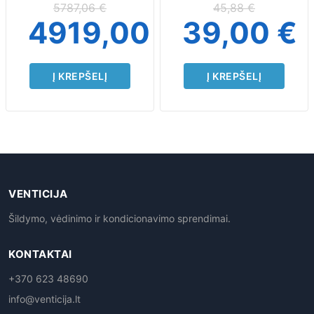
5787,06
€
45,88
€
4919,00
€
39,00
€
Į KREPŠELĮ
Į KREPŠELĮ
VENTICIJA
Šildymo, vėdinimo ir kondicionavimo sprendimai.
KONTAKTAI
+370 623 48690
info@venticija.lt