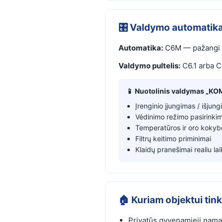
🎛️ Valdymo automatika 
Automatika:
C6M — pažangi au
Valdymo pultelis:
C6.1 arba C
📱 Nuotolinis valdymas „K
Įrenginio įjungimas / išjung
Vėdinimo režimo pasirinki
Temperatūros ir oro kokyb
Filtrų keitimo priminimai
Klaidų pranešimai realiu la
🏠 Kuriam objektui tin
Privatūs gyvenamieji nama