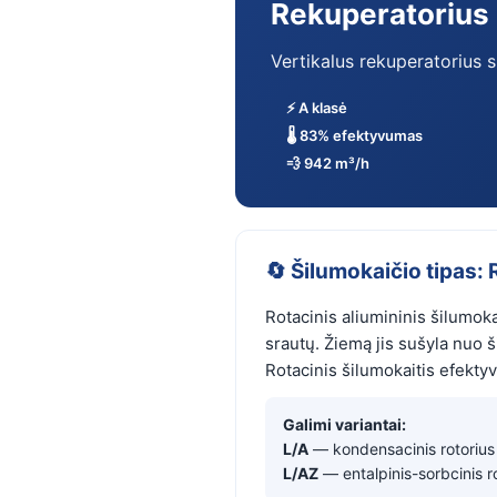
Rekuperatoriu
Vertikalus rekuperatorius 
⚡ A klasė
🌡️ 83% efektyvumas
💨 942 m³/h
🔄 Šilumokaičio tipas: 
Rotacinis aliumininis šilumoka
srautų. Žiemą jis sušyla nuo š
Rotacinis šilumokaitis efekty
Galimi variantai:
L/A
— kondensacinis rotorius 
L/AZ
— entalpinis-sorbcinis 