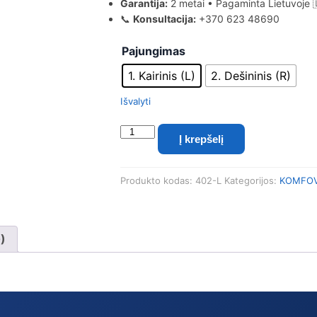
Garantija:
2 metai • Pagaminta Lietuvoje 
📞
Konsultacija:
+370 623 48690
Pajungimas
1. Kairinis (L)
2. Dešininis (R)
Išvalyti
produkto
Į krepšelį
kiekis:
Rekuperatorius
KOMFOVENT
Produkto kodas:
402-L
Kategorijos:
KOMFOVE
Domekt
R
900
V
0)
C6M