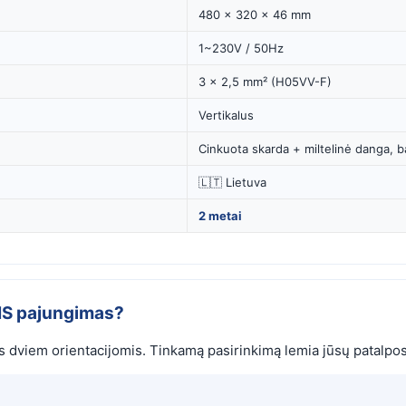
480 × 320 × 46 mm
1~230V / 50Hz
3 × 2,5 mm² (H05VV-F)
Vertikalus
Cinkuota skarda + miltelinė danga, b
🇱🇹 Lietuva
2 metai
NIS pajungimas?
dviem orientacijomis. Tinkamą pasirinkimą lemia jūsų patalpos p