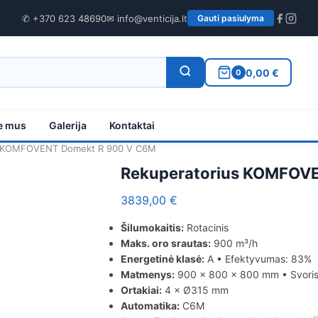
✆ +370 623 48690
✉ info@venticija.lt
Gauti pasiulyma
0,00 €
0
e mus
Galerija
Kontaktai
s KOMFOVENT Domekt R 900 V C6M
Rekuperatorius KOMFOV
3839,00
€
Šilumokaitis:
Rotacinis
Maks. oro srautas:
900 m³/h
Energetinė klasė:
A • Efektyvumas: 83%
Matmenys:
900 × 800 × 800 mm • Svoris
Ortakiai:
4 × Ø315 mm
Automatika:
C6M