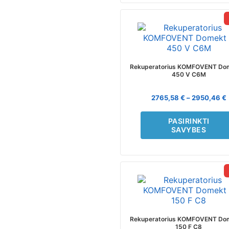
page
This
product
has
multiple
variants.
Rekuperatorius KOMFOVENT Do
The
450 V C6M
options
may
2765,58
€
–
2950,46
€
be
chosen
PASIRINKTI
on
SAVYBES
the
product
page
This
product
has
multiple
variants.
Rekuperatorius KOMFOVENT Do
The
150 F C8