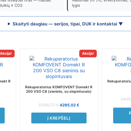
amas išvalytas oras — mažiau
Našumas (m³/h), efektyvumas, S
dulkių ir CO2
lygis
Skaityti daugiau — serijos, tipai, DUK ir kontaktai ▼
Akcija!
Akcija!
mekt R
Rekuperator
Rekuperatorius KOMFOVENT Domekt R
200 VSO C8 (sieninis, su slopintuvais)
2436
5368,77
€
4295,02
€
Į KREPŠELĮ