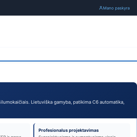
Mano paskyra
 šilumokaičiais. Lietuviška gamyba, patikima C6 automatika,
Profesionalus projektavimas