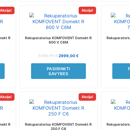
Akcija!
Akcija!
This
product
has
multiple
variants.
mekt R
Rekuperatorius KOMFOVENT Domekt R
Rekuperator
The
600 V C6M
options
may
3748,75
€
2999,00
€
be
chosen
PASIRINKTI
on
SAVYBES
the
product
page
Akcija!
Akcija!
This
product
has
multiple
variants.
mekt R
Rekuperatorius KOMFOVENT Domekt R
Rekuperator
The
250 F C6