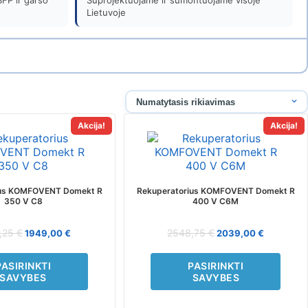
FP ir garso
Suprojektuojame ir sumontuojame visoje
Lietuvoje
Akcija!
Akcija!
This
This
product
product
has
has
multiple
multiple
variants.
variants.
ius KOMFOVENT Domekt R
Rekuperatorius KOMFOVENT Domekt R
The
The
350 V C8
400 V C6M
options
options
may
may
,25
€
2548,75
€
1949,00
€
2039,00
€
be
be
chosen
chosen
PASIRINKTI
PASIRINKTI
on
on
SAVYBES
SAVYBES
the
the
product
product