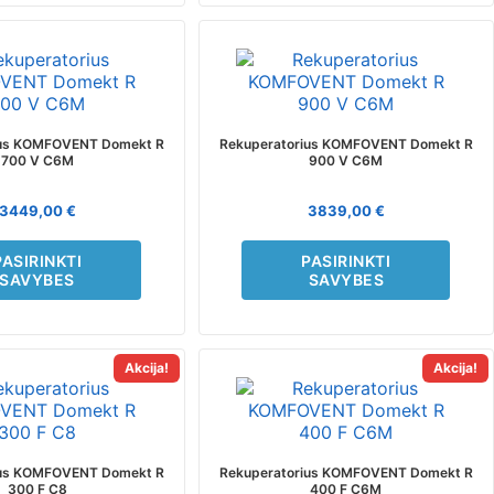
page
page
This
This
product
product
has
has
multiple
multiple
variants.
variants.
ius KOMFOVENT Domekt R
Rekuperatorius KOMFOVENT Domekt R
The
The
700 V C6M
900 V C6M
options
options
may
may
3449,00
€
3839,00
€
be
be
chosen
chosen
PASIRINKTI
PASIRINKTI
on
on
SAVYBES
SAVYBES
the
the
product
product
page
page
Akcija!
Akcija!
This
This
product
product
has
has
multiple
multiple
variants.
variants.
ius KOMFOVENT Domekt R
Rekuperatorius KOMFOVENT Domekt R
The
The
300 F C8
400 F C6M