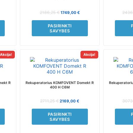
options
may
2186,25
€
2436
1749,00
€
be
chosen
PASIRINKTI
on
SAVYBES
the
product
page
Akcija!
Akcija!
This
product
has
multiple
variants.
mekt R
Rekuperatorius KOMFOVENT Domekt R
Rekuperator
The
400 H C6M
options
may
2711,25
€
3073
2169,00
€
be
chosen
PASIRINKTI
on
SAVYBES
the
product