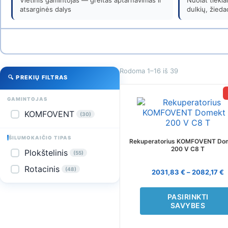
Venticija
Vietinis gamintojas — greitas aptarnavimas ir
Nuolat tieki
atsarginės dalys
dulkių, žieda
Rodoma 1–16 iš 39
🔍 PREKIŲ FILTRAS
This
GAMINTOJAS
product
KOMFOVENT
(30)
has
multiple
variants.
ŠILUMOKAIČIO TIPAS
Rekuperatorius KOMFOVENT Do
The
200 V C8 T
Plokštelinis
(55)
options
may
Rotacinis
(48)
2031,83
€
–
2082,17
€
be
chosen
PASIRINKTI
on
SAVYBES
the
product