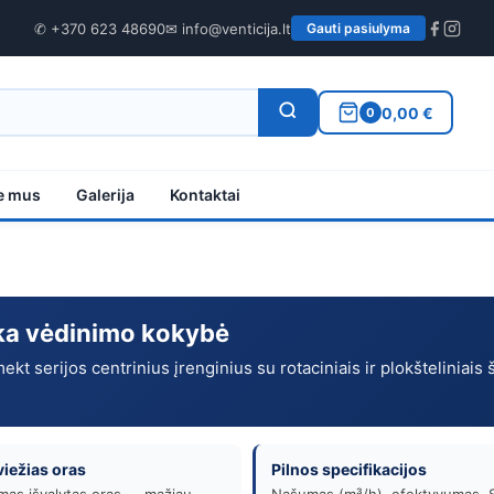
✆ +370 623 48690
✉ info@venticija.lt
Gauti pasiulyma
0,00 €
0
e mus
Galerija
Kontaktai
ška vėdinimo kokybė
kt serijos centrinius įrenginius su rotaciniais ir plokšteliniais
viežias oras
Pilnos specifikacijos