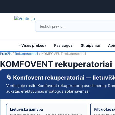
≡ Visos prekes
Paslaugos
Straipsniai
Api
KOMFOVENT
Pradžia
/
Rekuperatoriai
/ KOMFOVENT rekuperatoriai
KOMFOVENT rekuperatoriai
rekuperatoriai
–
🌀 Komfovent rekuperatoriai — lietuvi
pirkti
Venticijoje rasite Komfovent rekuperatorių asortimentą: Dome
aukštas efektyvumas ir patogus aptarnavimas.
internetu
|
Lietuviška gamyba
Filtruotas š