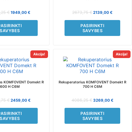
options
options
may
may
,25
€
2673,75
€
1949,00
€
2139,00
€
be
be
chosen
chosen
PASIRINKTI
PASIRINKTI
on
on
SAVYBES
SAVYBES
the
the
product
product
page
page
Akcija!
Akcija!
This
This
product
product
has
has
multiple
multiple
variants.
variants.
ius KOMFOVENT Domekt R
Rekuperatorius KOMFOVENT Domekt R
The
The
600 H C6M
700 H C6M
options
options
may
may
,75
€
4086,25
€
2459,00
€
3269,00
€
be
be
chosen
chosen
PASIRINKTI
PASIRINKTI
on
on
SAVYBES
SAVYBES
the
the
product
product