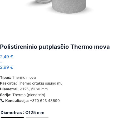
Polistireninio putplasčio Thermo mova
2,49
€
–
2,99
€
Tipas:
Thermo mova
Paskirtis:
Thermo ortakių sujungimui
Diametrai:
Ø125, Ø160 mm
Serija:
Thermo (plonesnis)
Konsultacija:
+370 623 48690
Diametras
: Ø125 mm