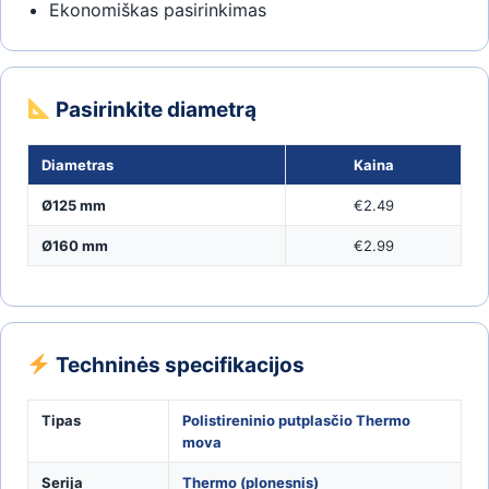
Ekonomiškas pasirinkimas
Pasirinkite diametrą
Diametras
Kaina
Ø125 mm
€2.49
Ø160 mm
€2.99
Techninės specifikacijos
Tipas
Polistireninio putplasčio Thermo
mova
Serija
Thermo (plonesnis)