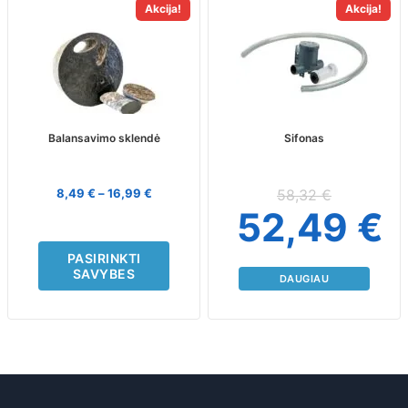
This
Akcija!
Akcija!
product
has
multiple
variants.
The
options
may
Balansavimo sklendė
Sifonas
be
chosen
on
8,49
€
–
16,99
€
58,32
€
the
52,49
€
product
page
PASIRINKTI
SAVYBES
DAUGIAU