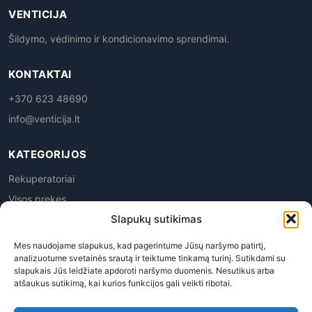
VENTICIJA
Šildymo, vėdinimo ir kondicionavimo sprendimai.
KONTAKTAI
+370 623 48690
info@venticija.lt
KATEGORIJOS
Rekuperatoriai
Visos prekes
Slapukų sutikimas
Mes naudojame slapukus, kad pagerintume Jūsų naršymo patirtį,
analizuotume svetainės srautą ir teiktume tinkamą turinį. Sutikdami su
slapukais Jūs leidžiate apdoroti naršymo duomenis. Nesutikus arba
atšaukus sutikimą, kai kurios funkcijos gali veikti ribotai.
Privatumo politika
|
Prekių grąžinimas
|
Pirkimo