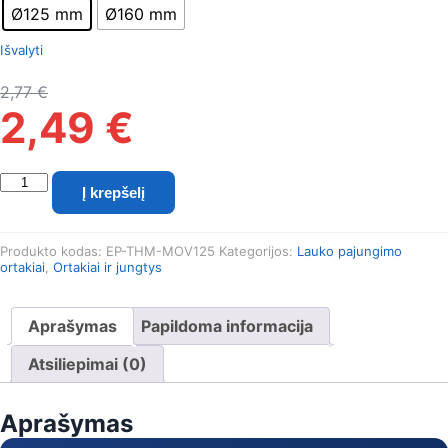
Ø125 mm
Ø160 mm
Išvalyti
2,77
€
2,49
€
produkto
Į krepšelį
kiekis:
Polistireninio
putplasčio
Produkto kodas:
EP-THM-MOV125
Kategorijos:
Lauko pajungimo
Thermo
ortakiai
,
Ortakiai ir jungtys
mova
Aprašymas
Papildoma informacija
Atsiliepimai (0)
Aprašymas