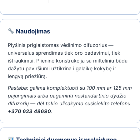
Naudojimas
Plyšinis priglaistomas vėdinimo difuzorius —
universalus sprendimas tiek oro padavimui, tiek
ištraukimui. Plieninė konstrukcija su milteliniu būdu
dažytu paviršiumi užtikrina ilgalaikę kokybę ir
lengvą priežiūrą.
Pastaba: galima komplektuoti su 100 mm ar 125 mm
pajungimais arba pagaminti nestandartinio dydžio
difuzorių — dėl tokio užsakymo susisiekite telefonu
+370 623 48690
.
Techniniai duomenys ir pralaidumo