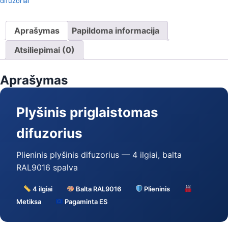
difuzoriai
Aprašymas
Papildoma informacija
Atsiliepimai (0)
Aprašymas
Plyšinis priglaistomas
difuzorius
Plieninis plyšinis difuzorius — 4 ilgiai, balta
RAL9016 spalva
4 ilgiai
Balta RAL9016
Plieninis
Metiksa
Pagaminta ES