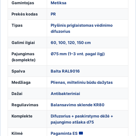
Gamintojas
Metiksa
Prekės kodas
PR
Tipas
Plyšinis priglaistomas vėdinimo
difuzorius
Galimi ilgiai
60, 100, 120, 150 cm
Pajungimas
Ø75 mm (1–3 vnt. pagal ilgį)
(komplekte)
Spalva
Balta RAL9016
Medžiaga
Plienas, milteliniu būdu dažytas
Dažai
Antibakteriniai
Reguliavimas
Balansavimo sklende KR80
Komplekte
Difuzorius + paskirstymo dėžė +
pajungimo atšaka d75
Kilmė
Pagaminta ES