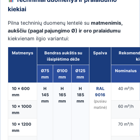
kiekiai
Pilna techninių duomenų lentelė su
matmenimis,
aukščiu (pagal pajungimo Ø) ir oro pralaidumu
kiekvienam ilgio variantui:
Matmenys
Bendras aukštis su
Spalva
Rekomend
išsiplėtimo dėže
ki
Ø75
Ø100
Ø125
Nominalus
mm
mm
mm
10 × 600
H
H
H
RAL
40 m³/h
mm
145
165
185
9016
mm
mm
mm
(pusiau
10 × 1000
60 m³/h
matinė)
mm
10 × 1200
70 m³/h
mm