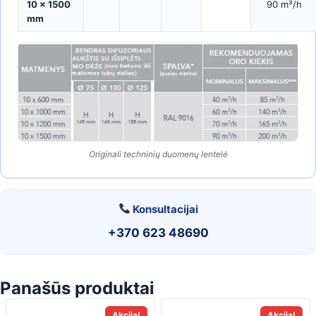
10 × 1500
90 m³/h
mm
Originali techninių duomenų lentelė
Konsultacijai
+370 623 48690
Panašūs produktai
Akcija!
Akcija!