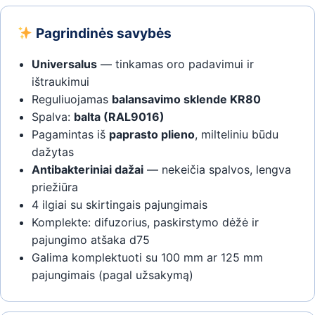
Pagrindinės savybės
Universalus
— tinkamas oro padavimui ir
ištraukimui
Reguliuojamas
balansavimo sklende KR80
Spalva:
balta (RAL9016)
Pagamintas iš
paprasto plieno
, milteliniu būdu
dažytas
Antibakteriniai dažai
— nekeičia spalvos, lengva
priežiūra
4 ilgiai su skirtingais pajungimais
Komplekte: difuzorius, paskirstymo dėžė ir
pajungimo atšaka d75
Galima komplektuoti su 100 mm ar 125 mm
pajungimais (pagal užsakymą)