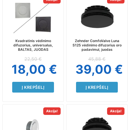
Kvadratinis vėdinimo
Zehnder ComfoValve Luna
difuzorius, universalus,
S125 vėdinimo difuzorius oro
BALTAS, JUODAS
padavimui, juodas
22,50
€
45,88
€
18,00
€
39,00
€
Į KREPŠELĮ
Į KREPŠELĮ
This
Akcija!
Akcija!
product
has
multiple