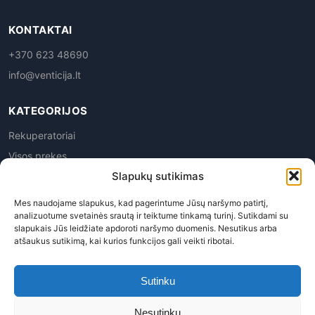
KONTAKTAI
+370 623 48690
info@venticija.lt
KATEGORIJOS
Rekuperatoriai
Visos prekes
Slapukų sutikimas
Mes naudojame slapukus, kad pagerintume Jūsų naršymo patirtį,
analizuotume svetainės srautą ir teiktume tinkamą turinį. Sutikdami su
slapukais Jūs leidžiate apdoroti naršymo duomenis. Nesutikus arba
atšaukus sutikimą, kai kurios funkcijos gali veikti ribotai.
Privatumo politika
|
Prekių grąžinimas
|
Pirkimo
taisyklės
|
Pristatymas
|
Kontaktai
Sutinku
Venticija, MB | Į.k. 305945763 | PVM kodas LT100015113619
Nesutinku