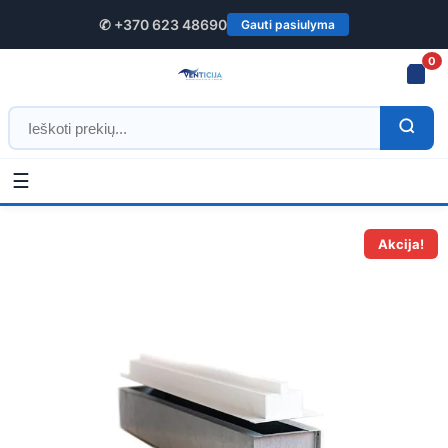
✆ +370 623 48690
Gauti pasiulyma
0
☰
Pradžia
/
Vėdinimo difuzoriai
/
Plyšiniai difuzoriai
/ Plyšinis priglaistomas
difuzorius
Akcija!