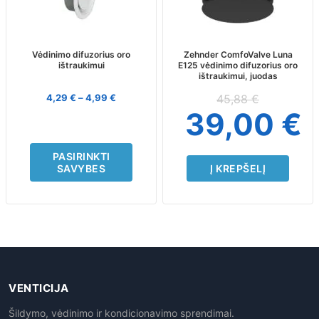
variants.
The
options
may
Vėdinimo difuzorius oro
Zehnder ComfoValve Luna
ištraukimui
E125 vėdinimo difuzorius oro
be
ištraukimui, juodas
chosen
on
4,29
€
–
4,99
€
45,88
€
the
39,00
€
product
page
PASIRINKTI
SAVYBES
Į KREPŠELĮ
VENTICIJA
Šildymo, vėdinimo ir kondicionavimo sprendimai.