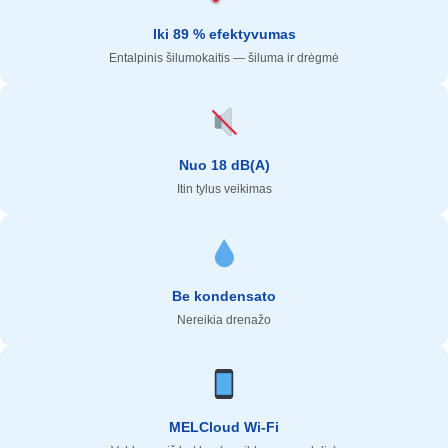
Iki 89 % efektyvumas
Entalpinis šilumokaitis — šiluma ir drėgmė
Nuo 18 dB(A)
Itin tylus veikimas
Be kondensato
Nereikia drenažo
MELCloud Wi-Fi