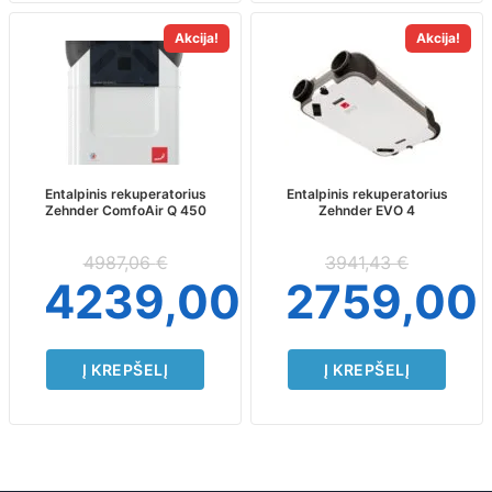
Akcija!
Akcija!
Entalpinis rekuperatorius
Entalpinis rekuperatorius
Zehnder ComfoAir Q 450
Zehnder EVO 4
4987,06
€
3941,43
€
4239,00
€
2759,00
Į KREPŠELĮ
Į KREPŠELĮ