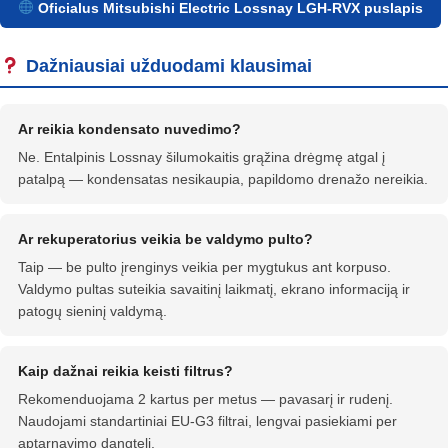
Oficialus Mitsubishi Electric Lossnay LGH-RVX puslapis
Dažniausiai užduodami klausimai
Ar reikia kondensato nuvedimo?
Ne. Entalpinis Lossnay šilumokaitis grąžina drėgmę atgal į
patalpą — kondensatas nesikaupia, papildomo drenažo nereikia.
Ar rekuperatorius veikia be valdymo pulto?
Taip — be pulto įrenginys veikia per mygtukus ant korpuso.
Valdymo pultas suteikia savaitinį laikmatį, ekrano informaciją ir
patogų sieninį valdymą.
Kaip dažnai reikia keisti filtrus?
Rekomenduojama 2 kartus per metus — pavasarį ir rudenį.
Naudojami standartiniai EU-G3 filtrai, lengvai pasiekiami per
aptarnavimo dangtelį.