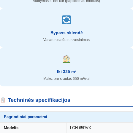
Valdymas iš bet kur (papildomas modulis)
Bypass sklendė
Vasaros natūralus vėsinimas
Iki 325 m²
Maks. oro srautas 650 m³/val
Techninės specifikacijos
Pagrindiniai parametrai
Modelis
LGH-65RVX