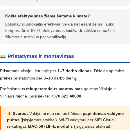
Kokia efektyvumas žiemą šaltame klimate?
Lossnay šilumokaitis efektyviai veikia net esant žemai lauko
temperatūrai. 89 % efektyvumas leidžia drastiškai sumažinti
šilumos nuostolius per ventiliaciją.
Pristatymas ir montavimas
Pristatome visoje Lietuvoje per
1–7 darbo dienas
. Didelės apimties
prekės pristatomos per 3–10 darbo dienų.
Profesionalus
rekuperatoriaus montavimas
galimas Vilniuje ir
Vilniaus rajone. Susisiekite:
+370 623 48690
Svarbu:
Valdymui nuo sienos būtinas
papildomas valdymo
pultas
(įsigyjamas atskirai). Wi-Fi valdymui per MELCloud
reikalingas
MAC-5671IF-E modulis
(įsigyjamas atskirai).