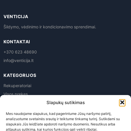
VENTICIJA
Šildymo, vėdinimo ir kondicionavimo sprendimai.
KONTAKTAI
+370 623 48690
info@venticija.lt
KATEGORIJOS
Rekuperatoriai
Visos prekes
Slapukų sutikimas
Mes naudojame slapukus, kad pagerintume Jūsų naršymo patirtį,
analizuotume svetainės srautą ir teiktume tinkamą turinį. Sutikdami su
slapukais Jūs leidžiate apdoroti naršymo duomenis. Nesutikus arba
atšaukus sutikimą, kai kurios funkcijos gali veikti ribotai.