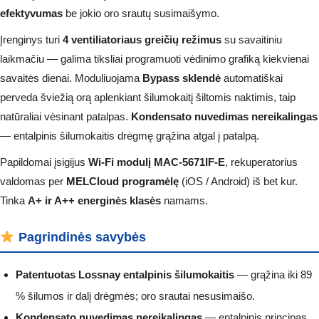
efektyvumas
be jokio oro srautų susimaišymo.
Įrenginys turi
4 ventiliatoriaus greičių režimus
su savaitiniu
laikmačiu — galima tiksliai programuoti vėdinimo grafiką kiekvienai
savaitės dienai. Moduliuojama
Bypass sklendė
automatiškai
perveda šviežią orą aplenkiant šilumokaitį šiltomis naktimis, taip
natūraliai vėsinant patalpas.
Kondensato nuvedimas nereikalingas
— entalpinis šilumokaitis drėgmę grąžina atgal į patalpą.
Papildomai įsigijus
Wi-Fi modulį MAC-5671IF-E
, rekuperatorius
valdomas per
MELCloud programėlę
(iOS / Android) iš bet kur.
Tinka
A+ ir A++ energinės klasės
namams.
Pagrindinės savybės
Patentuotas Lossnay entalpinis šilumokaitis
— grąžina iki 89
% šilumos ir dalį drėgmės; oro srautai nesusimaišo.
Kondensato nuvedimas nereikalingas
— entalpinis principas