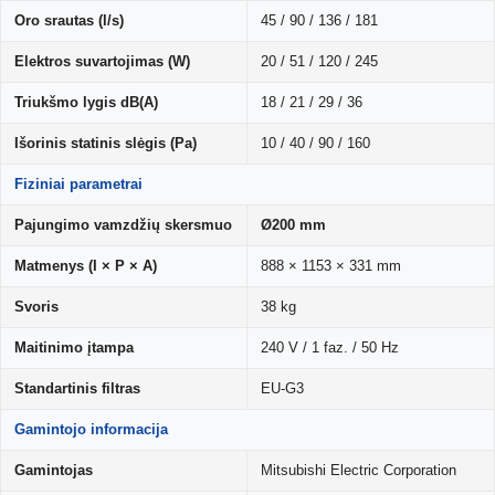
Oro srautas (l/s)
45 / 90 / 136 / 181
Elektros suvartojimas (W)
20 / 51 / 120 / 245
Triukšmo lygis dB(A)
18 / 21 / 29 / 36
Išorinis statinis slėgis (Pa)
10 / 40 / 90 / 160
Fiziniai parametrai
Pajungimo vamzdžių skersmuo
Ø200 mm
Matmenys (I × P × A)
888 × 1153 × 331 mm
Svoris
38 kg
Maitinimo įtampa
240 V / 1 faz. / 50 Hz
Standartinis filtras
EU-G3
Gamintojo informacija
Gamintojas
Mitsubishi Electric Corporation