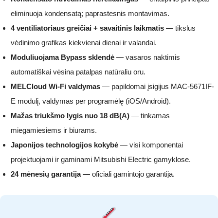
eliminuoja kondensatą; paprastesnis montavimas.
4 ventiliatoriaus greičiai + savaitinis laikmatis
— tikslus
vėdinimo grafikas kiekvienai dienai ir valandai.
Moduliuojama Bypass sklendė
— vasaros naktimis
automatiškai vėsina patalpas natūraliu oru.
MELCloud Wi-Fi valdymas
— papildomai įsigijus MAC-5671IF-
E modulį, valdymas per programėlę (iOS/Android).
Mažas triukšmo lygis nuo 18 dB(A)
— tinkamas
miegamiesiems ir biurams.
Japonijos technologijos kokybė
— visi komponentai
projektuojami ir gaminami Mitsubishi Electric gamyklose.
24 mėnesių garantija
— oficiali gamintojo garantija.