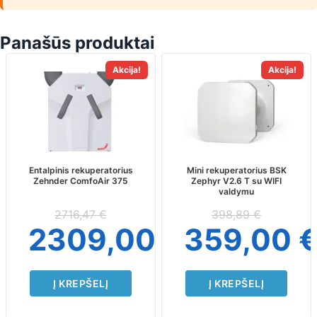
Panašūs produktai
Akcija!
Akcija!
Entalpinis rekuperatorius
Mini rekuperatorius BSK
Zehnder ComfoAir 375
Zephyr V2.6 T su WIFI
valdymu
2716,47
€
398,89
€
2309,00
€
359,00
Į KREPŠELĮ
Į KREPŠELĮ