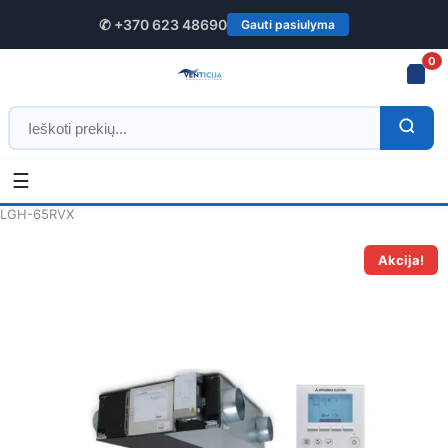
✆ +370 623 48690
Gauti pasiulyma
0
☰
Pradžia
/
Rekuperatoriai
/
MITSUBISHI Electric
rekuperatoriai
/ Plokštelinis rekuperatorius Mitsubishi Electric Lossnay
LGH-65RVX
Akcija!