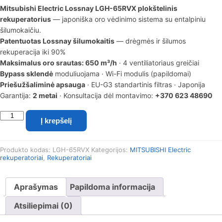
Mitsubishi Electric Lossnay LGH-65RVX plokštelinis
rekuperatorius
— japoniška oro vėdinimo sistema su entalpiniu
šilumokaičiu.
Patentuotas Lossnay šilumokaitis
— drėgmės ir šilumos
rekuperacija iki 90%
Maksimalus oro srautas: 650 m³/h
· 4 ventiliatoriaus greičiai
Bypass sklendė
moduliuojama · Wi-Fi modulis (papildomai)
Priešužšaliminė apsauga
· EU-G3 standartinis filtras · Japonija
Garantija:
2 metai
· Konsultacija dėl montavimo:
+370 623 48690
produkto
Į krepšelį
kiekis:
Plokštelinis
rekuperatorius
Produkto kodas:
LGH-65RVX
Kategorijos:
MITSUBISHI Electric
Mitsubishi
rekuperatoriai
,
Rekuperatoriai
Electric
Lossnay
LGH-
Aprašymas
Papildoma informacija
65RVX
Atsiliepimai (0)