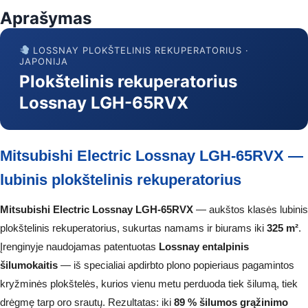
Aprašymas
LOSSNAY PLOKŠTELINIS REKUPERATORIUS ·
JAPONIJA
Plokštelinis rekuperatorius
Lossnay LGH-65RVX
Mitsubishi Electric Lossnay LGH-65RVX —
lubinis plokštelinis rekuperatorius
Mitsubishi Electric Lossnay LGH-65RVX
— aukštos klasės lubinis
plokštelinis rekuperatorius, sukurtas namams ir biurams iki
325 m²
.
Įrenginyje naudojamas patentuotas
Lossnay entalpinis
šilumokaitis
— iš specialiai apdirbto plono popieriaus pagamintos
kryžminės plokštelės, kurios vienu metu perduoda tiek šilumą, tiek
drėgmę tarp oro srautų. Rezultatas: iki
89 % šilumos grąžinimo