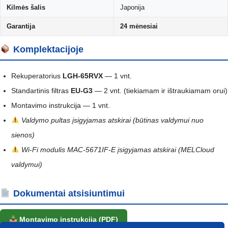
Kilmės šalis
Japonija
Garantija
24 mėnesiai
Komplektacijoje
Rekuperatorius
LGH-65RVX
— 1 vnt.
Standartinis filtras
EU-G3
— 2 vnt. (tiekiamam ir ištraukiamam orui)
Montavimo instrukcija — 1 vnt.
Valdymo pultas įsigyjamas atskirai (būtinas valdymui nuo
sienos)
Wi-Fi modulis MAC-5671IF-E įsigyjamas atskirai (MELCloud
valdymui)
Dokumentai atsisiuntimui
Montavimo instrukcija (PDF)