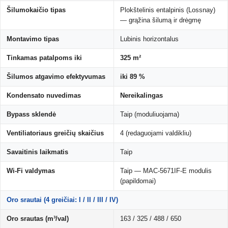
Šilumokaičio tipas
Plokštelinis entalpinis (Lossnay)
— grąžina šilumą ir drėgmę
Montavimo tipas
Lubinis horizontalus
Tinkamas patalpoms iki
325 m²
Šilumos atgavimo efektyvumas
iki 89 %
Kondensato nuvedimas
Nereikalingas
Bypass sklendė
Taip (moduliuojama)
Ventiliatoriaus greičių skaičius
4 (redaguojami valdikliu)
Savaitinis laikmatis
Taip
Wi-Fi valdymas
Taip — MAC-5671IF-E modulis
(papildomai)
Oro srautai (4 greičiai: I / II / III / IV)
Oro srautas (m³/val)
163 / 325 / 488 / 650