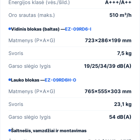
Energijos klasė (vės./šild.)
A+++/A++
Oro srautas (maks.)
510 m³/h
Vidinis blokas (baltas) —
EZ-09RD6-I
Matmenys (P×A×G)
723×286×199 mm
Svoris
7,5 kg
Garso slėgio lygis
19/25/34/39 dB(A)
Lauko blokas —
EZ-09RD6H-O
Matmenys (P×A×G)
765×555×303 mm
Svoris
23,1 kg
Garso slėgio lygis
54 dB(A)
Šaltnešis, vamzdžiai ir montavimas