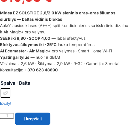
Midea EZ SOLSTICE 2,6/2,9 kW sieninis oras-oras šilumos
siurblys — baltas vidinis blokas
Aukščiausios klasės (A+++) split kondicionierius su išskirtiniu dizainu
ir Air Magic+ oro valymu.
SEER iki 8,80 · SCOP 4,60
— labai efektyvus
Efektyvus šildymas iki -25°C
lauko temperatūros
Al Ecomaster · Air Magic+
oro valymas · Smart Home Wi-Fi
Ypatingai tylus
— nuo 19 dB(A)
Vėsinimas: 2,6 kW · Šildymas: 2,9 kW · R-32 · Garantija: 3 metai ·
Konsultacija:
+370 623 48690
Spalva
: Balta
Išvalyti
produkto
Į krepšelį
kiekis:
Midea