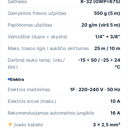
Šaltnešis
R-32 (GWP=675)
Gamyklinis freono užpildas
550 g (5 m)
Papildomas užpildas
20 g/m (virš 5 m)
Vamzdžiai (dujos + skystis)
1/4″ + 3/8″
Maks. trasos ilgis / aukščio skirtumas
25 m / 10 m
Darbinė lauko temp. (vės./
-15 ÷ 50 / -25 ÷ 24
šild.)
°C
Elektra
Elektros maitinimas
1F · 220–240 V · 50 Hz
Elektros srovė (maks.)
10 A
Rekomenduojamas automatinis jungiklis
16 A
Įvado kabelis
3 × 2,5 mm²