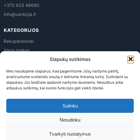
+370 623 48690
info@venticija.lt
KATEGORIJOS
Rekuperatoriai
Visos prekes
Slapukų sutikimas
Mes naudojame slapukus, kad pagerintume Jūsų naršymo patirtį,
analizuotume svetainės srautą ir teiktume tinkamą turinį. Sutikdami su
slapukais Jūs leidžiate apdoroti naršymo duomenis. Nesutikus arba
atšaukus sutikimą, kai kurios funkcijos gali veikti ribotai.
Privatumo politika
|
Prekių grąžinimas
|
Pirkimo
taisyklės
|
Pristatymas
|
Kontaktai
Sutinku
Venticija, MB | Į.k. 305945763 | PVM kodas LT100015113619
Nesutinku
© 2026 Venticija™ - Visos teisės saugomos. Kopijuoti, platinti
svetainės turinį be autorių sutikimo draudžiama.
Tvarkyti nustatymus