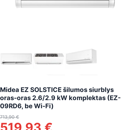
Midea EZ SOLSTICE šilumos siurblys
oras-oras 2.6/2.9 kW komplektas (EZ-
09RD6, be Wi-Fi)
713,90
€
519,93
€