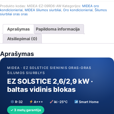
EZ
Produkto kodas:
MIDEA-EZ-09RD6-AW
Kategorijos:
MIDEA oro
SOLSTICE
kondicionieriai
,
MIDEA šilumos siurbliai
,
Oro kondicionieriai
,
Šilumos
šilumos
siurbliai oras oras
siurblys
oras-
oras
Aprašymas
Papildoma informacija
2.6/2.9
kW
Atsiliepimai (0)
komplektas
(EZ-
Aprašymas
09RD6,
be
Wi-
MIDEA · EZ SOLSTICE SIENINIS ORAS-ORAS
Fi)
ŠILUMOS SIURBLYS
EZ SOLSTICE 2,6/2,9 kW ·
baltas vidinis blokas
R-32
A+++
iki -25°C
Smart Home
✓ 3 metų garantija