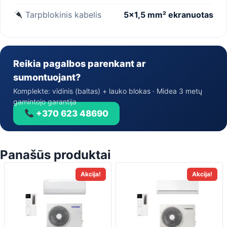
Tarpblokinis kabelis
5×1,5 mm² ekranuotas
Reikia pagalbos parenkant ar
sumontuojant?
Komplekte: vidinis (baltas) + lauko blokas · Midea 3 metų
gamintojo garantija
+370 623 48690
Panašūs produktai
This
This
Akcija!
Akcija!
product
product
has
has
multiple
multiple
variants.
variants.
The
The