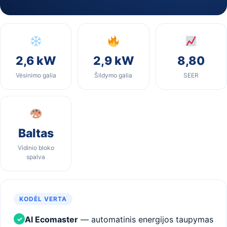
2,6 kW
2,9 kW
8,80
Vėsinimo galia
Šildymo galia
SEER
Baltas
Vidinio bloko
spalva
KODĖL VERTA
Al Ecomaster
— automatinis energijos taupymas
✓