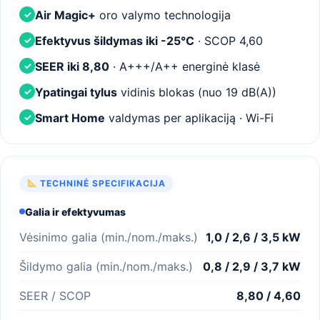
Air Magic+
oro valymo technologija
✓
Efektyvus šildymas iki -25°C
· SCOP 4,60
✓
SEER iki 8,80
· A+++/A++ energinė klasė
✓
Ypatingai tylus
vidinis blokas (nuo 19 dB(A))
✓
Smart Home
valdymas per aplikaciją · Wi-Fi
✓
TECHNINĖ SPECIFIKACIJA
Galia ir efektyvumas
Vėsinimo galia (min./nom./maks.)
1,0 / 2,6 / 3,5 kW
Šildymo galia (min./nom./maks.)
0,8 / 2,9 / 3,7 kW
SEER / SCOP
8,80 / 4,60