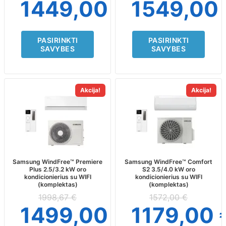
1449,00
€
1549,00
product
product
page
page
PASIRINKTI
PASIRINKTI
SAVYBES
SAVYBES
This
This
Akcija!
Akcija!
product
product
has
has
multiple
multiple
variants.
variants.
The
The
options
options
may
may
Samsung WindFree™ Premiere
Samsung WindFree™ Comfort
Plus 2.5/3.2 kW oro
S2 3.5/4.0 kW oro
be
be
kondicionierius su WIFI
kondicionierius su WIFI
chosen
chosen
(komplektas)
(komplektas)
on
on
1998,67
€
1572,00
€
the
the
1499,00
€
1179,00
product
product
page
page