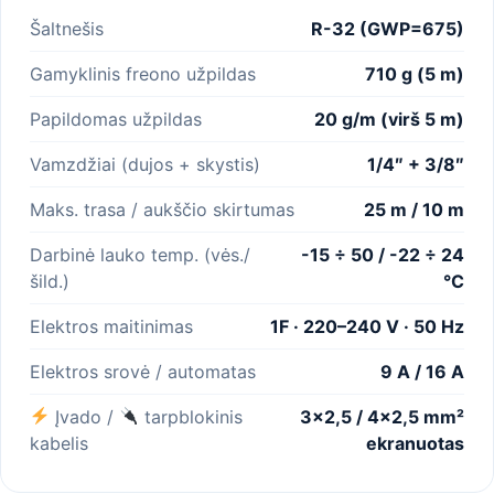
Šaltnešis
R-32 (GWP=675)
Gamyklinis freono užpildas
710 g (5 m)
Papildomas užpildas
20 g/m (virš 5 m)
Vamzdžiai (dujos + skystis)
1/4″ + 3/8″
Maks. trasa / aukščio skirtumas
25 m / 10 m
Darbinė lauko temp. (vės./
-15 ÷ 50 / -22 ÷ 24
šild.)
°C
Elektros maitinimas
1F · 220–240 V · 50 Hz
Elektros srovė / automatas
9 A / 16 A
Įvado /
tarpblokinis
3×2,5 / 4×2,5 mm²
kabelis
ekranuotas