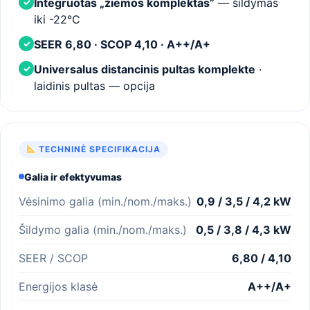
Integruotas „žiemos komplektas”
— šildymas
✓
iki -22°C
SEER 6,80 · SCOP 4,10 · A++/A+
✓
Universalus distancinis pultas komplekte
·
✓
laidinis pultas — opcija
TECHNINĖ SPECIFIKACIJA
Galia ir efektyvumas
Vėsinimo galia (min./nom./maks.)
0,9 / 3,5 / 4,2 kW
Šildymo galia (min./nom./maks.)
0,5 / 3,8 / 4,3 kW
SEER / SCOP
6,80 / 4,10
Energijos klasė
A++/A+