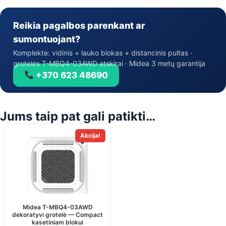
Reikia pagalbos parenkant ar
sumontuojant?
Komplekte: vidinis + lauko blokas + distancinis pultas ·
grotelės T-MBQ4-03AWD atskirai · Midea 3 metų garantija
+370 623 48690
Jums taip pat gali patikti…
Akcija!
Midea T-MBQ4-03AWD
dekoratyvi grotelė — Compact
kasetiniam blokui