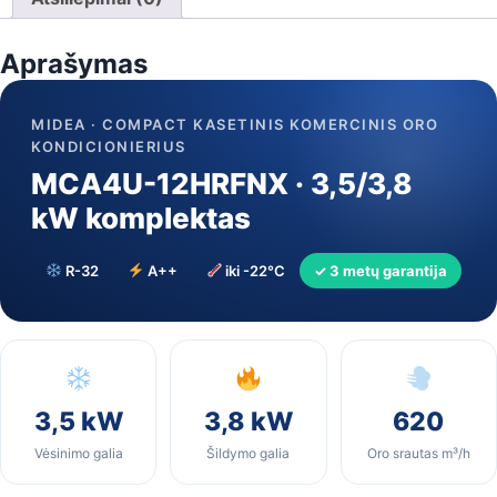
komplektas
—
Aprašymas
be
dekoratyvių
grotelių
MIDEA · COMPACT KASETINIS KOMERCINIS ORO
KONDICIONIERIUS
MCA4U-12HRFNX · 3,5/3,8
kW komplektas
R-32
A++
iki -22°C
✓ 3 metų garantija
3,5 kW
3,8 kW
620
Vėsinimo galia
Šildymo galia
Oro srautas m³/h