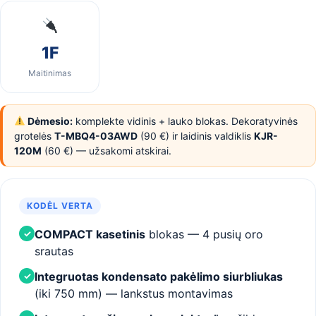
1F
Maitinimas
Dėmesio:
komplekte vidinis + lauko blokas. Dekoratyvinės
grotelės
T-MBQ4-03AWD
(90 €) ir laidinis valdiklis
KJR-
120M
(60 €) — užsakomi atskirai.
KODĖL VERTA
COMPACT kasetinis
blokas — 4 pusių oro
✓
srautas
Integruotas kondensato pakėlimo siurbliukas
✓
(iki 750 mm) — lankstus montavimas