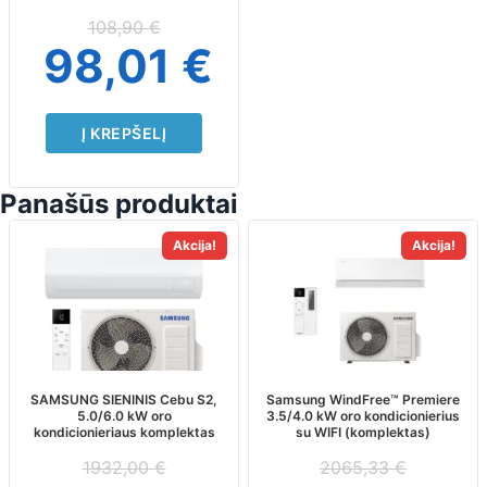
108,90
€
98,01
€
Į KREPŠELĮ
Panašūs produktai
This
This
Akcija!
Akcija!
product
product
has
has
multiple
multiple
variants.
variants.
The
The
options
options
may
may
SAMSUNG SIENINIS Cebu S2,
Samsung WindFree™ Premiere
5.0/6.0 kW oro
3.5/4.0 kW oro kondicionierius
be
be
kondicionieriaus komplektas
su WIFI (komplektas)
chosen
chosen
on
on
1932,00
€
2065,33
€
the
the