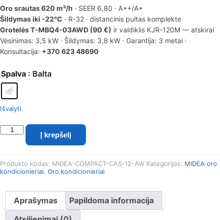
Oro srautas 620 m³/h
· SEER 6,80 · A++/A+
Šildymas iki -22°C
· R-32 · distancinis pultas komplekte
Grotelės T-MBQ4-03AWD (90 €)
ir valdiklis KJR-120M — atskirai
Vėsinimas: 3,5 kW · Šildymas: 3,8 kW · Garantija: 3 metai ·
Konsultacija:
+370 623 48690
Spalva
: Balta
Išvalyti
produkto
Į krepšelį
kiekis:
Midea
COMPACT
Produkto kodas:
MIDEA-COMPACT-CAS-12-AW
Kategorijos:
MIDEA oro
kasetinis
kondicionieriai
,
Oro kondicionieriai
komercinis
oro
kondicionierius
Aprašymas
Papildoma informacija
3.5/3.8
kW
Atsiliepimai (0)