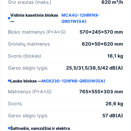
Oro srautas (maks.)
620 m³/h
Vidinis kasetinis blokas
MCA4U-12HRFNX-
—
QRD1W(GA)
Bloko matmenys (P×A×G)
570×245×570 mm
Grotelių matmenys
620×50×620 mm
Svoris (blokas)
16,1 kg
Garso slėgio lygis
25,5/31,5/38,5/42 dB(A)
Lauko blokas —
MOX230-12HFN8-QRD0W(GA)
Matmenys (P×A×G)
765×555×303 mm
Svoris
26,6 kg
Garso slėgio lygis
57 dB(A)
Šaltnešis, vamzdžiai ir elektra