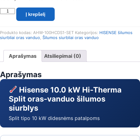
produkto
Į krepšelį
kiekis:
Hisense
Hi-
Produkto kodas:
AHW-100HCDS1-SET
Kategorijos:
HISENSE šilumos
Therma
siurbliai oras vanduo
,
Šilumos siurbliai oras vanduo
Split
10.0
kW
Aprašymas
Atsiliepimai (0)
oras-
vanduo
šilumos
Aprašymas
siurblys
(AHW-
Hisense 10.0 kW Hi-Therma
100HCDS1
Split oras-vanduo šilumos
+
AHM-
siurblys
100HCDSAA)
Split tipo 10 kW didesnėms patalpoms