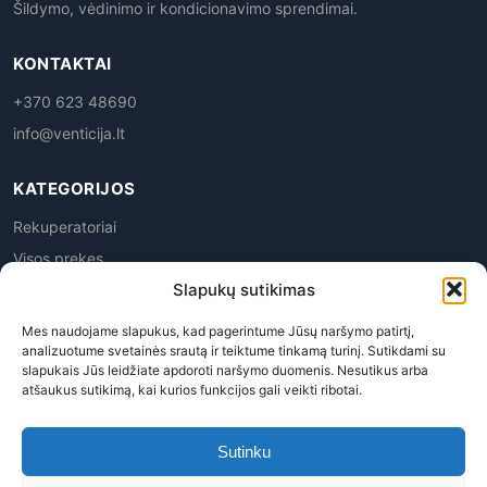
Šildymo, vėdinimo ir kondicionavimo sprendimai.
KONTAKTAI
+370 623 48690
info@venticija.lt
KATEGORIJOS
Rekuperatoriai
Visos prekes
Slapukų sutikimas
Mes naudojame slapukus, kad pagerintume Jūsų naršymo patirtį,
analizuotume svetainės srautą ir teiktume tinkamą turinį. Sutikdami su
slapukais Jūs leidžiate apdoroti naršymo duomenis. Nesutikus arba
atšaukus sutikimą, kai kurios funkcijos gali veikti ribotai.
Privatumo politika
|
Prekių grąžinimas
|
Pirkimo
taisyklės
|
Pristatymas
|
Kontaktai
Sutinku
Venticija, MB | Į.k. 305945763 | PVM kodas LT100015113619