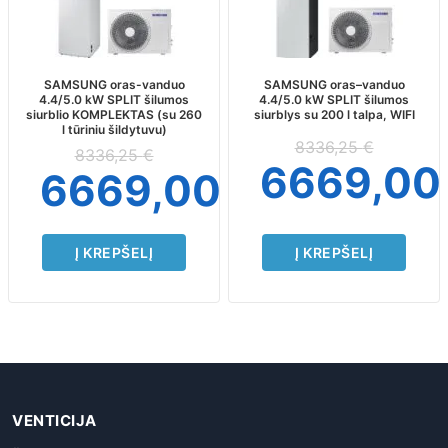
SAMSUNG oras-vanduo
SAMSUNG oras–vanduo
4.4/5.0 kW SPLIT šilumos
4.4/5.0 kW SPLIT šilumos
siurblio KOMPLEKTAS (su 260
siurblys su 200 l talpa, WIFI
l tūriniu šildytuvu)
8336,25
€
8336,25
€
6669,0
6669,00
€
Į KREPŠELĮ
Į KREPŠELĮ
VENTICIJA