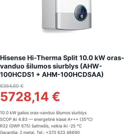
Hisense Hi-Therma Split 10.0 kW oras-
vanduo šilumos siurblys (AHW-
100HCDS1 + AHM-100HCDSAA)
6364,60
€
5728,14
€
10.0 kW galios oras-vanduo šilumos siurblys
SCOP iki 4.83 — energetinė klasė A+++ (35°C)
R32 (GWP 675) šaltnešis, veikia iki -25 °C
Garantija: 2 metai. Tel.: +370 623 48690