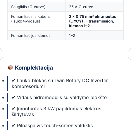
Saugiklis (C-curve)
25 A C-curve
Komunikacinis kabelis
2 × 0,75 mm² ekranuotas
(lauko↔vidaus)
(LiYCY) — transmission,
klemos 1–2
Komunikacijos klemos
1–2
Komplektacija
✔ Lauko blokas su Twin Rotary DC Inverter
kompresoriumi
✔ Vidaus hidromodulis su valdymo plokšte
✔ Įmontuotas 3 kW papildomas elektros
šildytuvas
✔ Pilnaspalvis touch-screen valdiklis