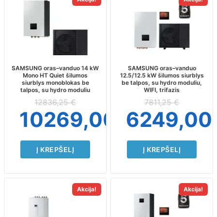
SAMSUNG oras–vanduo 14 kW
SAMSUNG oras–vanduo
Mono HT Quiet šilumos
12.5/12.5 kW šilumos siurblys
siurblys monoblokas be
be talpos, su hydro moduliu,
talpos, su hydro moduliu
WIFI, trifazis
12836,25
€
7811,25
€
10269,00
€
6249,00
Į KREPŠELĮ
Į KREPŠELĮ
Akcija!
Akcija!