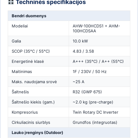
Techninės specifikacijos
Bendri duomenys
Modeliai
AHW-100HCDS1 + AHM-
100HCDSAA
Galia
10.0 kW
SCOP (35°C / 55°C)
4.83 / 3.58
Energetinė klasė
A+++ (35°C) / A++ (55°C)
Maitinimas
1F / 230V / 50 Hz
Maks. naudojama srovė
~25 A
Šaltnešis
R32 (GWP 675)
Šaltnešio kiekis (gam.)
~2.0 kg (pre-charge)
Kompresorius
Twin Rotary DC Inverter
Cirkuliacinis siurblys
Grundfos (integruotas)
Lauko įrenginys (Outdoor)