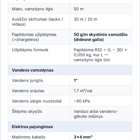
Maks. vamzdyno ilgis
50 m
Aukščio skirtumas (lauko /
30 m / 20 m
vidaus)
Papildomas užpildymas
50 g/m skystinio vamzdžio
(>chargeless)
(didesnė galia)
Užpildymo formulė
Papildoma R32 = (L − 30) ×
0,050 kg, kur L —
vamzdyno ilgis (m)
Vandens vamzdynas
Vandens jungtis
1″
Vandens srautas
1.7 m³/val
Vandens slėgio nuostoliai
~60 kPa
Šildymo skysčis
Vanduo arba vandens-
glikolio mišinys
Elektros pajungimas
Maitinimo kabelis
3×4 mm²