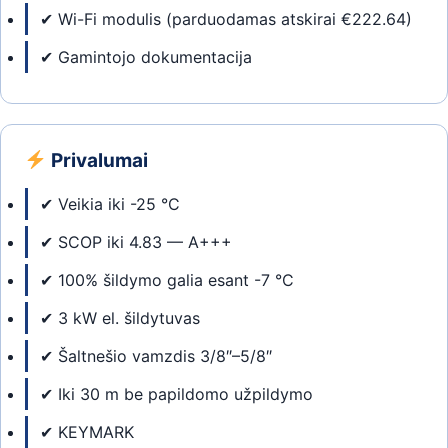
✔ Wi-Fi modulis (parduodamas atskirai €222.64)
✔ Gamintojo dokumentacija
Privalumai
✔ Veikia iki -25 °C
✔ SCOP iki 4.83 — A+++
✔ 100% šildymo galia esant -7 °C
✔ 3 kW el. šildytuvas
✔ Šaltnešio vamzdis 3/8″–5/8″
✔ Iki 30 m be papildomo užpildymo
✔ KEYMARK