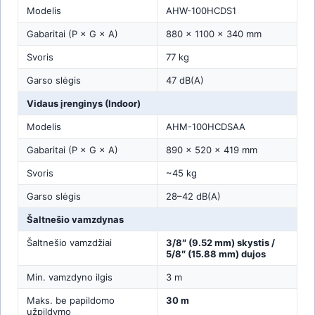
Modelis
AHW-100HCDS1
Gabaritai (P × G × A)
880 × 1100 × 340 mm
Svoris
77 kg
Garso slėgis
47 dB(A)
Vidaus įrenginys (Indoor)
Modelis
AHM-100HCDSAA
Gabaritai (P × G × A)
890 × 520 × 419 mm
Svoris
~45 kg
Garso slėgis
28–42 dB(A)
Šaltnešio vamzdynas
Šaltnešio vamzdžiai
3/8″ (9.52 mm) skystis /
5/8″ (15.88 mm) dujos
Min. vamzdyno ilgis
3 m
Maks. be papildomo
30 m
užpildymo