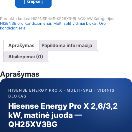
Į krepšelį
kiekis:
Hisense
Energy
Produkto kodas:
HISENSE-MS-KE25XR-BLACK-AW
Kategorijos:
Pro
HISENSE oro kondicionieriai
,
Multi split vidiniai blokai
,
Oro
X
kondicionieriai
2,6
kW
Multi-
Aprašymas
Papildoma informacija
Split
vidinis
Atsiliepimai (0)
blokas,
juoda
Aprašymas
(QH25XV3BG)
HISENSE ENERGY PRO X · MULTI-SPLIT VIDINIS
BLOKAS
Hisense Energy Pro X 2,6/3,2
kW, matinė juoda —
QH25XV3BG