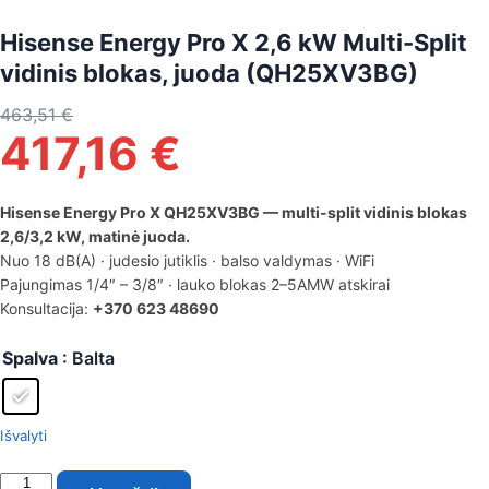
Hisense Energy Pro X 2,6 kW Multi-Split
vidinis blokas, juoda (QH25XV3BG)
463,51
€
417,16
€
Hisense Energy Pro X QH25XV3BG — multi-split vidinis blokas
2,6/3,2 kW, matinė juoda.
Nuo 18 dB(A) · judesio jutiklis · balso valdymas · WiFi
Pajungimas 1/4″ – 3/8″ · lauko blokas 2–5AMW atskirai
Konsultacija:
+370 623 48690
Spalva
: Balta
Išvalyti
produkto