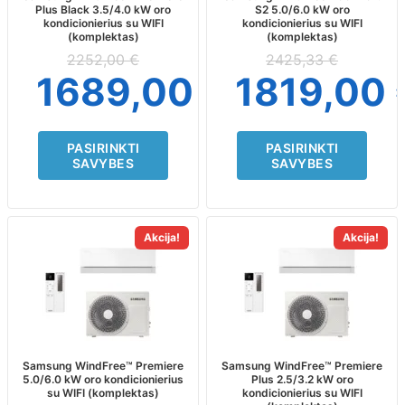
Plus Black 3.5/4.0 kW oro
S2 5.0/6.0 kW oro
be
be
kondicionierius su WIFI
kondicionierius su WIFI
chosen
chosen
(komplektas)
(komplektas)
on
on
2252,00
€
2425,33
€
the
the
1689,00
€
1819,00
product
product
page
page
PASIRINKTI
PASIRINKTI
SAVYBES
SAVYBES
This
This
Akcija!
Akcija!
product
product
has
has
multiple
multiple
variants.
variants.
The
The
options
options
may
may
Samsung WindFree™ Premiere
Samsung WindFree™ Premiere
5.0/6.0 kW oro kondicionierius
Plus 2.5/3.2 kW oro
be
be
su WIFI (komplektas)
kondicionierius su WIFI
chosen
chosen