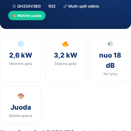
QH25XV3BG
R32
Multi-split vidinis
Matinė juoda
2,6 kW
3,2 kW
nuo 18
Vėsinimo galia
Šildymo galia
dB
Itin tylus
Juoda
Matinė spalva