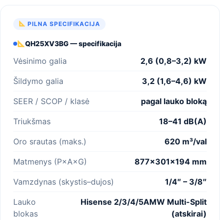
PILNA SPECIFIKACIJA
QH25XV3BG — specifikacija
Vėsinimo galia
2,6 (0,8–3,2) kW
Šildymo galia
3,2 (1,6–4,6) kW
SEER / SCOP / klasė
pagal lauko bloką
Triukšmas
18–41 dB(A)
Oro srautas (maks.)
620 m³/val
Matmenys (P×A×G)
877×301×194 mm
Vamzdynas (skystis–dujos)
1/4″ – 3/8″
Lauko
Hisense 2/3/4/5AMW Multi-Split
blokas
(atskirai)