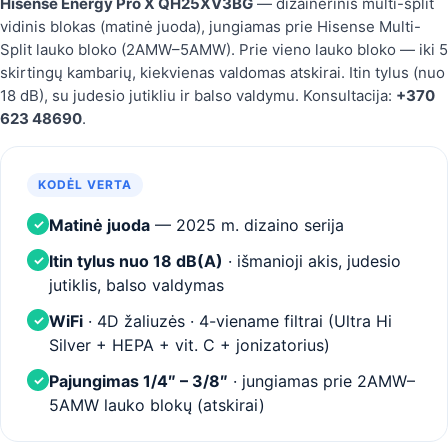
Hisense Energy Pro X QH25XV3BG
— dizainerinis multi-split
vidinis blokas (matinė juoda), jungiamas prie Hisense Multi-
Split lauko bloko (2AMW–5AMW). Prie vieno lauko bloko — iki 5
skirtingų kambarių, kiekvienas valdomas atskirai. Itin tylus (nuo
18 dB), su judesio jutikliu ir balso valdymu. Konsultacija:
+370
623 48690
.
KODĖL VERTA
Matinė juoda
— 2025 m. dizaino serija
✓
Itin tylus nuo 18 dB(A)
· išmanioji akis, judesio
✓
jutiklis, balso valdymas
WiFi
· 4D žaliuzės · 4-viename filtrai (Ultra Hi
✓
Silver + HEPA + vit. C + jonizatorius)
Pajungimas 1/4″ – 3/8″
· jungiamas prie 2AMW–
✓
5AMW lauko blokų (atskirai)