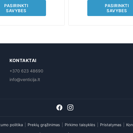
page
page
PASIRINKTI
PASIRINKTI
SAVYBES
SAVYBES
KONTAKTAI
+370 623 48690
info@venticija.lt
tumo politika
|
Prekių grąžinimas
|
Pirkimo taisyklės
|
Pristatymas
|
Kon