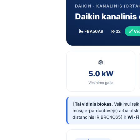
DAIKIN · KANALINIS (ORTAK
Daikin kanalini
🌬️ FBA50A9
R-32
🔗 Vi
❄️
5.0 kW
Vėsinimo galia
ℹ️ Tai vidinis blokas.
Veikimui rei
mūsų e-parduotuvėje) arba atskira
distancinis IR BRC4C65) ir
Wi-Fi