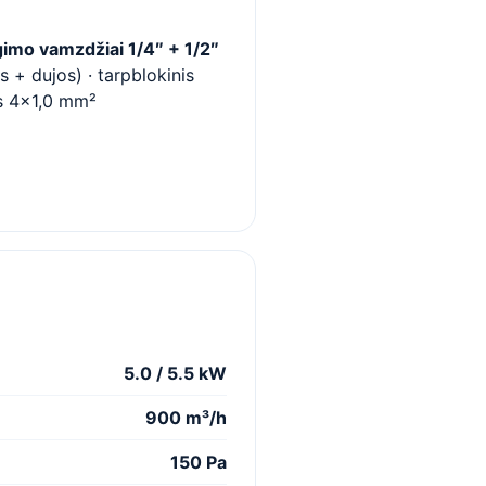
imo vamzdžiai 1/4″ + 1/2″
is + dujos) · tarpblokinis
s 4×1,0 mm²
5.0 / 5.5 kW
900 m³/h
150 Pa