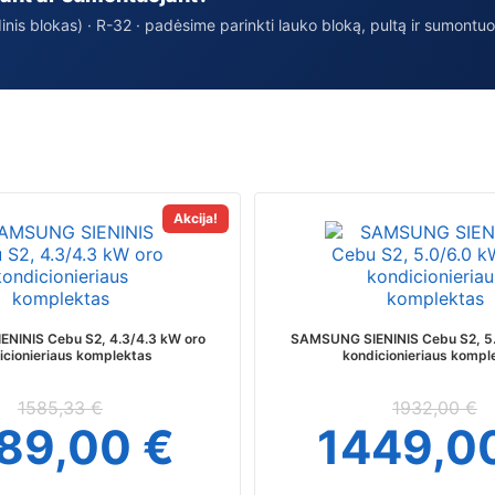
idinis blokas) · R-32 · padėsime parinkti lauko bloką, pultą ir sumontu
This
This
Akcija!
product
produc
has
has
multiple
multipl
variants.
variant
The
The
NINIS Cebu S2, 4.3/4.3 kW oro
SAMSUNG SIENINIS Cebu S2, 5.
options
option
icionieriaus komplektas
kondicionieriaus kompl
may
may
be
be
1585,33
€
1932,00
€
chosen
chosen
189,00
€
1449,0
on
on
the
the
product
produc