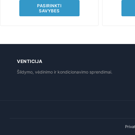
page
PASIRINKTI
SAVYBES
VENTICIJA
Šildymo, vėdinimo ir kondicionavimo sprendimai.
Priva