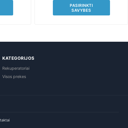
page
PASIRINKTI
SAVYBES
KATEGORIJOS
Rekuperatoriai
Visos prekes
taktai