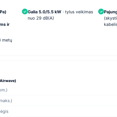
 Pa)
Galia 5.0/5.5 kW
· tylus veikimas
Pajung
✓
✓
nuo 29 dB(A)
(skyst
ms ir
kabeli
3 metų
(Airwave)
om.)
(maks.)
lėgis