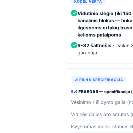
KODĖL VERTA
Vidutinio slėgio (iki 150
✓
kanalinis blokas — tinka
ilgesnėms ortakių traso
kelioms patalpoms
R-32 šaltnešis
· Daikin 
✓
garantija
📐 PILNA SPECIFIKACIJA
📐 FBA50A9 — specifikacija 
Vėsinimo / šildymo galia (n
Vidinės dalies oro srautas 
Išvystomas maks. statinis s