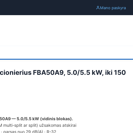
Mano paskyra
icionierius FBA50A9, 5.0/5.5 kW, iki 150
A50A9 — 5.0/5.5 kW (vidinis blokas).
multi-split ar split) užsakomas atskirai
a · garsas nuo 29 dB(A) · R-32