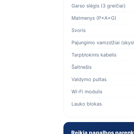
Garso slėgis (3 greičiai)
Matmenys (P×A×G)
Svoris
Pajungimo vamzdžiai (skyst
Tarpblokinis kabelis
Šaltnešis
Valdymo pultas
Wi-Fi modulis
Lauko blokas
Reikia pagalbos parenk