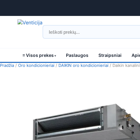
≡ Visos prekes
Paslaugos
Straipsniai
Api
Pradžia
/
Oro kondicionieriai
/
DAIKIN oro kondicionieriai
/ Daikin kanalin