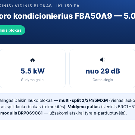
blokas)
INIS) VIDINIS BLOKAS · IKI 150 PA
s oro kondicionierius FBA50A9 — 5.
dinis blokas
🔥
🔉
5.5 kW
nuo 29 dB
Šildymo galia
Garso slėgis
kalingas Daikin lauko blokas —
multi-split 2/3/4/5MXM
(vienas lauko
s split lauko blokas (teiraukitės).
Valdymo pultas
(sieninis BRC1H
 modulis BRP069C81
— užsakomi atskirai (yra e-parduotuvėje).