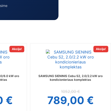
osime
This
Akcija!
Akcija!
t
product
has
e
multiple
s.
variants.
The
0/6.0 kW oro
SAMSUNG SIENINIS Cebu S2, 2.0/2.2 kW oro
s
options
ektas
kondicionieriaus komplektas
may
be
1052,00
€
chosen
0
€
789,00
€
on
the
t
product