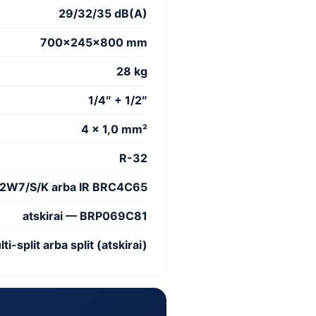
29/32/35 dB(A)
700×245×800 mm
28 kg
1/4″ + 1/2″
4 × 1,0 mm²
R-32
52W7/S/K arba IR BRC4C65
atskirai — BRP069C81
-split arba split (atskirai)