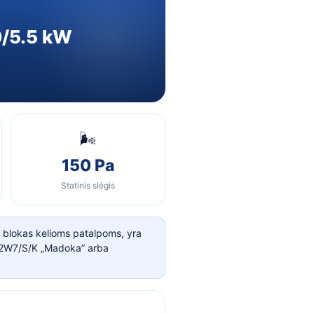
0/5.5 kW
🌬️
150 Pa
Statinis slėgis
 blokas kelioms patalpoms, yra
52W7/S/K „Madoka” arba