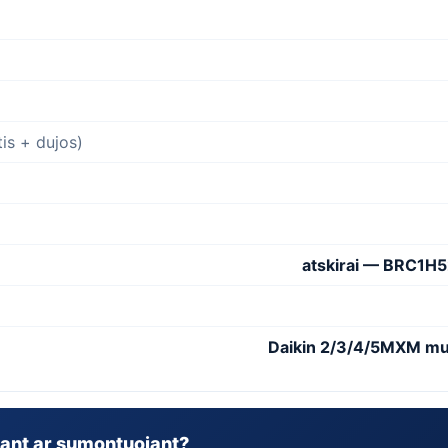
is + dujos)
atskirai — BRC1H
Daikin 2/3/4/5MXM multi
ant ar sumontuojant?