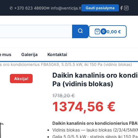
✆ +370 623 48690
✉ info@venticija.lt
Gauti pasiulyma
0,00 €
0
e mus
Galerija
Kontaktai
is oro kondicionierius FBA50A9, 5.0/5.5 kW, iki 150 Pa (vidinis blokas)
Daikin kanalinis oro kond
Akcija!
Pa (vidinis blokas)
1718,20
€
1374,56
€
Daikin kanalinis oro kondicionierius FB
Vidinis blokas — lauko blokas (2/3/4/5MXM 
Galia 5.0/5.5 kW · statinis slėgis iki 150 P