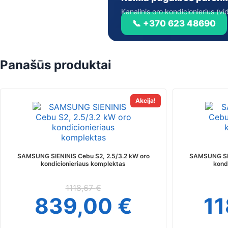
Kanalinis oro kondicionierius (v
📞 +370 623 48690
Panašūs produktai
This
Akcija!
product
has
multiple
variants.
The
SAMSUNG SIENINIS Cebu S2, 2.5/3.2 kW oro
SAMSUNG SIE
options
kondicionieriaus komplektas
kond
may
be
1118,67
€
chosen
839,00
€
1
on
the
product