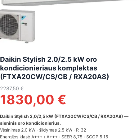
Daikin Stylish 2.0/2.5 kW oro
kondicionieriaus komplektas
(FTXA20CW/CS/CB / RXA20A8)
2287,50
€
1830,00
€
Daikin Stylish 2,0/2,5 kW (FTXA20CW/CS/CB / RXA20A8) —
sieninis oro kondicionierius.
Vėsinimas 2,0 kW · šildymas 2,5 kW · R-32
Energijos klasė A+++ / A+++ · SEER 8,75 · SCOP 5,15