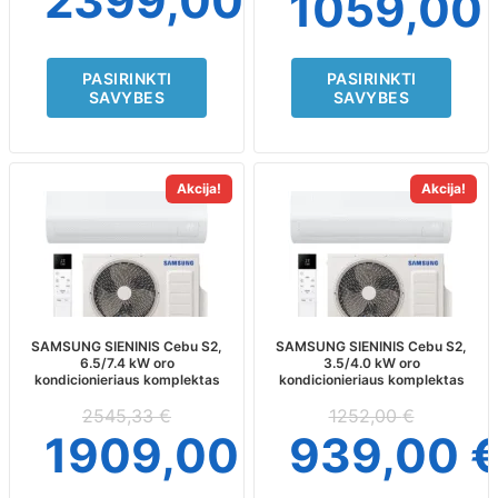
2399,00
€
1059,00
product
product
page
page
PASIRINKTI
PASIRINKTI
SAVYBES
SAVYBES
This
This
Akcija!
Akcija!
product
product
has
has
multiple
multiple
variants.
variants.
The
The
options
options
may
may
SAMSUNG SIENINIS Cebu S2,
SAMSUNG SIENINIS Cebu S2,
6.5/7.4 kW oro
3.5/4.0 kW oro
be
be
kondicionieriaus komplektas
kondicionieriaus komplektas
chosen
chosen
on
on
2545,33
€
1252,00
€
the
the
1909,00
€
939,00
product
product
page
page