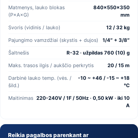
Matmenys, lauko blokas
840×550×350
(P×A×G)
mm
Svoris (vidinis / lauko)
12 / 32 kg
Pajungimo vamzdžiai (skystis + dujos)
1/4″ + 3/8″
Šaltnešis
R-32 · užpildas 760 (10) g
Maks. trasos ilgis / aukščio perkrytis
20 / 15 m
Darbinė lauko temp. (vės. /
-10 ~ +46 / -15 ~ +18
šild.)
°C
Maitinimas
220-240V / 1F / 50Hz · 0,50 kW · iki 10
A
Reikia pagalbos parenkant ar