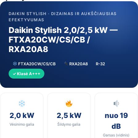
DAIKIN STYLISH · DIZAINAS IR AUKŠČIAUSIAS
EFEKTYVUMAS
Daikin Stylish 2,0/2,5 kW —
FTXA20CW/CS/CB /
RXA20A8
FTXA20CW/CS/CB
RXA20A8
R-32
✓ Klasė A+++
2,0 kW
2,5 kW
nuo 19
Vėsinimo galia
Šildymo galia
dB
Garsas (vidinis)