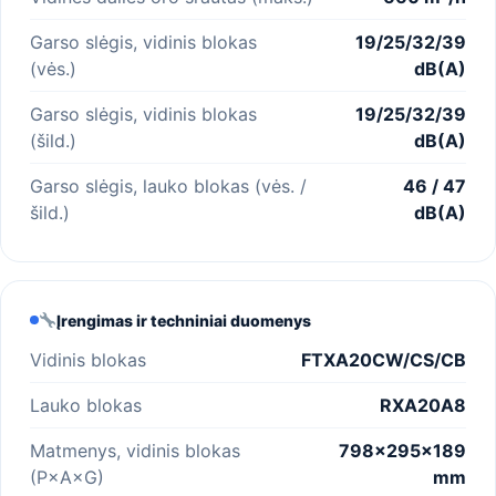
Garso slėgis, vidinis blokas
19/25/32/39
(vės.)
dB(A)
Garso slėgis, vidinis blokas
19/25/32/39
(šild.)
dB(A)
Garso slėgis, lauko blokas (vės. /
46 / 47
šild.)
dB(A)
Įrengimas ir techniniai duomenys
Vidinis blokas
FTXA20CW/CS/CB
Lauko blokas
RXA20A8
Matmenys, vidinis blokas
798×295×189
(P×A×G)
mm