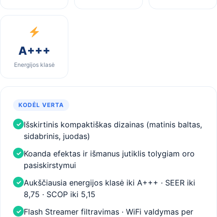
A+++
Energijos klasė
KODĖL VERTA
Išskirtinis kompaktiškas dizainas (matinis baltas,
✓
sidabrinis, juodas)
Koanda efektas ir išmanus jutiklis tolygiam oro
✓
pasiskirstymui
Aukščiausia energijos klasė iki A+++ · SEER iki
✓
8,75 · SCOP iki 5,15
Flash Streamer filtravimas · WiFi valdymas per
✓