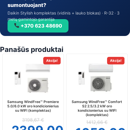
sumontuojant?
Daikin Stylish komplektas (vidinis + lauko blokas) · R-32 · 3
metų gamintojo garantija
+370 623 48690
Panašūs produktai
This
This
Akcija!
Akcija!
product
product
has
has
multiple
multiple
variants.
variants.
The
The
options
options
may
may
Samsung WindFree™ Premiere
Samsung WindFree™ Comfort
5.0/6.0 kW oro kondicionierius
S2 2.5/3.2 kW oro
be
be
su WIFI (komplektas)
kondicionierius su WIFI
chosen
chosen
(komplektas)
on
on
3198,67
€
1412,66
€
the
the