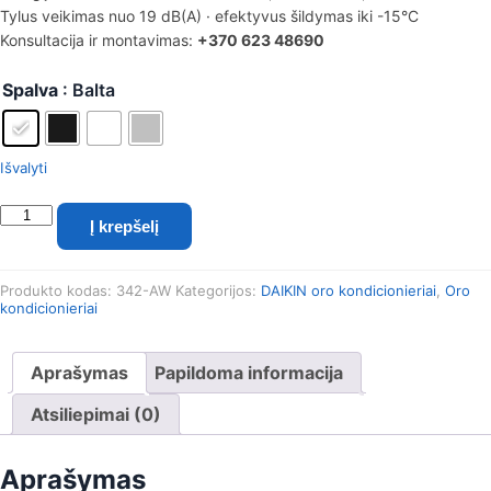
Tylus veikimas nuo 19 dB(A) · efektyvus šildymas iki -15°C
Konsultacija ir montavimas:
+370 623 48690
Spalva
: Balta
Išvalyti
produkto
Į krepšelį
kiekis:
Daikin
Stylish
Produkto kodas:
342-AW
Kategorijos:
DAIKIN oro kondicionieriai
,
Oro
2.0/2.5
kondicionieriai
kW
oro
kondicionieriaus
Aprašymas
Papildoma informacija
komplektas
(FTXA20CW/CS/CB
Atsiliepimai (0)
/
RXA20A8)
Aprašymas