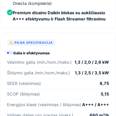
Onecta (komplekte)
Premium dizaino Daikin blokas su aukščiausiu
✓
A+++ efektyvumu ir Flash Streamer filtravimu
PILNA SPECIFIKACIJA
Galia ir efektyvumas
Vėsinimo galia (min./nom./maks.)
1,3 / 2,0 / 2,6 kW
Šildymo galia (min./nom./maks.)
1,3 / 2,5 / 3,5 kW
SEER (vėsinimas)
8,75
SCOP (šildymas)
5,15
Energijos klasė (vėsinimas / šildymas)
A+++ / A+++
Vidinės dalies oro srautas (maks.)
660 m³/h