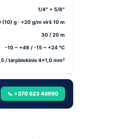
1/4″ + 5/8″
 (10) g · +20 g/m virš 10 m
30 / 20 m
-10 ~ +46 / -15 ~ +24 °C
2,5 / tarpblokinis 4×1,0 mm²
📞 +370 623 48690