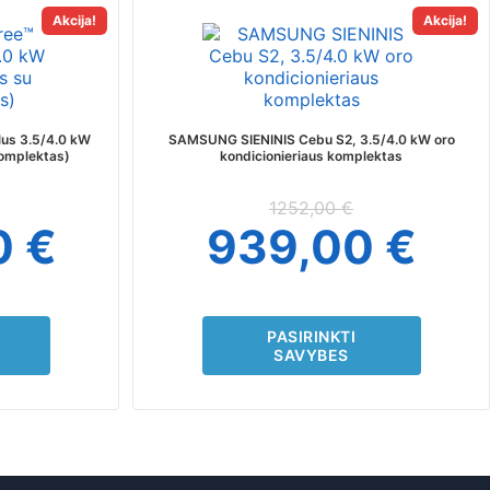
This
Akcija!
Akcija!
t
product
has
e
multiple
s.
variants.
The
us 3.5/4.0 kW
SAMSUNG SIENINIS Cebu S2, 3.5/4.0 kW oro
s
options
komplektas)
kondicionieriaus komplektas
may
be
1252,00
€
chosen
0
€
939,00
€
on
the
t
product
page
PASIRINKTI
SAVYBES