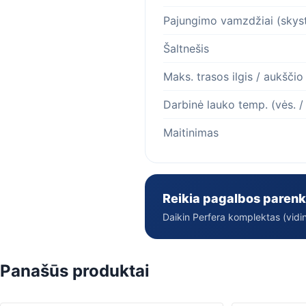
Pajungimo vamzdžiai (skyst
Šaltnešis
Maks. trasos ilgis / aukščio
Darbinė lauko temp. (vės. / 
Maitinimas
Reikia pagalbos parenk
Daikin Perfera komplektas (vidini
Panašūs produktai