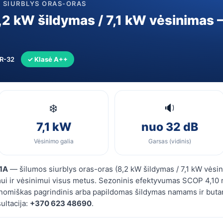
S SIURBLYS ORAS-ORAS
RXM71A)
8,2 kW šildymas / 7,1 kW vėsinima
R-32
✓ Klasė A++
❄️
🔉
7,1 kW
nuo 32 dB
Vėsinimo galia
Garsas (vidinis)
1A
— šilumos siurblys oras-oras (8,2 kW šildymas / 7,1 kW vėsin
ui ir vėsinimui visus metus. Sezoninis efektyvumas SCOP 4,10 re
omiškas pagrindinis arba papildomas šildymas namams ir butam
ultacija:
+370 623 48690
.