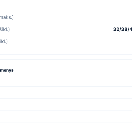
(maks.)
šild.)
32/38/4
ld.)
uomenys