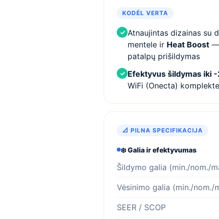
KODĖL VERTA
Atnaujintas dizainas su 
✓
mentele ir
Heat Boost
— 
patalpų prišildymas
Efektyvus šildymas iki 
✓
WiFi (Onecta) komplekt
📐 PILNA SPECIFIKACIJA
❄️ Galia ir efektyvumas
Šildymo galia (min./nom./m
Vėsinimo galia (min./nom./
SEER / SCOP