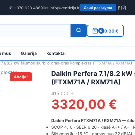
✆ +370 623 48690
✉ info@venticija.lt
Gauti pasiulyma
0,00 €
0
e mus
Galerija
Kontaktai
a 7.1/8.2 kW šilumos siurblio oras-oras komplektas (FTXM71A / RXM71A)
Daikin Perfera 7.1/8.2 kW
Akcija!
(FTXM71A / RXM71A)
4150,00
€
3320,00
€
Daikin Perfera FTXM71A / RXM71A — šilum
SCOP 4,10 · SEER 6,20 · klasė A++ / A+ · 
Šildymas iki -15 °C · garsas nuo 32 dB(A)