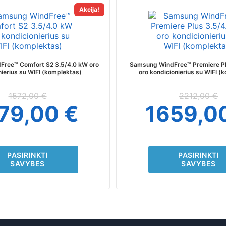
This
This
Akcija!
product
produc
has
has
multiple
multipl
variants.
variant
The
The
ree™ Comfort S2 3.5/4.0 kW oro
Samsung WindFree™ Premiere Pl
options
option
nierius su WIFI (komplektas)
oro kondicionierius su WIFI (
may
may
be
be
1572,00
€
2212,00
€
chosen
chosen
179,00
€
1659,0
on
on
the
the
product
produc
page
page
PASIRINKTI
PASIRINKTI
SAVYBES
SAVYBES