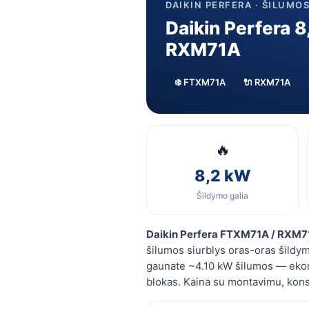
DAIKIN PERFERA · ŠILUMO
Daikin Perfera 
RXM71A
❄️ FTXM71A
🔌 RXM71A
🔥
8,2 kW
Šildymo galia
Daikin Perfera FTXM71A / RXM7
šilumos siurblys oras-oras šildym
gaunate ~4.10 kW šilumos — ekon
blokas. Kaina su montavimu, kons