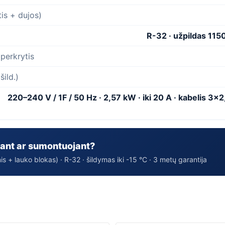
is + dujos)
R-32 · užpildas 1150
 perkrytis
šild.)
220–240 V / 1F / 50 Hz · 2,57 kW · iki 20 A · kabelis 3×
ant ar sumontuojant?
s + lauko blokas) · R-32 · šildymas iki -15 °C · 3 metų garantija