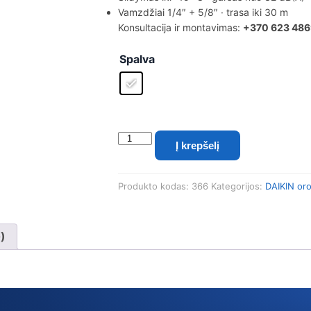
Vamzdžiai 1/4″ + 5/8″ · trasa iki 30 m
Konsultacija ir montavimas:
+370 623 48
Spalva
produkto
Į krepšelį
kiekis:
Daikin
Perfera
Produkto kodas:
366
Kategorijos:
DAIKIN oro
7.1/8.2
kW
šilumos
siurblio
0)
oras-
oras
komplektas
(FTXM71A
/