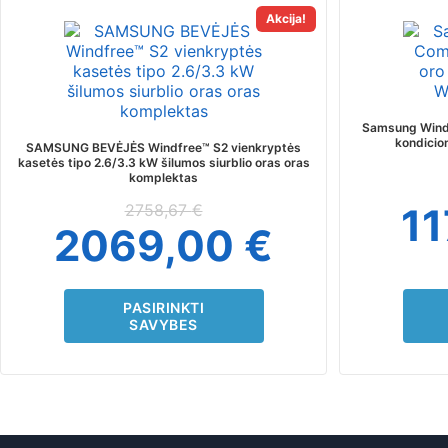
This
Akcija!
product
has
multiple
variants.
The
Samsung WindF
options
kondicio
SAMSUNG BEVĖJĖS Windfree™ S2 vienkryptės
may
kasetės tipo 2.6/3.3 kW šilumos siurblio oras oras
komplektas
be
chosen
2758,67
€
1
on
2069,00
€
the
product
page
PASIRINKTI
SAVYBES