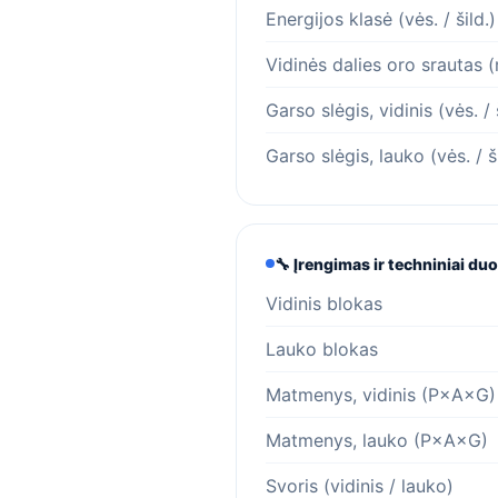
Energijos klasė (vės. / šild.)
Vidinės dalies oro srautas 
Garso slėgis, vidinis (vės. / 
Garso slėgis, lauko (vės. / ši
🔧 Įrengimas ir techniniai d
Vidinis blokas
Lauko blokas
Matmenys, vidinis (P×A×G)
Matmenys, lauko (P×A×G)
Svoris (vidinis / lauko)