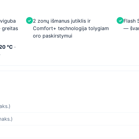
dviguba
2 zonų išmanus jutiklis ir
Flash 
✓
✓
greitas
Comfort+ technologija tolygiam
— šva
oro paskirstymui
-20 °C
·
e
aks.)
maks.)