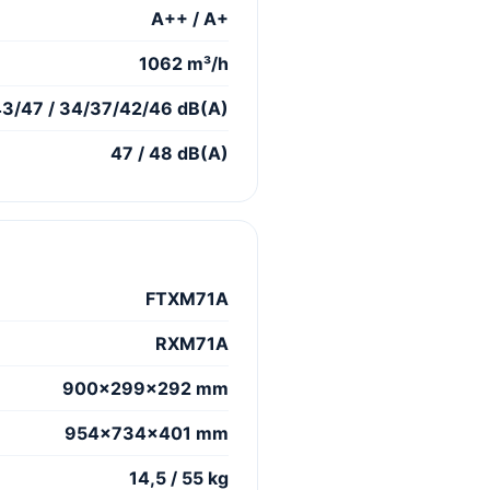
A++ / A+
1062 m³/h
3/47 / 34/37/42/46 dB(A)
47 / 48 dB(A)
FTXM71A
RXM71A
900×299×292 mm
954×734×401 mm
14,5 / 55 kg