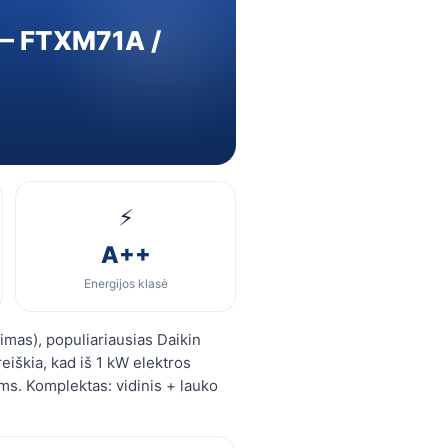
s — FTXM71A /
⚡
A++
Energijos klasė
imas), populiariausias Daikin
iškia, kad iš 1 kW elektros
s. Komplektas: vidinis + lauko