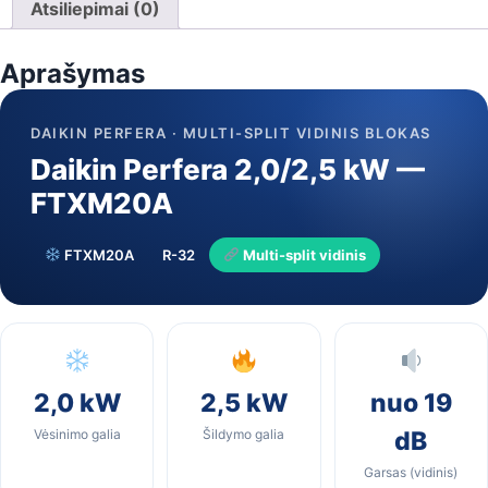
blokas
Atsiliepimai (0)
(FTXM20A)
Aprašymas
DAIKIN PERFERA · MULTI-SPLIT VIDINIS BLOKAS
Daikin Perfera 2,0/2,5 kW —
FTXM20A
FTXM20A
R-32
Multi-split vidinis
2,0 kW
2,5 kW
nuo 19
Vėsinimo galia
Šildymo galia
dB
Garsas (vidinis)