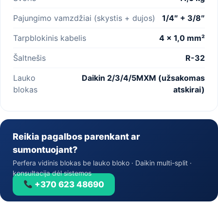
Pajungimo vamzdžiai (skystis + dujos)
1/4″ + 3/8″
Tarpblokinis kabelis
4 × 1,0 mm²
Šaltnešis
R-32
Lauko
Daikin 2/3/4/5MXM (užsakomas
blokas
atskirai)
Reikia pagalbos parenkant ar
sumontuojant?
Perfera vidinis blokas be lauko bloko · Daikin multi-split ·
konsultacija dėl sistemos
+370 623 48690