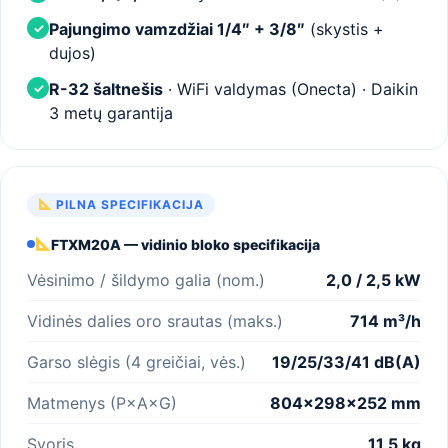
Pajungimo vamzdžiai 1/4″ + 3/8″
(skystis +
✓
dujos)
R-32 šaltnešis
· WiFi valdymas (Onecta) · Daikin
✓
3 metų garantija
PILNA SPECIFIKACIJA
FTXM20A — vidinio bloko specifikacija
Vėsinimo / šildymo galia (nom.)
2,0 / 2,5 kW
Vidinės dalies oro srautas (maks.)
714 m³/h
Garso slėgis (4 greičiai, vės.)
19/25/33/41 dB(A)
Matmenys (P×A×G)
804×298×252 mm
Svoris
11,5 kg