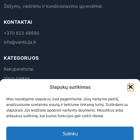
Šildymo, vėdinimo ir kondicionavimo sprendimai.
KONTAKTAI
+370 623 48690
info@venticija.lt
KATEGORIJOS
Rekuperatoriai
Visos prekes
Slapukų sutikimas
Mes naudojame slapukus, kad pagerintume Jūsų naršymo patirtį,
analizuotume svetainės srautą ir teiktume tinkamą turinį. Sutikdami su
slapukais Jūs leidžiate apdoroti naršymo duomenis. Nesutikus arba
atšaukus sutikimą, kai kurios funkcijos gali veikti ribotai.
Privatumo politika
|
Prekių grąžinimas
|
Pirkimo
taisyklės
|
Pristatymas
|
Kontaktai
Sutinku