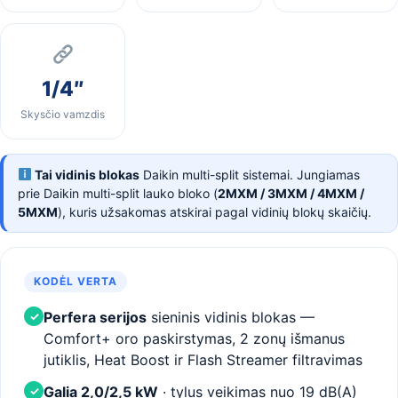
1/4″
Skysčio vamzdis
Tai vidinis blokas
Daikin multi-split sistemai. Jungiamas
prie Daikin multi-split lauko bloko (
2MXM / 3MXM / 4MXM /
5MXM
), kuris užsakomas atskirai pagal vidinių blokų skaičių.
KODĖL VERTA
Perfera serijos
sieninis vidinis blokas —
✓
Comfort+ oro paskirstymas, 2 zonų išmanus
jutiklis, Heat Boost ir Flash Streamer filtravimas
Galia 2,0/2,5 kW
· tylus veikimas nuo 19 dB(A)
✓