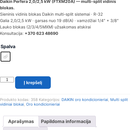
Daikin Perfera 2,0/2,5 kW (FTXM20A) — multi-split vidinis
blokas.
Sieninis vidinis blokas Daikin multi-split sistemai · R-32
Galia 2,0/2,5 kW · garsas nuo 19 dB(A) · vamzdžiai 1/4″ + 3/8″
Lauko blokas (2/3/4/5MXM) užsakomas atskirai
Konsultacija:
+370 623 48690
Spalva
produkto
Į krepšelį
kiekis:
Daikin
Perfera
Produkto kodas:
358
Kategorijos:
DAIKIN oro kondicionieriai
,
Multi split
2.0
vidiniai blokai
,
Oro kondicionieriai
kW
Multi-
split
Aprašymas
Papildoma informacija
vidinis