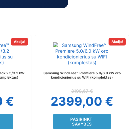
This
Akcija!
Akcija!
t
product
has
e
multiple
s.
variants.
The
ack 2.5/3.2 kW
Samsung WindFree™ Premiere 5.0/6.0 kW oro
s
options
komplektas)
kondicionierius su WIFI (komplektas)
may
be
3198,67
€
chosen
0
€
2399,00
€
on
the
t
product
page
PASIRINKTI
SAVYBES