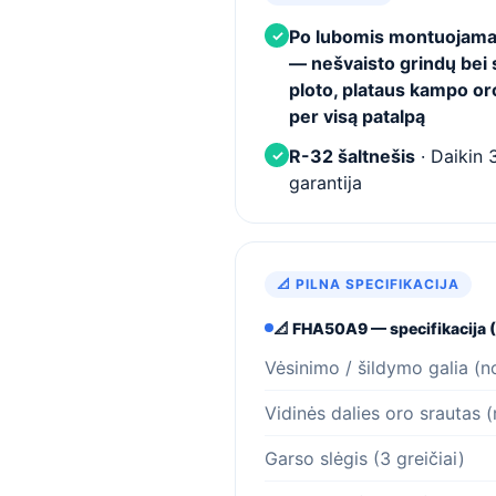
Po lubomis montuojama
✓
— nešvaisto grindų bei 
ploto, plataus kampo or
per visą patalpą
R-32 šaltnešis
· Daikin 
✓
garantija
📐 PILNA SPECIFIKACIJA
📐 FHA50A9 — specifikacija 
Vėsinimo / šildymo galia (n
Vidinės dalies oro srautas 
Garso slėgis (3 greičiai)