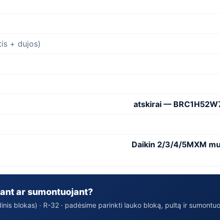
is + dujos)
atskirai — BRC1H52W
Daikin 2/3/4/5MXM multi
ant ar sumontuojant?
idinis blokas) · R-32 · padėsime parinkti lauko bloką, pultą ir sumontu