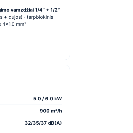
imo vamzdžiai 1/4″ + 1/2″
is + dujos) · tarpblokinis
s 4×1,0 mm²
5.0 / 6.0 kW
900 m³/h
32/35/37 dB(A)