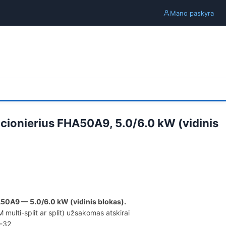
Mano paskyra
icionierius FHA50A9, 5.0/6.0 kW (vidinis
A50A9 — 5.0/6.0 kW (vidinis blokas).
multi-split ar split) užsakomas atskirai
R-32