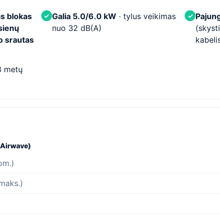
s blokas
Galia 5.0/6.0 kW
· tylus veikimas
Pajung
✓
✓
sienų
nuo 32 dB(A)
(skyst
o srautas
kabeli
3 metų
(Airwave)
om.)
(maks.)