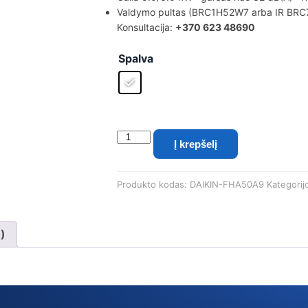
Valdymo pultas (BRC1H52W7 arba IR BRC7
Konsultacija:
+370 623 48690
Spalva
produkto
Į krepšelį
kiekis:
Daikin
palubinis
Produkto kodas:
DAIKIN-FHA50A9
Kategorij
oro
kondicionierius
FHA50A9,
5.0/6.0
0)
kW
(vidinis
blokas)