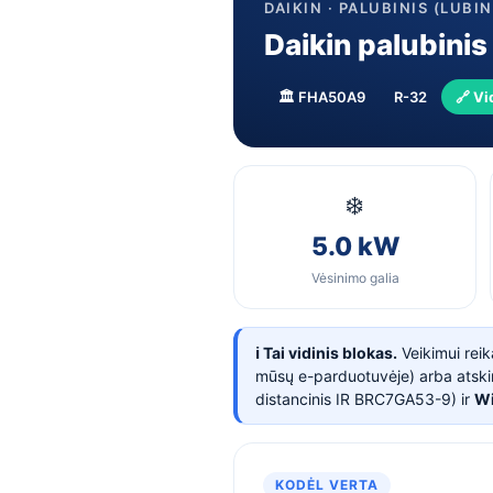
DAIKIN · PALUBINIS (LUBIN
Daikin palubini
🏛️ FHA50A9
R-32
🔗 Vi
❄️
5.0 kW
Vėsinimo galia
ℹ️ Tai vidinis blokas.
Veikimui rei
mūsų e-parduotuvėje) arba atskira
distancinis IR BRC7GA53-9) ir
Wi
KODĖL VERTA