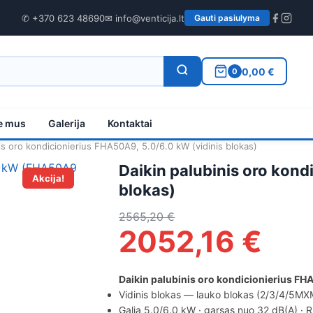
✆ +370 623 48690
✉ info@venticija.lt
Gauti pasiulyma
0,00 €
0
e mus
Galerija
Kontaktai
is oro kondicionierius FHA50A9, 5.0/6.0 kW (vidinis blokas)
Daikin palubinis oro kond
Akcija!
blokas)
2565,20
€
2052,16
€
Daikin palubinis oro kondicionierius FH
Vidinis blokas — lauko blokas (2/3/4/5MXM 
Galia 5.0/6.0 kW · garsas nuo 32 dB(A) · 