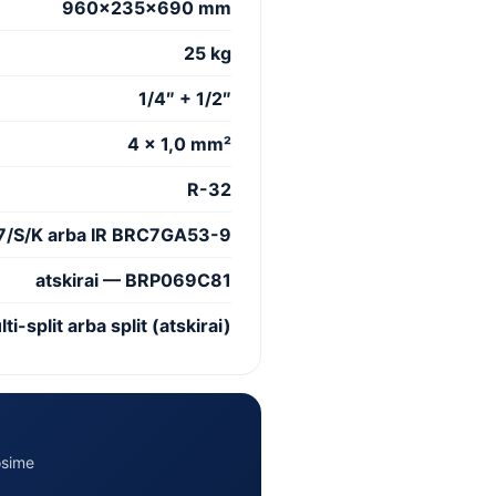
960×235×690 mm
25 kg
1/4″ + 1/2″
4 × 1,0 mm²
R-32
7/S/K arba IR BRC7GA53-9
atskirai — BRP069C81
-split arba split (atskirai)
osime