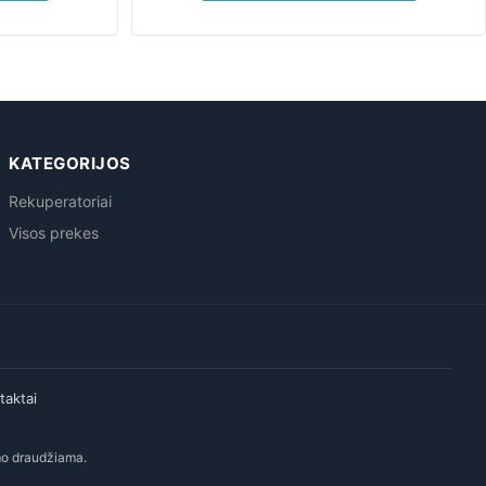
KATEGORIJOS
Rekuperatoriai
Visos prekes
taktai
imo draudžiama.