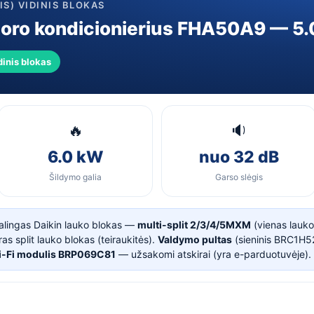
IS) VIDINIS BLOKAS
s oro kondicionierius FHA50A9 — 5
dinis blokas
🔥
🔉
6.0 kW
nuo 32 dB
Šildymo galia
Garso slėgis
kalingas Daikin lauko blokas —
multi-split 2/3/4/5MXM
(vienas lauko
s split lauko blokas (teiraukitės).
Valdymo pultas
(sieninis BRC1H
-Fi modulis BRP069C81
— užsakomi atskirai (yra e-parduotuvėje).