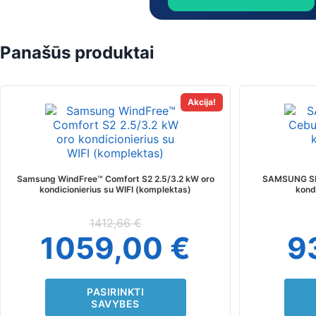
Panašūs produktai
This
Akcija!
product
has
multiple
variants.
The
Samsung WindFree™ Comfort S2 2.5/3.2 kW oro
SAMSUNG SIE
options
kondicionierius su WIFI (komplektas)
kond
may
be
1412,66
€
chosen
1059,00
€
9
on
the
product
page
PASIRINKTI
SAVYBES