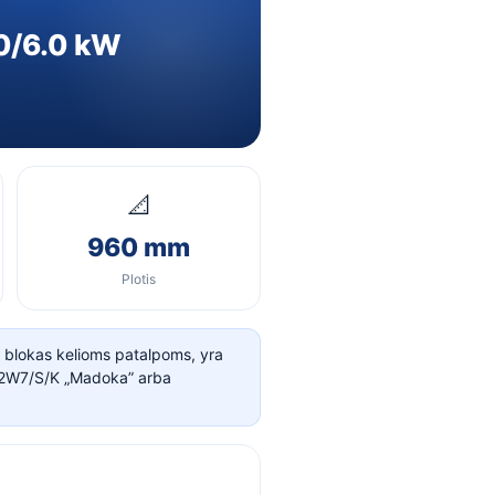
.0/6.0 kW
📐
960 mm
Plotis
 blokas kelioms patalpoms, yra
52W7/S/K „Madoka” arba