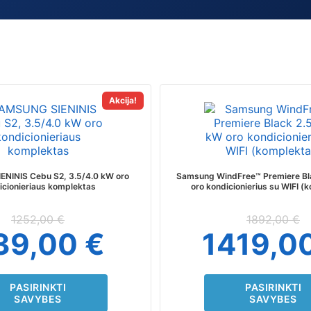
This
This
Akcija!
product
produc
has
has
multiple
multipl
variants.
variant
The
The
NINIS Cebu S2, 3.5/4.0 kW oro
Samsung WindFree™ Premiere Bl
options
option
icionieriaus komplektas
oro kondicionierius su WIFI (
may
may
be
be
1252,00
€
1892,00
€
chosen
chosen
39,00
€
1419,0
on
on
the
the
product
produc
page
page
PASIRINKTI
PASIRINKTI
SAVYBES
SAVYBES