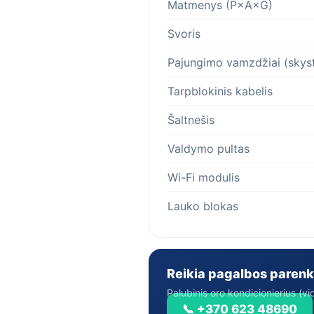
Matmenys (P×A×G)
Svoris
Pajungimo vamzdžiai (skyst
Tarpblokinis kabelis
Šaltnešis
Valdymo pultas
Wi-Fi modulis
Lauko blokas
Reikia pagalbos parenk
Palubinis oro kondicionierius (v
📞 +370 623 48690