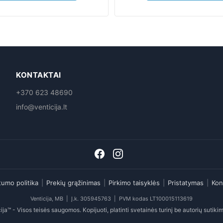
KONTAKTAI
+370 623 48690
info@venticija.lt
tumo politika
|
Prekių grąžinimas
|
Pirkimo taisyklės
|
Pristatymas
|
Kon
Venticija, MB | Į.k. 305945763 | PVM kodas LT100015113619
ja™ - Visos teisės saugomos. Kopijuoti, platinti svetainės turinį be autorių sutik